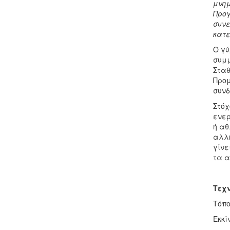
μνημ
Προγ
συνε
κατε
Ο γύ
συμμ
Σταθ
Προμ
συνδ
Στόχ
ενερ
ή αθ
αλλη
γίνε
τα α
Τεχν
Τόπο
Εκκί