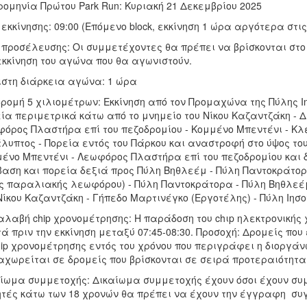
ομηνία Πρώτου Park Run: Κυριακή 21 Δεκεμβρίου 2025
εκκίνησης: 09:00 (Επόμενο block, εκκίνηση 1 ώρα αργότερα στις
προσέλευσης: Οι συμμετέχοντες θα πρέπει να βρίσκονται στο 
εκκίνηση του αγώνα που θα αγωνιστούν.
στη διάρκεια αγώνα: 1 ώρα
ρομή 5 χιλιομέτρων: Εκκίνηση από τον Προμαχώνα της Πύλης Ιη
ία περιμετρικά κάτω από το μνημείο του Νίκου Καζαντζάκη - 
όρος Πλαστήρα επί του πεζοδρομίου - Κομμένο Μπεντένι - Κλ
λυπτος - Πορεία εντός του Πάρκου και αναστροφή στο ύψος του
ένο Μπεντένι - Λεωφόρος Πλαστήρα επί του πεζοδρομίου και δε
αση και πορεία δεξιά προς Πύλη Βηθλεέμ - Πύλη Παντοκράτο
ς παραλιακής λεωφόρου) - Πύλη Παντοκράτορα - Πύλη Βηθλεέμ
Νίκου Καζαντζάκη - Γήπεδο Μαρτινέγκο (Εργοτέλης) - Πύλη Ιησο
λαβή chip χρονομέτρησης: Η παράδοση του chιp ηλεκτρονικής 
ά πριν την εκκίνηση μεταξύ 07:45-08:30. Προσοχή: Δρομείς π
hip χρονομέτρησης εντός του χρόνου που περιγράφει η διοργά
χωρείται σε δρομείς που βρίσκονται σε σειρά προτεραιότητα
ίωμα συμμετοχής: Δικαίωμα συμμετοχής έχουν όσοι έχουν συ
τές κάτω των 18 χρονών θα πρέπει να έχουν την έγγραφη συ