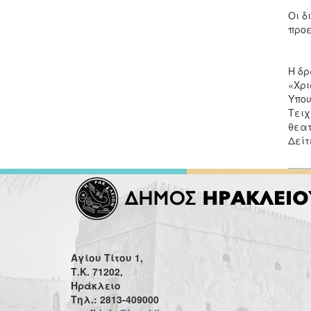
Οι δ
προε
Η δρ
«Χρι
Υπου
Τειχ
θεατ
Δείτ
Αγίου Τίτου 1,
Τ.Κ. 71202,
Ηράκλειο
Τηλ.: 2813-409000