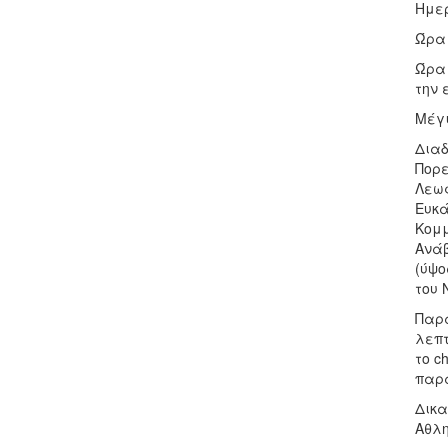
Ημερ
Ώρα 
Ώρα 
την 
Μέγι
Διαδ
Πορε
Λεωφ
Ευκά
Κομμ
Ανάβ
(ύψο
του 
Παρα
λεπτ
το c
παρα
Δικα
Αθλη