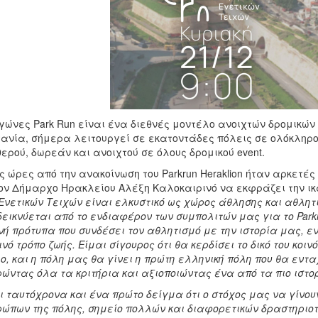
γώνες Park Run είναι ένα διεθνές μοντέλο ανοιχτών δρομικών 
ανία, σήμερα λειτουργεί σε εκατοντάδες πόλεις σε ολόκληρο
ερού, δωρεάν και ανοιχτού σε όλους δρομικού event.
ς ώρες από την ανακοίνωση του Parkrun Heraklion ήταν αρκετές 
ον Δήμαρχο Ηρακλείου Αλέξη Καλοκαιρινό να εκφράζει την ικα
Ενετικών Τειχών είναι ελκυστικό ως χώρος άθλησης και αθλητ
εικνύεται από το ενδιαφέρον των συμπολιτών μας για το Park
νή πρότυπα που συνδέσει τον αθλητισμό με την ιστορία μας, ε
ινό τρόπο ζωής. Είμαι σίγουρος ότι θα κερδίσει το δικό του κοιν
ο, και η πόλη μας θα γίνει η πρώτη ελληνική πόλη που θα ενταχ
ώντας όλα τα κριτήρια και αξιοποιώντας ένα από τα πιο ιστο
ι ταυτόχρονα και ένα πρώτο δείγμα ότι ο στόχος μας να γίνου
ώπων της πόλης, σημείο πολλών και διαφορετικών δραστηριοτ