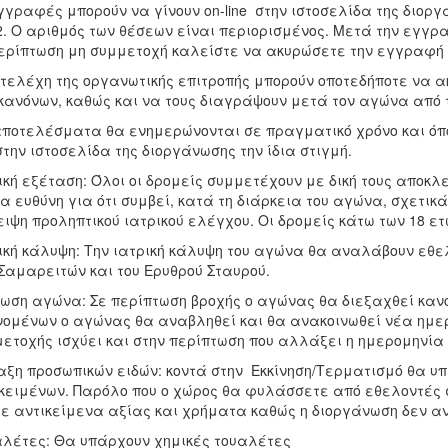
γγραφές μπορούν να γίνουν on-line στην ιστοσελίδα της διορ
2. Ο αριθμός των θέσεων είναι περιορισμένος. Μετά την εγγρ
ερίπτωση μη συμμετοχή καλείστε να ακυρώσετε την εγγραφή 
τελέχη της οργανωτικής επιτροπής μπορούν οποτεδήποτε να α
κανόνων, καθώς και να τους διαγράψουν μετά τον αγώνα από
ποτελέσματα θα ενημερώνονται σε πραγματικό χρόνο και όποι
στην ιστοσελίδα της διοργάνωσης την ίδια στιγμή.
ική εξέταση: Όλοι οι δρομείς συμμετέχουν με δική τους αποκλε
α ευθύνη για ότι συμβεί, κατά τη διάρκεια του αγώνα, σχετικ
ιψη προληπτικού ιατρικού ελέγχου. Οι δρομείς κάτω των 18 ε
ική κάλυψη: Την ιατρική κάλυψη του αγώνα θα αναλάβουν εθε
Σαμαρειτών και του Ερυθρού Σταυρού.
ωση αγώνα: Σε περίπτωση βροχής ο αγώνας θα διεξαχθεί κανο
ομένων ο αγώνας θα αναβληθεί και θα ανακοινωθεί νέα ημερ
ετοχής ισχύει και στην περίπτωση που αλλάξει η ημερομηνία
ξη προσωπικών ειδών: κοντά στην Εκκίνηση/Τερματισμό θα 
κειμένων. Παρόλο που ο χώρος θα φυλάσσετε από εθελοντές 
ε αντικείμενα αξίας και χρήματα καθώς η διοργάνωση δεν α
λέτες: Θα υπάρχουν χημικές τουαλέτες