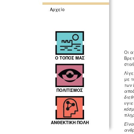
Αρχείο
Οι α
Ο ΤΟΠΟΣ ΜΑΣ
Βρετ
σταθ
Λίγε
με τ
των 
ΠΟΛΙΤΙΣΜΟΣ
αποδ
διεθ
υγιε
κόσμ
πληρ
ΑΝΘΕΚΤΙΚΗ ΠΟΛΗ
Είνα
ανθρ