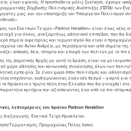
είο, είναι εφικτός. Η προσπάθεια μόλις ξεκίνησε, έχουμε ακ
ραμματικής Σύμβασης Πολιτισμικής Ανάπτυξης (ΠΣΠΑ) των Ενετ
ργάτες μας, και την υποστήριξη του Υπουργείου Πολιτισμού σ
ύθυνση».
ρος των Ενετικών Τειχών «Parkrun Heraklion» είναι ένας νέος
ετοχή για όλους, ανεξαρτήτως αθλητικού επιπέδου, που θα δι
ερό σημείο αφετηρίας και τερματισμού θα είναι ο προμαχώνας
αχώνα του Αγίου Ανδρέα, με περάσματα και από σημεία της 
υάζει άσκηση, θέα, ιστορία και επαφή των πολιτών με το πιο 
ος της Δημοτικής Αρχής με αυτή τη δράση, είναι να μετατραπο
γό χώρο άθλησης και κοινωνικής συνάντησης όλων των πολιτώ
λητική εμπειρία. Σε έναν χώρο όπου πολιτισμός και αθλητισμ
λοενισχύονται, καθιερώνοντας έναν νέο θεσμό – γιορτή για τ
ι το Ηράκλειο η πρώτη πόλη στην Ελλάδα που θα ενταχθεί στο 
παραίτητα κριτήρια και αξιοποιώντας ένα από τα πιο ιστορικά
ικές λεπτομέρειες
του πρώτου
Parkrun Heraklion
ς διεξαγωγής: Ενετικά Τείχη Ηρακλείου.
νηση/Τερματισμός: Προμαχώνας Πύλης Ιησού.