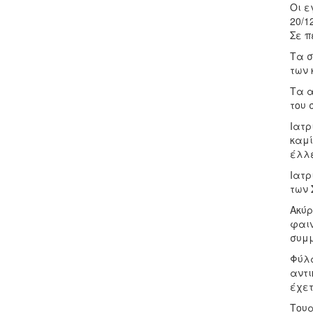
Οι ε
20/1
Σε π
Τα σ
των 
Τα α
του 
Ιατρ
καμί
έλλε
Ιατρ
των 
Ακύρ
φαιν
συμμ
Φύλα
αντι
έχετ
Τουα