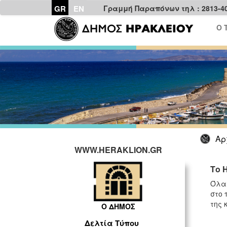
GR
EN
Γραμμή Παραπόνων τηλ : 2813-4
Ο 
Αρ
WWW.HERAKLION.GR
Το 
Όλα 
στο 
της 
Ο ΔΗΜΟΣ
Δελτία Τύπου