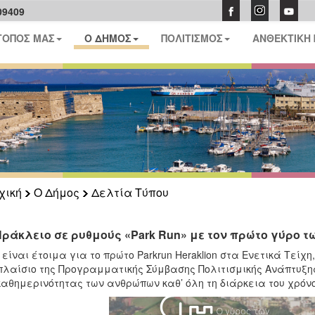
09409
ΤΟΠΟΣ ΜΑΣ
Ο ΔΗΜΟΣ
ΠΟΛΙΤΙΣΜΟΣ
ΑΝΘΕΚΤΙΚΗ
χική
Ο Δήμος
Δελτία Τύπου
Ηράκλειο σε ρυθμούς «Park Run» με τον πρώτο γύρο τ
είναι έτοιμα για το πρώτο Parkrun Heraklion στα Ενετικά Τείχ
πλαίσιο της Προγραμματικής Σύμβασης Πολιτισμικής Ανάπτυξης 
καθημερινότητας των ανθρώπων καθ’ όλη τη διάρκεια του χρόνο