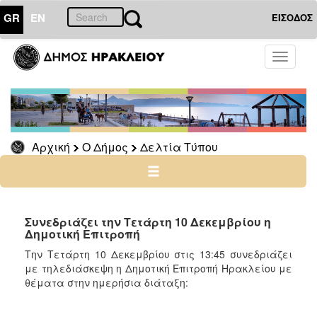
GR
EN
ΕΙΣΟΔΟΣ
Ο
Toggle
ΔΗΜΟΣ
navigati
Δελτία
Τύπου
Αρχείο
Αρχική
Ο Δήμος
Δελτία Τύπου
Ο
ΤΟΠΟΣ
ΜΑΣ
Συνεδριάζει την Τετάρτη 10 Δεκεμβρίου η
Δημοτική Επιτροπή
ΠΟΛΙΤΙΣΜΟΣ
Την Τετάρτη 10 Δεκεμβρίου στις 13:45 συνεδριάζει
με τηλεδιάσκεψη η Δημοτική Επιτροπή Ηρακλείου με
θέματα στην ημερήσια διάταξη:
ΑΝΘΕΚΤΙΚΗ
ΠΟΛΗ