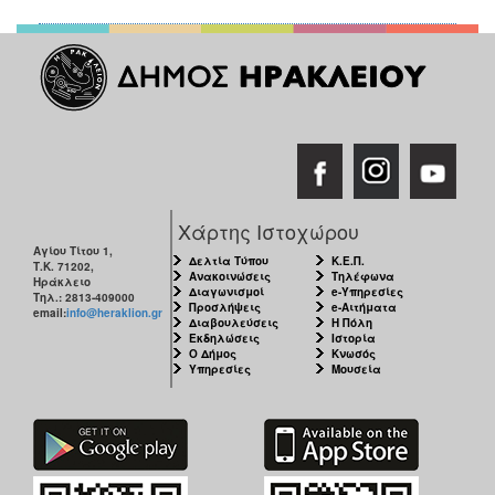
Χάρτης Ιστοχώρου
Αγίου Τίτου 1,
Δελτία Τύπου
Κ.Ε.Π.
Τ.Κ. 71202,
Ανακοινώσεις
Τηλέφωνα
Ηράκλειο
Διαγωνισμοί
e-Υπηρεσίες
Τηλ.: 2813-409000
Προσλήψεις
e-Αιτήματα
email:
info@heraklion.gr
Διαβουλεύσεις
Η Πόλη
Εκδηλώσεις
Ιστορία
Ο Δήμος
Κνωσός
Υπηρεσίες
Μουσεία