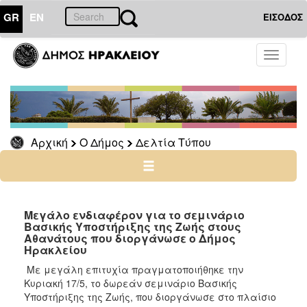
GR
EN
ΕΙΣΟΔΟΣ
Ο
Toggle
ΔΗΜΟΣ
navigati
Δελτία
Τύπου
Αρχείο
Αρχική
Ο Δήμος
Δελτία Τύπου
Ο
ΤΟΠΟΣ
ΜΑΣ
Μεγάλο ενδιαφέρον για το σεμινάριο
Βασικής Υποστήριξης της Ζωής στους
Αθανάτους που διοργάνωσε ο Δήμος
ΠΟΛΙΤΙΣΜΟΣ
Ηρακλείου
Με μεγάλη επιτυχία πραγματοποιήθηκε την
ΑΝΘΕΚΤΙΚΗ
Κυριακή 17/5, το δωρεάν σεμινάριο Βασικής
ΠΟΛΗ
Υποστήριξης της Ζωής, που διοργάνωσε στο πλαίσιο