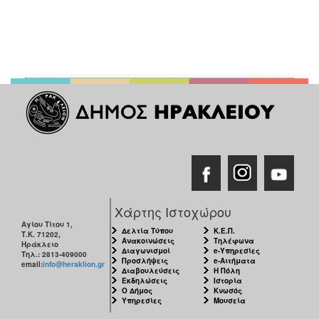
Χάρτης Ιστοχώρου
Αγίου Τίτου 1,
Δελτία Τύπου
Κ.Ε.Π.
Τ.Κ. 71202,
Ανακοινώσεις
Τηλέφωνα
Ηράκλειο
Διαγωνισμοί
e-Υπηρεσίες
Τηλ.: 2813-409000
Προσλήψεις
e-Αιτήματα
email:
info@heraklion.gr
Διαβουλεύσεις
Η Πόλη
Εκδηλώσεις
Ιστορία
Ο Δήμος
Κνωσός
Υπηρεσίες
Μουσεία