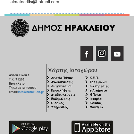
aimatocritis@hotmail.com
Χάρτης Ιστοχώρου
Αγίου Τίτου 1,
Δελτία Τύπου
Κ.Ε.Π.
Τ.Κ. 71202,
Ανακοινώσεις
Τηλέφωνα
Ηράκλειο
Διαγωνισμοί
e-Υπηρεσίες
Τηλ.: 2813-409000
Προσλήψεις
e-Αιτήματα
email:
info@heraklion.gr
Διαβουλεύσεις
Η Πόλη
Εκδηλώσεις
Ιστορία
Ο Δήμος
Κνωσός
Υπηρεσίες
Μουσεία