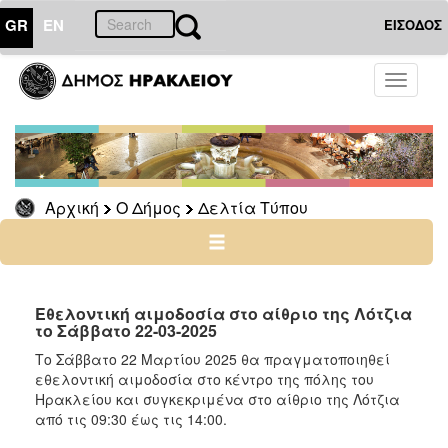
GR
EN
ΕΙΣΟΔΟΣ
Ο
Toggle
ΔΗΜΟΣ
navigati
Δελτία
Τύπου
Αρχείο
Αρχική
Ο Δήμος
Δελτία Τύπου
Ο
ΤΟΠΟΣ
ΜΑΣ
Εθελοντική αιμοδοσία στο αίθριο της Λότζια
το Σάββατο 22-03-2025
ΠΟΛΙΤΙΣΜΟΣ
Το Σάββατο 22 Μαρτίου 2025 θα πραγματοποιηθεί
εθελοντική αιμοδοσία στο κέντρο της πόλης του
Ηρακλείου και συγκεκριμένα στο αίθριο της Λότζια
ΑΝΘΕΚΤΙΚΗ
ΠΟΛΗ
από τις 09:30 έως τις 14:00.