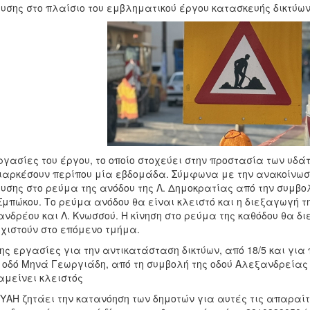
υσης στο πλαίσιο του εμβληματικού έργου κατασκευής δικτύων
ργασίες του έργου, το οποίο στοχεύει στην προστασία των υδά
ιαρκέσουν περίπου μία εβδομάδα. Σύμφωνα με την ανακοίνωση
υσης στο ρεύμα της ανόδου της Λ. Δημοκρατίας από την συμβολ
Σμπώκου. Το ρεύμα ανόδου θα είναι κλειστό και η διεξαγωγή τη
νδρέου και Λ. Κνωσσού. Η κίνηση στο ρεύμα της καθόδου θα δι
χιστούν στο επόμενο τμήμα.
ης εργασίες για την αντικατάσταση δικτύων, από 18/5 και για
 οδό Μηνά Γεωργιάδη, από τη συμβολή της οδού Αλεξανδρείας έ
μείνει κλειστός
ΥΑΗ ζητάει την κατανόηση των δημοτών για αυτές τις απαραί