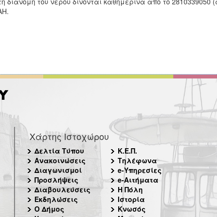
τη διανομή του νερού δίνονται καθημερινά από το 2810339050 (
ΑΗ.
Χάρτης Ιστοχώρου
Δελτία Τύπου
Κ.Ε.Π.
Ανακοινώσεις
Τηλέφωνα
Διαγωνισμοί
e-Υπηρεσίες
Προσλήψεις
e-Αιτήματα
Διαβουλεύσεις
Η Πόλη
Εκδηλώσεις
Ιστορία
Ο Δήμος
Κνωσός