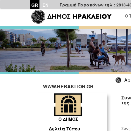
GR
EN
Γραμμή Παραπόνων τηλ : 2813-4
Ο 
Αρ
WWW.HERAKLION.GR
Συν
της
Ο ΔΗΜΟΣ
Συνε
Δελτία Τύπου