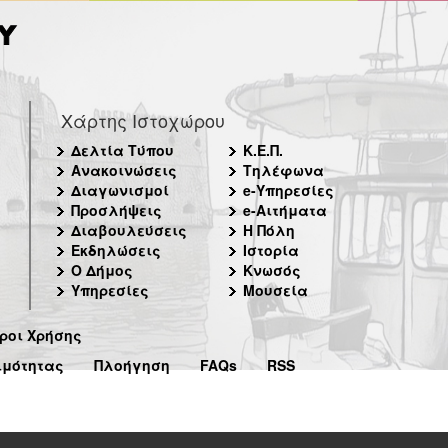
Χάρτης Ιστοχώρου
Δελτία Τύπου
Κ.Ε.Π.
Ανακοινώσεις
Τηλέφωνα
Διαγωνισμοί
e-Υπηρεσίες
Προσλήψεις
e-Αιτήματα
Διαβουλεύσεις
Η Πόλη
Εκδηλώσεις
Ιστορία
Ο Δήμος
Κνωσός
Υπηρεσίες
Μουσεία
ροι Χρήσης
ιμότητας
Πλοήγηση
FAQs
RSS