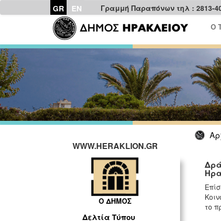
GR
EN
Γραμμή Παραπόνων τηλ : 2813-4
Ο 
Αρ
WWW.HERAKLION.GR
Δρά
Ηρα
Επίσ
Κοιν
Ο ΔΗΜΟΣ
το π
Δελτία Τύπου