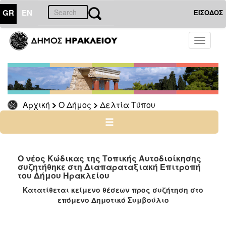
GR
EN
ΕΙΣΟΔΟΣ
Ο
Toggle
ΔΗΜΟΣ
navigati
Δελτία
Τύπου
Αρχείο
Αρχική
Ο Δήμος
Δελτία Τύπου
Ο
ΤΟΠΟΣ
ΜΑΣ
Ο νέος Κώδικας της Τοπικής Αυτοδιοίκησης
συζητήθηκε στη Διαπαραταξιακή Επιτροπή
του Δήμου Ηρακλείου
ΠΟΛΙΤΙΣΜΟΣ
Κατατίθεται κείμενο θέσεων προς συζήτηση στο
επόμενο Δημοτικό Συμβούλιο
ΑΝΘΕΚΤΙΚΗ
ΠΟΛΗ