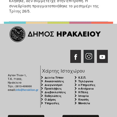
κλήθηκε, δεν συμμετείχε στην Επιτροπή. Η
συνεδρίαση πραγματοποιήθηκε το μεσημέρι της
Τρίτης 26/5.
Χάρτης Ιστοχώρου
Αγίου Τίτου 1,
Δελτία Τύπου
Κ.Ε.Π.
Τ.Κ. 71202,
Ανακοινώσεις
Τηλέφωνα
Ηράκλειο
Διαγωνισμοί
e-Υπηρεσίες
Τηλ.: 2813-409000
Προσλήψεις
e-Αιτήματα
email:
info@heraklion.gr
Διαβουλεύσεις
Η Πόλη
Εκδηλώσεις
Ιστορία
Ο Δήμος
Κνωσός
Υπηρεσίες
Μουσεία