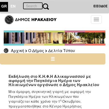
GR
EN
ΕΙΣΟΔΟΣ
Ο
Toggle
ΔΗΜΟΣ
navigati
Δελτία
Τύπου
Αρχείο
Αρχική
Ο Δήμος
Δελτία Τύπου
Ο
ΤΟΠΟΣ
ΜΑΣ
Εκδήλωση στο Κ.Η.Φ.Η Αλικαρνασσού με
αφορμή την Παγκόσμια Ημέρα των
Ηλικιωμένων οργάνωσε ο Δήμος Ηρακλείου
ΠΟΛΙΤΙΣΜΟΣ
Μια όμορφη, συγκινητική γιορτή με αφορμή την
Παγκόσμια Ημέρα των Ηλικιωμένων που
ΑΝΘΕΚΤΙΚΗ
η
ΠΟΛΗ
γιορτάζεται κάθε χρόνο την 1
Οκτωβρίου,
πραγματοποιήθηκε στο Κέντρο Ημερήσιας