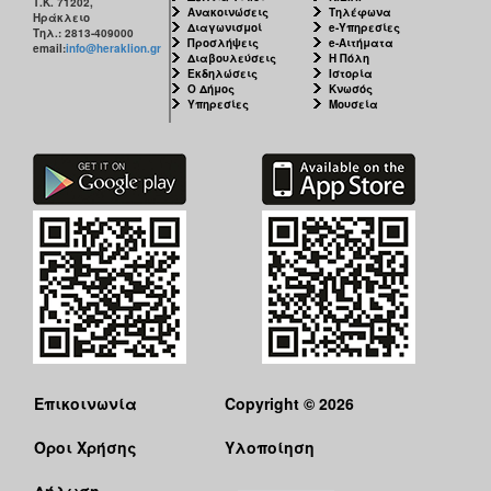
Τ.Κ. 71202,
Ανακοινώσεις
Τηλέφωνα
Ηράκλειο
Διαγωνισμοί
e-Υπηρεσίες
Τηλ.: 2813-409000
Προσλήψεις
e-Αιτήματα
email:
info@heraklion.gr
Διαβουλεύσεις
Η Πόλη
Εκδηλώσεις
Ιστορία
Ο Δήμος
Κνωσός
Υπηρεσίες
Μουσεία
Επικοινωνία
Copyright © 2026
Όροι Χρήσης
Υλοποίηση
Δήλωση