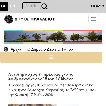
GR
EN
ΕΙΣΟΔΟΣ
Ο
Toggle
ΔΗΜΟΣ
navigati
Δελτία
Τύπου
Αρχείο
Αρχική
Ο Δήμος
Δελτία Τύπου
Ο
ΤΟΠΟΣ
ΜΑΣ
Αντιδήμαρχος Υπηρεσίας για το
Σαββατοκύριακο 16 και 17 Μαΐου
ΠΟΛΙΤΙΣΜΟΣ
Η Αντιδήμαρχος Φιλαρέτη Δαφέρμου-Χρονάκη
θα
είναι η Αντιδήμαρχος Υπηρεσίας το Σάββατο 16 και
την Κυριακή 17 Μαΐου 2026.
ΑΝΘΕΚΤΙΚΗ
ΠΟΛΗ