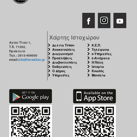
Χάρτης Ιστοχώρου
Αγίου Τίτου 1,
Δελτία Τύπου
Κ.Ε.Π.
Τ.Κ. 71202,
Ανακοινώσεις
Τηλέφωνα
Ηράκλειο
Διαγωνισμοί
e-Υπηρεσίες
Τηλ.: 2813-409000
Προσλήψεις
e-Αιτήματα
email:
info@heraklion.gr
Διαβουλεύσεις
Η Πόλη
Εκδηλώσεις
Ιστορία
Ο Δήμος
Κνωσός
Υπηρεσίες
Μουσεία