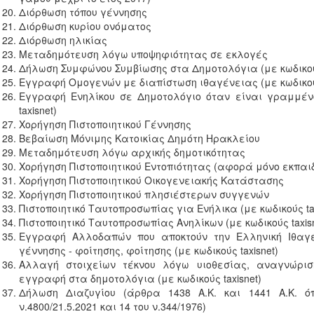
Διόρθωση τόπου γέννησης
Διόρθωση κυρίου ονόματος
Διόρθωση ηλικίας
Μεταδημότευση λόγω υποψηφιότητας σε εκλογές
Δήλωση Συμφώνου Συμβίωσης στα Δημοτολόγια (με κωδικούς
Εγγραφή Ομογενών με διαπίστωση ιθαγένειας (με κωδικούς
Εγγραφή Ενηλίκου σε Δημοτολόγιο όταν είναι γραμμέν
taxisnet)
Χορήγηση Πιστοποιητικού Γέννησης
Βεβαίωση Μόνιμης Κατοικίας Δημότη Ηρακλείου
Μεταδημότευση λόγω αρχικής δημοτικότητας
Χορήγηση Πιστοποιητικού Εντοπιότητας (αφορά μόνο εκπαιδ
Χορήγηση Πιστοποιητικού Οικογενειακής Κατάστασης
Χορήγηση Πιστοποιητικoύ πλησιέστερων συγγενών
Πιστοποιητικό Ταυτοπροσωπίας για Ενήλικα (με κωδικούς tax
Πιστοποιητικό Ταυτοπροσωπίας Ανηλίκων (με κωδικούς taxisn
Εγγραφή Αλλοδαπών που αποκτούν την Ελληνική Ιθαγ
γέννησης - φοίτησης, φοίτησης (με κωδικούς taxisnet)
Αλλαγή στοιχείων τέκνου λόγω υιοθεσίας, αναγνώρισ
εγγραφή στα δημοτολόγια (με κωδικούς taxisnet)
Δήλωση Διαζυγίου (άρθρα 1438 Α.Κ. και 1441 Α.Κ. 
ν.4800/21.5.2021 και 14 του ν.344/1976)