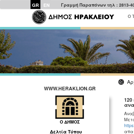
GR
EN
Γραμμή Παραπόνων τηλ : 2813-4
Ο 
Αρ
WWW.HERAKLION.GR
120
ανα
Ανα
Μετα
Ο ΔΗΜΟΣ
https
απαι
Δελτία Τύπου