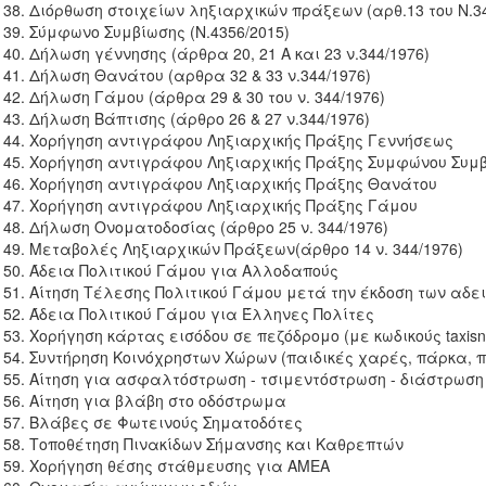
Διόρθωση στοιχείων ληξιαρχικών πράξεων (αρθ.13 του Ν.344
Σύμφωνο Συμβίωσης (Ν.4356/2015)
Δήλωση γέννησης (άρθρα 20, 21 Α και 23 ν.344/1976)
Δήλωση Θανάτου (αρθρα 32 & 33 ν.344/1976)
Δήλωση Γάμου (άρθρα 29 & 30 του ν. 344/1976)
Δήλωση Βάπτισης (άρθρο 26 & 27 ν.344/1976)
Χορήγηση αντιγράφου Ληξιαρχικής Πράξης Γεννήσεως
Χορήγηση αντιγράφου Ληξιαρχικής Πράξης Συμφώνου Συμ
Χορήγηση αντιγράφου Ληξιαρχικής Πράξης Θανάτου
Χορήγηση αντιγράφου Ληξιαρχικής Πράξης Γάμου
Δήλωση Ονοματοδοσίας (άρθρο 25 ν. 344/1976)
Μεταβολές Ληξιαρχικών Πράξεων(άρθρο 14 ν. 344/1976)
Άδεια Πολιτικού Γάμου για Αλλοδαπούς
Αίτηση Τέλεσης Πολιτικού Γάμου μετά την έκδοση των αδε
Άδεια Πολιτικού Γάμου για Έλληνες Πολίτες
Χορήγηση κάρτας εισόδου σε πεζόδρομο (με κωδικούς taxisn
Συντήρηση Κοινόχρηστων Χώρων (παιδικές χαρές, πάρκα, 
Αίτηση για ασφαλτόστρωση - τσιμεντόστρωση - διάστρωση
Αίτηση για βλάβη στο οδόστρωμα
Βλάβες σε Φωτεινούς Σηματοδότες
Τοποθέτηση Πινακίδων Σήμανσης και Καθρεπτών
Χορήγηση θέσης στάθμευσης για ΑMΕΑ