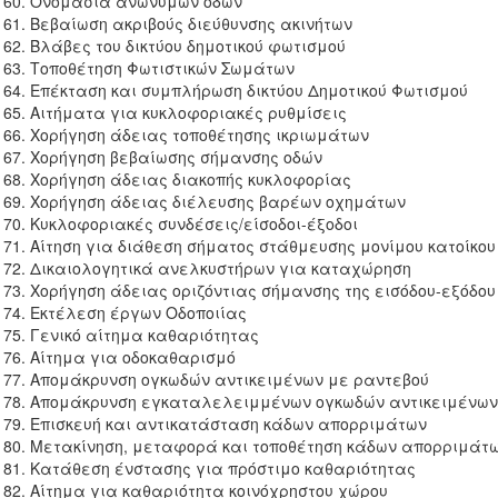
Ονομασία ανώνυμων οδών
Βεβαίωση ακριβούς διεύθυνσης ακινήτων
Βλάβες του δικτύου δημοτικού φωτισμού
Τοποθέτηση Φωτιστικών Σωμάτων
Επέκταση και συμπλήρωση δικτύου Δημοτικού Φωτισμού
Αιτήματα για κυκλοφοριακές ρυθμίσεις
Χορήγηση άδειας τοποθέτησης ικριωμάτων
Χορήγηση βεβαίωσης σήμανσης οδών
Χορήγηση άδειας διακοπής κυκλοφορίας
Χορήγηση άδειας διέλευσης βαρέων οχημάτων
Κυκλοφοριακές συνδέσεις/είσοδοι-έξοδοι
Αίτηση για διάθεση σήματος στάθμευσης μονίμου κατοίκου
Δικαιολογητικά ανελκυστήρων για καταχώρηση
Χορήγηση άδειας οριζόντιας σήμανσης της εισόδου-εξόδου
Εκτέλεση έργων Οδοποιίας
Γενικό αίτημα καθαριότητας
Αίτημα για οδοκαθαρισμό
Απομάκρυνση ογκωδών αντικειμένων με ραντεβού
Απομάκρυνση εγκαταλελειμμένων ογκωδών αντικειμένων 
Επισκευή και αντικατάσταση κάδων απορριμάτων
Μετακίνηση, μεταφορά και τοποθέτηση κάδων απορριμάτ
Κατάθεση ένστασης για πρόστιμο καθαριότητας
Αίτημα για καθαριότητα κοινόχρηστου χώρου