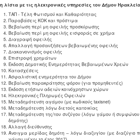
η λίστα με τις ηλεκτρονικές υπηρεσίες του Δήμου Ηρακλείο
ΤΑΠ - Τέλη Φωτισμού και Καθαριότητας
Παραβάσεις ΚΟΚ και πρόστιμα
Βεβαίωση περί μη οφειλής προσκύρωσης
Βεβαίωση περί μη οφειλής εισφοράς σε χρήμα
Διαγραφή οφειλής
Απαλλαγή προσαυξήσεων βεβαιωμένης οφειλής
Διακανονισμός οφειλής
Επιστροφή χρημάτων
Έκδοση Δημοτικής Ενημερότητας Βεβαιωμένων Χρεών
Κατασχέσεις
Ασφαλιστική ενημερότητα του Δήμου
Βεβαίωση παρακράτησης φόρου (για προμηθευτές)
Έκδοση ετήσιων αδειών κοινόχρηστων χώρων
Ηλεκτρονικές Πληρωμές Οφειλών
Μεταδημότευση αγάμου (με κωδικούς taxisnet)
Μεταδημότευση λόγω διετούς κατοικίας
Μεταδημότευση της/του συζύγου (λόγω γάμου ή συμφώνου 
δημότης)
Αλλαγή διεύθυνσης
Άνοιγμα μερίδας δημότη – λόγω διαζυγίου (με διαζύγιο 
γάμου μέχρι το έτος 2017)