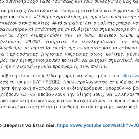
διο Αντιδήμαρχο Τάσο Τσατσάκη και τους συνεργάτες μας κα
ντιδήμαρχος Αναπτυξιακού Προγραμματισμού και Ψηφιακού 
ρά του τόνισε:
«Ο Δήμος Ηρακλείου, με την υλοποίηση αυτής 
πιπέδου στους πολίτες. Αυτό σημαίνει ότι ο πολίτης μπορεί να
α ηλεκτρονική απάντηση σε αυτό. Αξίζει να σημειώσουμε ότι
κλείου έχει εξυπηρετήσει για το 2025 περίπου 25.000
σαλονίκης 29.000 αιτήματα. Αν αναλογιστούμε τα π
ληφθούμε τη σημασία αυτής της υπηρεσίας και το επίπεδο
μα περισσότερες ψηφιακές υπηρεσίες στους πολίτες, γεγο
μός των εξυπηρετούμενων πολιτών θα αυξηθεί σημαντικά. Αυ
 την ειλικρινή αγωνία προσφοράς στον πολίτη».
όσβαση στην ιστοσελίδα μπορεί να γίνει μέσω του
https://w
δας το κουμπί E-ΥΠΗΡΕΣΙΕΣ, ή πληκτρολογώντας απευθείας 
ηστη ψηφιακή πλατφόρμα οι ενδιαφερόμενοι μπορούν να βρο
ητήσουν και να υποβάλλουν την αίτηση τους, να αλληλοεπι
ρικό των αιτημάτων τους και να διαχειριστούν τα προσωπικά 
μάτων είναι απαραίτητη η σύνδεση στο σύστημα με κωδικούς taxi
o
μπορείτε να δείτε εδώ:
https://www.youtube.com/watch?v=