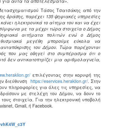
ι για αυτά τα αποτελέσματα».
Μετασχηματισμού Τάσος Τσατσάκης από την
της δράσης, παρέχει 135 ψηφιακές υπηρεσίες
 κάνει ηλεκτρονικά το αίτημα του και να έχει
 σύμφωνα με τα μέχρι τώρα στοιχεία ο Δήμος
 ψηφιακά αιτήματα πολιτών ενώ ο Δήμος
ληθυσμιακά μεγέθη μπορούμε εύκολα να
 ανταπόκρισης του Δήμου. Τώρα παρέχονται
νός που μας οδηγεί στο συμπέρασμα ότι ο
τό δεν αντικατοπτρίζει μια αριθμολαγνεία,
ww.heraklion.gr/
επιλέγοντας στην κορυφή της
την διεύθυνση
https://eservices.heraklion.gr/
. Στην
υν πληροφορίες για όλες τις υπηρεσίες, να
δράσουν με στελέχη του Δήμου, να δουν το
τους στοιχεία. Για την ηλεκτρονική υποβολή
snet, Gmail, ή Facebook.
JOvhK4W_c3Y