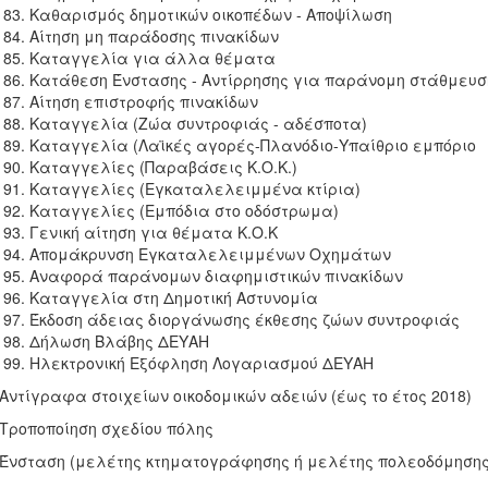
Καθαρισμός δημοτικών οικοπέδων - Αποψίλωση
Αίτηση μη παράδοσης πινακίδων
Καταγγελία για άλλα θέματα
Κατάθεση Ένστασης - Αντίρρησης για παράνομη στάθμευσ
Αίτηση επιστροφής πινακίδων
Καταγγελία (Ζώα συντροφιάς - αδέσποτα)
Καταγγελία (Λαϊκές αγορές-Πλανόδιο-Υπαίθριο εμπόριο
Καταγγελίες (Παραβάσεις Κ.Ο.Κ.)
Καταγγελίες (Εγκαταλελειμμένα κτίρια)
Καταγγελίες (Εμπόδια στο οδόστρωμα)
Γενική αίτηση για θέματα Κ.Ο.Κ
Απομάκρυνση Εγκαταλελειμμένων Οχημάτων
Αναφορά παράνομων διαφημιστικών πινακίδων
Καταγγελία στη Δημοτική Αστυνομία
Έκδοση άδειας διοργάνωσης έκθεσης ζώων συντροφιάς
Δήλωση Βλάβης ΔΕΥΑΗ
Ηλεκτρονική Εξόφληση Λογαριασμού ΔΕΥΑΗ
 Αντίγραφα στοιχείων οικοδομικών αδειών (έως το έτος 2018)
 Τροποποίηση σχεδίου πόλης
 Ένσταση (μελέτης κτηματογράφησης ή μελέτης πολεοδόμησης 