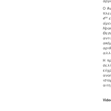
αρμό
Ο Α
πλευ
ου
4
ε
άμεσ
Ηρα
Θεσ
αντι
ακό
αριθ
αλλά
Η πρ
σελί
εύχρ
αναζ
ιστο
αιτη
Vide