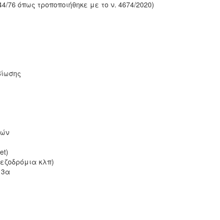
/76 όπως τροποποιήθηκε με το ν. 4674/2020)
βίωσης
ιών
et)
πεζοδρόμια κλπ)
 3α