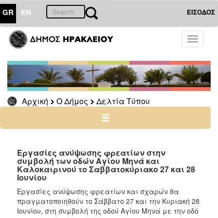
GR
EN
ΕΙΣΟΔΟΣ
Ο
Toggle
ΔΗΜΟΣ
navigati
Δελτία
Τύπου
Αρχείο
Αρχική
Ο Δήμος
Δελτία Τύπου
Ο
ΤΟΠΟΣ
ΜΑΣ
Εργασίες ανύψωσης φρεατίων στην
συμβολή των οδών Αγίου Μηνά και
Καλοκαιρινού το Σαββατοκύριακο 27 και 28
ΠΟΛΙΤΙΣΜΟΣ
Ιουνίου
Εργασίες ανύψωσης φρεατίων και σχαρών θα
ΑΝΘΕΚΤΙΚΗ
πραγματοποιηθούν το Σάββατο 27 και την Κυριακή 28
ΠΟΛΗ
Ιουνίου, στη συμβολή της οδού Αγίου Μηνά με την οδό