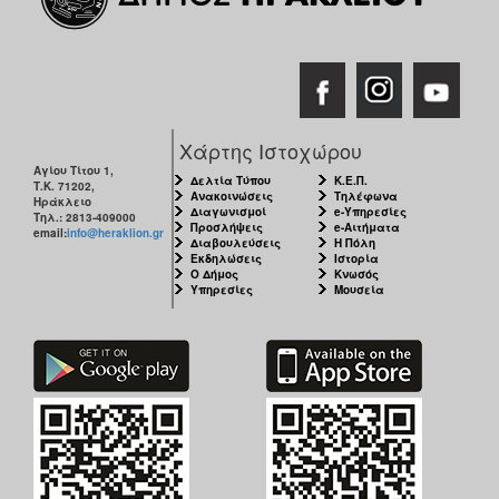
Χάρτης Ιστοχώρου
Αγίου Τίτου 1,
Δελτία Τύπου
Κ.Ε.Π.
Τ.Κ. 71202,
Ανακοινώσεις
Τηλέφωνα
Ηράκλειο
Διαγωνισμοί
e-Υπηρεσίες
Τηλ.: 2813-409000
Προσλήψεις
e-Αιτήματα
email:
info@heraklion.gr
Διαβουλεύσεις
Η Πόλη
Εκδηλώσεις
Ιστορία
Ο Δήμος
Κνωσός
Υπηρεσίες
Μουσεία