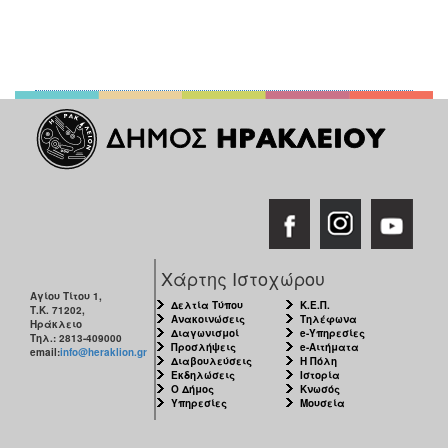
Χάρτης Ιστοχώρου
Αγίου Τίτου 1,
Δελτία Τύπου
Κ.Ε.Π.
Τ.Κ. 71202,
Ανακοινώσεις
Τηλέφωνα
Ηράκλειο
Διαγωνισμοί
e-Υπηρεσίες
Τηλ.: 2813-409000
Προσλήψεις
e-Αιτήματα
email:
info@heraklion.gr
Διαβουλεύσεις
Η Πόλη
Εκδηλώσεις
Ιστορία
Ο Δήμος
Κνωσός
Υπηρεσίες
Μουσεία