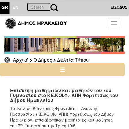
GR
EN
ΕΙΣΟΔΟΣ
Ο
Toggle
ΔΗΜΟΣ
navigati
Δελτία
Τύπου
Αρχείο
Αρχική
Ο Δήμος
Δελτία Τύπου
Ο
ΤΟΠΟΣ
ΜΑΣ
Επίσκεψη μαθητριών και μαθητών του 7ου
Γυμνασίου στο ΚΕ.ΚΟΙ.Φ.- ΑΠΗ Φορτέτσας του
Δήμου Ηρακλείου
ΠΟΛΙΤΙΣΜΟΣ
Το Κέντρο Κοινοτικής Φροντίδας – Ανοικτής
Προστασίας (ΚΕ.ΚΟΙ.Φ.- ΑΠΗ) Φορτέτσας του Δήμου
ΑΝΘΕΚΤΙΚΗ
ΠΟΛΗ
Ηρακλείου, επισκέφτηκαν μαθήτριες και μαθητές
ου
του 7
Γυμνασίου την Τρίτη 19/5.