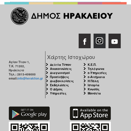
Χάρτης Ιστοχώρου
Αγίου Τίτου 1,
Δελτία Τύπου
Κ.Ε.Π.
Τ.Κ. 71202,
Ανακοινώσεις
Τηλέφωνα
Ηράκλειο
Διαγωνισμοί
e-Υπηρεσίες
Τηλ.: 2813-409000
Προσλήψεις
e-Αιτήματα
email:
info@heraklion.gr
Διαβουλεύσεις
Η Πόλη
Εκδηλώσεις
Ιστορία
Ο Δήμος
Κνωσός
Υπηρεσίες
Μουσεία