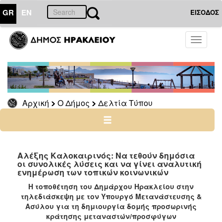
GR
EN
ΕΙΣΟΔΟΣ
Ο
Toggle
ΔΗΜΟΣ
navigati
Δελτία
Τύπου
Αρχείο
Αρχική
Ο Δήμος
Δελτία Τύπου
Ο
ΤΟΠΟΣ
ΜΑΣ
Αλέξης Καλοκαιρινός: Να τεθούν δημόσια
οι συνολικές λύσεις και να γίνει αναλυτική
ενημέρωση των τοπικών κοινωνικών
ΠΟΛΙΤΙΣΜΟΣ
Η τοποθέτηση του Δημάρχου Ηρακλείου στην
τηλεδιάσκεψη με τον Υπουργό Μετανάστευσης &
ΑΝΘΕΚΤΙΚΗ
ΠΟΛΗ
Ασύλου για τη δημιουργία δομής προσωρινής
κράτησης μεταναστών/προσφύγων