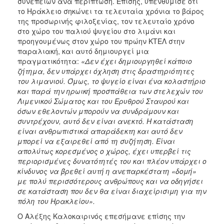
συνεπειών ανά περίπτωση. Επίσης, υπενθύμισε ότι
το Ηράκλειο σηκώνει τα τελευταία χρόνια το βάρος
της προσωρινής φιλοξενίας, τον τελευταίο χρόνο
στο χώρο του παλιού ψυγείου στο λιμάνι και
προηγουμένως στον χώρο του πρώην ΚΤΕΛ στην
παραλιακή, και αυτό δημιουργεί μια
πραγματικότητα:
«Δεν έχει δημιουργηθεί κάποιο
ζήτημα, δεν υπάρχει όχληση στις δραστηριότητες
του λιμανιού. Όμως, το ψυγείο είναι ένα κολαστήριο
και παρά την ηρωική προσπάθεια των στελεχών του
Λιμενικού Σώματος και του Ερυθρού Σταυρού και
όσων εθελοντών μπορούν να συνδράμουν και
συντρέχουν, αυτό δεν είναι ανεκτό. Η κατάσταση
είναι ανθρωπιστικά απαράδεκτη και αυτό δεν
μπορεί να εξαιρεθεί από τη συζήτηση. Είναι
απολύτως κορεσμένος ο χώρος, έχει υπερβεί τις
περιορισμένες δυνατότητές του και πλέον υπάρχει ο
κίνδυνος να βρεθεί αυτή η ανεπαρκέστατη «δομή»
με πολύ περισσότερους ανθρώπους και να οδηγήσει
σε κατάσταση που δεν θα είναι διαχείρισιμη για την
πόλη του Ηρακλείου».
Ο Αλέξης Καλοκαιρινός επεσήμανε επίσης την