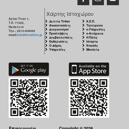
Χάρτης Ιστοχώρου
Αγίου Τίτου 1,
Δελτία Τύπου
Κ.Ε.Π.
Τ.Κ. 71202,
Ανακοινώσεις
Τηλέφωνα
Ηράκλειο
Διαγωνισμοί
e-Υπηρεσίες
Τηλ.: 2813-409000
Προσλήψεις
e-Αιτήματα
email:
info@heraklion.gr
Διαβουλεύσεις
Η Πόλη
Εκδηλώσεις
Ιστορία
Ο Δήμος
Κνωσός
Υπηρεσίες
Μουσεία
Επικοινωνία
Copyright © 2026