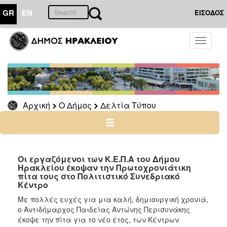
GR
EN
ΕΙΣΟΔΟΣ
Ο
Toggle
ΔΗΜΟΣ
navigati
Δελτία
Τύπου
Αρχείο
Αρχική
Ο Δήμος
Δελτία Τύπου
Ο
ΤΟΠΟΣ
ΜΑΣ
Οι εργαζόμενοι των Κ.Ε.Π.Α του Δήμου
Ηρακλείου έκοψαν την Πρωτοχρονιάτικη
πίτα τους στο Πολιτιστικό Συνεδριακό
ΠΟΛΙΤΙΣΜΟΣ
Κέντρο
Mε πολλές ευχές για μια καλή, δημιουργική χρονιά,
ΑΝΘΕΚΤΙΚΗ
ο Αντιδήμαρχος Παιδείας Αντώνης Περισυνάκης
ΠΟΛΗ
έκοψε την πίτα για το νέο έτος, των Κέντρων