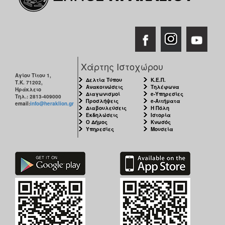
Χάρτης Ιστοχώρου
Αγίου Τίτου 1,
Δελτία Τύπου
Κ.Ε.Π.
Τ.Κ. 71202,
Ανακοινώσεις
Τηλέφωνα
Ηράκλειο
Διαγωνισμοί
e-Υπηρεσίες
Τηλ.: 2813-409000
Προσλήψεις
e-Αιτήματα
email:
info@heraklion.gr
Διαβουλεύσεις
Η Πόλη
Εκδηλώσεις
Ιστορία
Ο Δήμος
Κνωσός
Υπηρεσίες
Μουσεία