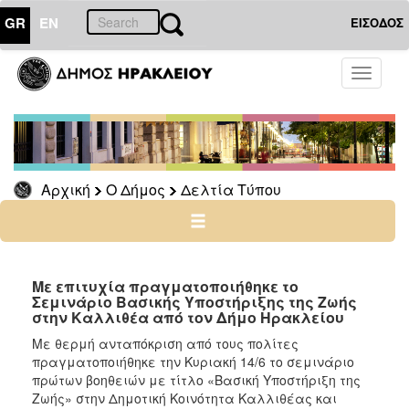
GR
EN
ΕΙΣΟΔΟΣ
Ο
Toggle
ΔΗΜΟΣ
navigati
Δελτία
Τύπου
Αρχείο
Αρχική
Ο Δήμος
Δελτία Τύπου
Ο
ΤΟΠΟΣ
ΜΑΣ
Με επιτυχία πραγματοποιήθηκε το
Σεμινάριο Βασικής Υποστήριξης της Ζωής
στην Καλλιθέα από τον Δήμο Ηρακλείου
ΠΟΛΙΤΙΣΜΟΣ
Με θερμή ανταπόκριση από τους πολίτες
πραγματοποιήθηκε την Κυριακή 14/6 το σεμινάριο
ΑΝΘΕΚΤΙΚΗ
ΠΟΛΗ
πρώτων βοηθειών με τίτλο «Βασική Υποστήριξη της
Ζωής» στην Δημοτική Κοινότητα Καλλιθέας και