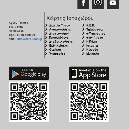
Χάρτης Ιστοχώρου
Αγίου Τίτου 1,
Δελτία Τύπου
Κ.Ε.Π.
Τ.Κ. 71202,
Ανακοινώσεις
Τηλέφωνα
Ηράκλειο
Διαγωνισμοί
e-Υπηρεσίες
Τηλ.: 2813-409000
Προσλήψεις
e-Αιτήματα
email:
info@heraklion.gr
Διαβουλεύσεις
Η Πόλη
Εκδηλώσεις
Ιστορία
Ο Δήμος
Κνωσός
Υπηρεσίες
Μουσεία