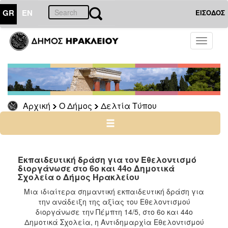
GR
EN
ΕΙΣΟΔΟΣ
Ο
Toggle
ΔΗΜΟΣ
navigati
Δελτία
Τύπου
Αρχείο
Αρχική
Ο Δήμος
Δελτία Τύπου
Ο
ΤΟΠΟΣ
ΜΑΣ
Εκπαιδευτική δράση για τον Εθελοντισμό
διοργάνωσε στο 6ο και 44ο Δημοτικά
Σχολεία ο Δήμος Ηρακλείου ​
ΠΟΛΙΤΙΣΜΟΣ
Μια ιδιαίτερα σημαντική εκπαιδευτική δράση για
την ανάδειξη της αξίας του Εθελοντισμού
ΑΝΘΕΚΤΙΚΗ
ΠΟΛΗ
διοργάνωσε την Πέμπτη 14/5, στο 6ο και 44ο
Δημοτικά Σχολεία, η Αντιδημαρχία Εθελοντισμού