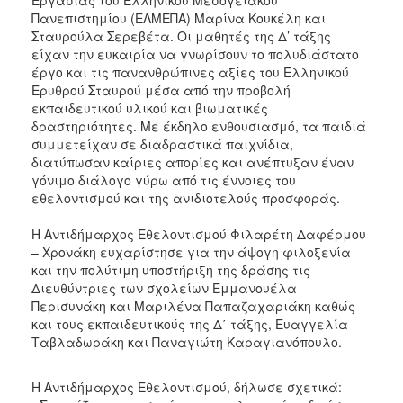
Πανεπιστημίου (ΕΛΜΕΠΑ) Μαρίνα Κουκέλη και
Σταυρούλα Σερεβέτα. Οι μαθητές της Δ’ τάξης
είχαν την ευκαιρία να γνωρίσουν το πολυδιάστατο
έργο και τις πανανθρώπινες αξίες του Ελληνικού
Ερυθρού Σταυρού μέσα από την προβολή
εκπαιδευτικού υλικού και βιωματικές
δραστηριότητες. Με έκδηλο ενθουσιασμό, τα παιδιά
συμμετείχαν σε διαδραστικά παιχνίδια,
διατύπωσαν καίριες απορίες και ανέπτυξαν έναν
γόνιμο διάλογο γύρω από τις έννοιες του
εθελοντισμού και της ανιδιοτελούς προσφοράς.
​Η Αντιδήμαρχος Εθελοντισμού Φιλαρέτη Δαφέρμου
– Χρονάκη ευχαρίστησε για την άψογη φιλοξενία
και την πολύτιμη υποστήριξη της δράσης τις
Διευθύντριες των σχολείων Εμμανουέλα
Περισυνάκη και Μαριλένα Παπαζαχαριάκη καθώς
και τους εκπαιδευτικούς της Δ΄ τάξης, Ευαγγελία
Ταβλαδωράκη και Παναγιώτη Καραγιανόπουλο.
​Η Αντιδήμαρχος Εθελοντισμού, δήλωσε σχετικά: