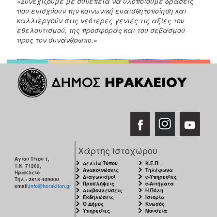
«
Συνεχίζουμε με συνέπεια να υλοποιούμε δράσεις
που ενισχύουν την κοινωνική ευαισθητοποίηση και
καλλιεργούν στις νεότερες γενιές τις αξίες του
εθελοντισμού, της προσφοράς και του σεβασμού
προς τον συνάνθρωπο.»
Χάρτης Ιστοχώρου
Αγίου Τίτου 1,
Δελτία Τύπου
Κ.Ε.Π.
Τ.Κ. 71202,
Ανακοινώσεις
Τηλέφωνα
Ηράκλειο
Διαγωνισμοί
e-Υπηρεσίες
Τηλ.: 2813-409000
Προσλήψεις
e-Αιτήματα
email:
info@heraklion.gr
Διαβουλεύσεις
Η Πόλη
Εκδηλώσεις
Ιστορία
Ο Δήμος
Κνωσός
Υπηρεσίες
Μουσεία