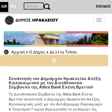
GR
EN
ΕΙΣΟΔΟΣ
Ο
Toggle
ΔΗΜΟΣ
navigati
Δελτία
Τύπου
Αρχείο
Αρχική
Ο Δήμος
Δελτία Τύπου
Ο
ΤΟΠΟΣ
ΜΑΣ
Συνάντηση του Δημάρχου Ηρακλείου Αλέξη
Καλοκαιρινού με την Διευθύνουσα
Σύμβουλο της Attica Bank Ελένη Βρεττού
ΠΟΛΙΤΙΣΜΟΣ
Τη Διευθύνουσα Σύμβουλο της Attica Bank Ελένη
Βρεττού συνάντησε ο Δήμαρχος Ηρακλείου Αλέξης
ΑΝΘΕΚΤΙΚΗ
ΠΟΛΗ
Καλοκαιρινός μαζί με τον Αντιδήμαρχο Οικονομικών
& Τουρισμού Γιώργο Αγριμανάκη το μεσημέρι της