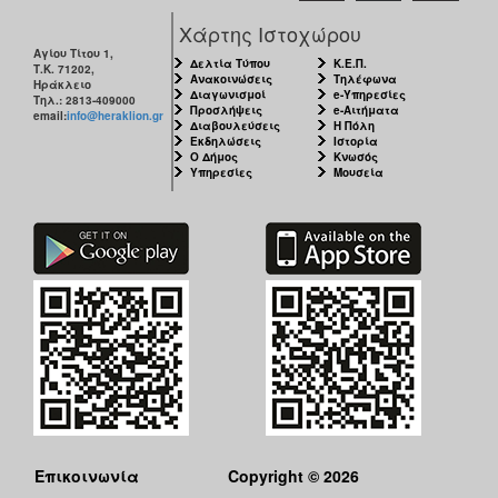
Χάρτης Ιστοχώρου
Αγίου Τίτου 1,
Δελτία Τύπου
Κ.Ε.Π.
Τ.Κ. 71202,
Ανακοινώσεις
Τηλέφωνα
Ηράκλειο
Διαγωνισμοί
e-Υπηρεσίες
Τηλ.: 2813-409000
Προσλήψεις
e-Αιτήματα
email:
info@heraklion.gr
Διαβουλεύσεις
Η Πόλη
Εκδηλώσεις
Ιστορία
Ο Δήμος
Κνωσός
Υπηρεσίες
Μουσεία
Επικοινωνία
Copyright © 2026