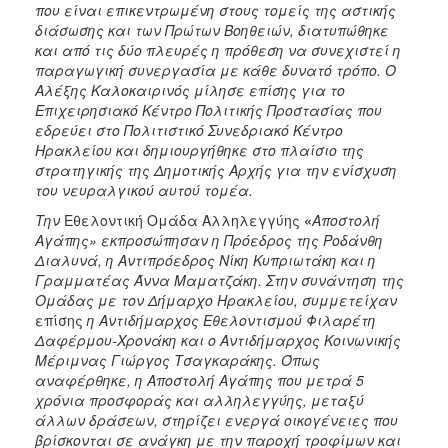
που είναι επικεντρωμένη στους τομείς της αστικής
διάσωσης και των Πρώτων Βοηθειών, διατυπώθηκε
και από τις δύο πλευρές η πρόθεση να συνεχιστεί η
παραγωγική συνεργασία με κάθε δυνατό τρόπο. Ο
Αλέξης Καλοκαιρινός μίλησε επίσης για το
Επιχειρησιακό Κέντρο Πολιτικής Προστασίας που
εδρεύει στο Πολιτιστικό Συνεδριακό Κέντρο
Ηρακλείου και δημιουργήθηκε στο πλαίσιο της
στρατηγικής της Δημοτικής Αρχής για την ενίσχυση
του νευραλγικού αυτού τομέα.
Την
Εθελοντική Ομάδα Αλληλεγγύης
«
Αποστολή
Αγάπης» εκπροσώπησαν η Πρόεδρος της Ροδάνθη
Διαλυνά, η Αντιπρόεδρος Νίκη Κυπριωτάκη και η
Γραμματέας Άννα Μαματζάκη. Στην συνάντηση της
Ομάδας με τον Δήμαρχο Ηρακλείου, συμμετείχαν
επίσης
η Αντιδήμαρχος Εθελοντισμού Φιλαρέτη
Δαφέρμου-Χρονάκη και ο Αντιδήμαρχος Κοινωνικής
Μέριμνας Γιώργος Τσαγκαράκης. Όπως
αναφέρθηκε, η Αποστολή Αγάπης που μετρά 5
χρόνια προσφοράς και αλληλεγγύης, μεταξύ
άλλων δράσεων, στηρίζει ενεργά οικογένειες που
βρίσκονται σε ανάγκη με την παροχή τροφίμων και