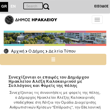
GR
EN
ΕΙΣΟΔΟΣ
Ο
Toggle
ΔΗΜΟΣ
navigati
Δελτία
Τύπου
Αρχείο
Αρχική
Ο Δήμος
Δελτία Τύπου
Ο
ΤΟΠΟΣ
ΜΑΣ
Συνεχίζονται οι επαφές του Δημάρχου
Ηρακλείου Αλέξη Καλοκαιρινού με
Συλλόγους και Φορείς της πόλης
ΠΟΛΙΤΙΣΜΟΣ
Συνεχίζοντας τις συναντήσεις με φορείς της πόλης,
ο Δήμαρχος Ηρακλείου Αλέξης Καλοκαιρινός
ΑΝΘΕΚΤΙΚΗ
ΠΟΛΗ
υποδέχθηκε στη Λότζια την Ομάδα Διαχείρισης
Ανθρωπιστικών Κρίσεων "Επίδρασις", την Εθελοντική