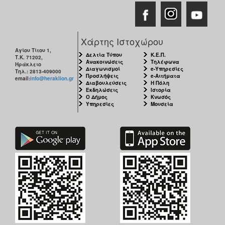
Χάρτης Ιστοχώρου
Αγίου Τίτου 1,
Δελτία Τύπου
Κ.Ε.Π.
Τ.Κ. 71202,
Ανακοινώσεις
Τηλέφωνα
Ηράκλειο
Διαγωνισμοί
e-Υπηρεσίες
Τηλ.: 2813-409000
Προσλήψεις
e-Αιτήματα
email:
info@heraklion.gr
Διαβουλεύσεις
Η Πόλη
Εκδηλώσεις
Ιστορία
Ο Δήμος
Κνωσός
Υπηρεσίες
Μουσεία