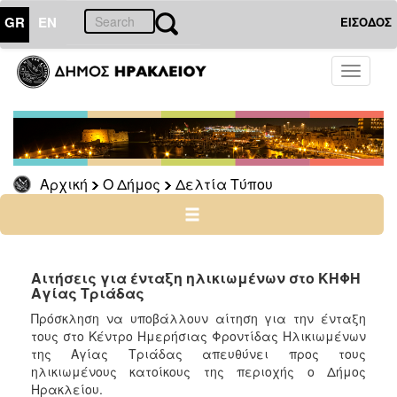
GR
EN
ΕΙΣΟΔΟΣ
Ο
Toggle
ΔΗΜΟΣ
navigati
Δελτία
Τύπου
Αρχείο
Αρχική
Ο Δήμος
Δελτία Τύπου
Ο
ΤΟΠΟΣ
ΜΑΣ
Αιτήσεις για ένταξη ηλικιωμένων στο ΚΗΦΗ
Αγίας Τριάδας
ΠΟΛΙΤΙΣΜΟΣ
Πρόσκληση να υποβάλλουν αίτηση για την ένταξη
τους στο Κέντρο Ημερήσιας Φροντίδας Ηλικιωμένων
της Αγίας Τριάδας απευθύνει προς τους
ΑΝΘΕΚΤΙΚΗ
ΠΟΛΗ
ηλικιωμένους κατοίκους της περιοχής ο Δήμος
Ηρακλείου.