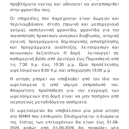
προβλήματα υγείας και αδυνατεί να ανταποκριθεί
στην φροντίδα τους.
Οι υπηρεσίες που παρέχονται είναι δωρεάν και
περιλαμβάνουν, σίτιση (πρωινό και μεσημεριανό
γεύμα), νοσηλευτική φροντίδα, φροντίδα για την
ικανοποίηση πρακτικών αναγκών διαβίωσης, ατομική
υγιεινή, προγράμματα δημιουργικής απασχόλησης
και προγράμματα ανάπτυξης λειτουργικών και
κοινωνικών δεξιοτήτων. Η δομή λειτουργεί σε
καθημερινή βάση από Δευτέρα έως Παρασκευή από
τις 7:30 π.μ. έως 15:30 μ.μ. Ώρα προσέλευσης
ωφελουμένων 8:00 π.μ. και αποχώρηση 15:00 μ.μ.
Η αίτηση μπορεί να υποβληθεί από τον ίδιο τον
ωφελούμενο ή από νόμιμο εκπρόσωπό του.
Απαραίτητη προϋπόθεση για την εγγραφή των
ωφελούμενων στη δομή είναι να μην πάσχουν από
αερογενώς μεταδιδόμενα νοσήματα.
Οι ωφελούμενοι θα υποβάλλουν μία μόνο αίτηση
στο ΚΗΦΗ που επιθυμούν. Επισημαίνεται η διάρκεια
της λίστας των επιλαχόντων θα είναι έως 31-08-
2026 καθώς από 01-09-2026 θα προκύψει νέα