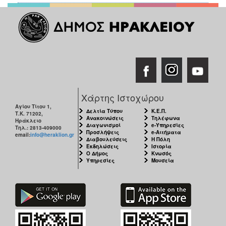
Χάρτης Ιστοχώρου
Αγίου Τίτου 1,
Δελτία Τύπου
Κ.Ε.Π.
Τ.Κ. 71202,
Ανακοινώσεις
Τηλέφωνα
Ηράκλειο
Διαγωνισμοί
e-Υπηρεσίες
Τηλ.: 2813-409000
Προσλήψεις
e-Αιτήματα
email:
info@heraklion.gr
Διαβουλεύσεις
Η Πόλη
Εκδηλώσεις
Ιστορία
Ο Δήμος
Κνωσός
Υπηρεσίες
Μουσεία