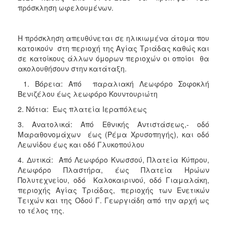
πρόσκληση ωφελουμένων.
Η πρόσκληση απευθύνεται σε ηλικιωμένα άτομα που
κατοικούν στη περιοχή της Αγίας Τριάδας καθώς και
σε κατοίκους άλλων όμορων περιοχών οι οποίοι θα
ακολουθήσουν στην κατάταξη.
1. Βόρεια: Από παραλιακή Λεωφόρο Σοφοκλή
Βενιζέλου έως λεωφόρο Κουντουριώτη
2. Νότια: Έως πλατεία Ιεραπόλεως
3. Ανατολικά: Από Εθνικής Αντιστάσεως,- οδό
Μαραθονομάχων έως (Ρέμα Χρυσοπηγής), και οδό
Λεωνίδου έως και οδό Γλυκοπούλου
4. Δυτικά: Από Λεωφόρο Κνωσσού, Πλατεία Κύπρου,
Λεωφόρο Πλαστήρα, έως Πλατεία Ηρώων
Πολυτεχνείου, οδό Καλοκαιρινού, οδό Γιαμαλάκη,
περιοχής Αγίας Τριάδας, περιοχής των Ενετικών
Τειχών και της Οδού Γ. Γεωργιάδη από την αρχή ως
το τέλος της.