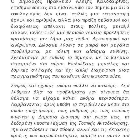
Ο Δήμαρχος Ηρακλείου Αλέξης Καλοκαιρινός,
επισημαίνοντας στο εισαγωγικό του σημείωμα ότι ο
απολογισμός δεν είναι απλώς μια καταγραφή
έργων και αριθμών, αλλά μια πράξη σεβασμού και
διαφάνειας απέναντι στους πολίτες, μεταξύ
άλλων, τονίζει:
«Σε μια περίοδο γεμάτη προκλήσεις
κρατήσαμε τον Δήμο μας όρθιο. Λειτουργικό και
ανθρώπινο. Δώσαμε λύσεις σε μικρά και μεγάλα
προβλήματα, με τόλμη και αίσθημα ευθύνης.
Σχεδιάσαμε με ευθύνη το σήμερα, με το βλέμμα
στραμμένο στο αύριο. Επιδιώξαμε μεγάλες και
δομικές αλλαγές και όχι απλή διαχείριση μιας
πραγματικότητας που κανέναν δεν ικανοποιούσε.
Σαφώς και έχουμε ακόμα πολλά να κάνουμε. Δεν
λύθηκαν όλα τα προβλήματα και σίγουρα θα
θέλαμε να είχαμε κάνει ακόμα περισσότερα.
Λαμβάνοντας όμως υπόψη το περιβάλλον μέσα στο
οποίο επιχειρούμε, τους ρυθμούς με τους οποίους
κινείται η Δημόσια Διοίκηση στη χώρα μας, τη
δεδομένη υποστελέχωση της Τοπικής Αυτοδιοίκησης,
την ανεπάρκεια των πόρων, αλλά και τις έκτακτες
κρίσεις που παρουσιάστηκαν, νομίζω ότι αυτόν τον