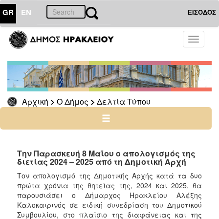
GR
EN
ΕΙΣΟΔΟΣ
Ο
Toggle
ΔΗΜΟΣ
navigati
Δελτία
Τύπου
Αρχείο
Αρχική
Ο Δήμος
Δελτία Τύπου
Ο
ΤΟΠΟΣ
ΜΑΣ
Την Παρασκευή 8 Μαΐου ο απολογισμός της
διετίας 2024 – 2025 από τη Δημοτική Αρχή
ΠΟΛΙΤΙΣΜΟΣ
Tον απολογισμό της Δημοτικής Αρχής κατά τα δυο
πρώτα χρόνια της θητείας της, 2024 και 2025, θα
παρουσιάσει ο Δήμαρχος Ηρακλείου Αλέξης
ΑΝΘΕΚΤΙΚΗ
ΠΟΛΗ
Καλοκαιρινός σε ειδική συνεδρίαση του Δημοτικού
Συμβουλίου, στο πλαίσιο της διαφάνειας και της