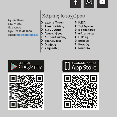
Χάρτης Ιστοχώρου
Αγίου Τίτου 1,
Δελτία Τύπου
Κ.Ε.Π.
Τ.Κ. 71202,
Ανακοινώσεις
Τηλέφωνα
Ηράκλειο
Διαγωνισμοί
e-Υπηρεσίες
Τηλ.: 2813-409000
Προσλήψεις
e-Αιτήματα
email:
info@heraklion.gr
Διαβουλεύσεις
Η Πόλη
Εκδηλώσεις
Ιστορία
Ο Δήμος
Κνωσός
Υπηρεσίες
Μουσεία