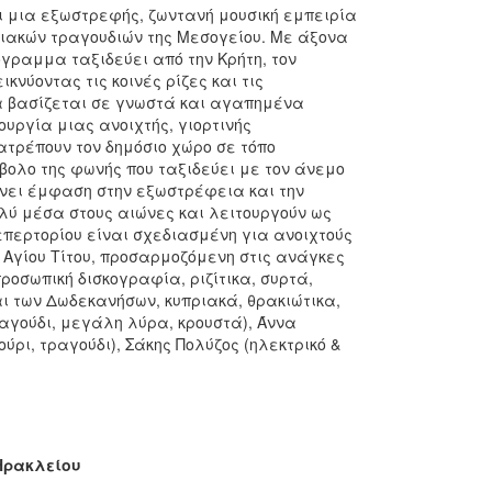
ι μια εξωστρεφής, ζωντανή μουσική εμπειρία
σιακών τραγουδιών της Μεσογείου. Με άξονα
όγραμμα ταξιδεύει από την Κρήτη, τον
κνύοντας τις κοινές ρίζες και τις
ία βασίζεται σε γνωστά και αγαπημένα
ουργία μιας ανοιχτής, γιορτινής
ατρέπουν τον δημόσιο χώρο σε τόπο
ολο της φωνής που ταξιδεύει με τον άνεμο
ίνει έμφαση στην εξωστρέφεια και την
ύ μέσα στους αιώνες και λειτουργούν ως
επερτορίου είναι σχεδιασμένη για ανοιχτούς
α Αγίου Τίτου, προσαρμοζόμενη στις ανάγκες
οσωπική δισκογραφία, ριζίτικα, συρτά,
αι των Δωδεκανήσων, κυπριακά, θρακιώτικα,
τραγούδι, μεγάλη λύρα, κρουστά), Άννα
ρι, τραγούδι), Σάκης Πολύζος (ηλεκτρικό &
Ηρακλείου