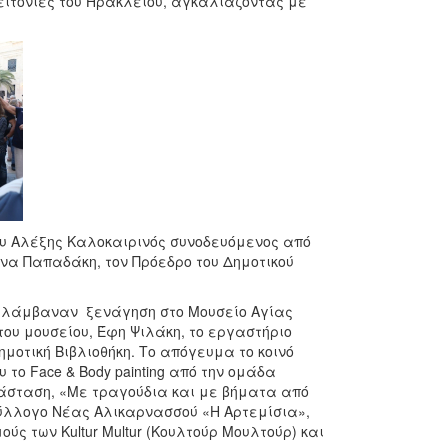
γειτονιές του Ηρακλείου, αγκαλιάζοντας με
ου Αλέξης Καλοκαιρινός συνοδευόμενος από
ένα Παπαδάκη, τον Πρόεδρο του Δημοτικού
εριλάμβαναν ξενάγηση στο Μουσείο Αγίας
του μουσείου, Έφη Ψιλάκη, το εργαστήριο
ημοτική Βιβλιοθήκη. Το απόγευμα το κοινό
 το Face & Body painting από την ομάδα
άσταση, «Με τραγούδια και με βήματα από
 σύλλογο Νέας Αλικαρνασσού «Η Αρτεμίσια»,
ύς των Kultur Multur (Κουλτούρ Μουλτούρ) και