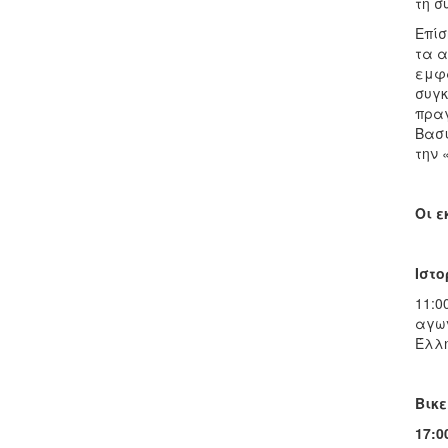
τη σ
Επίσ
τα α
εμφα
συγκ
πραγ
Βασι
την 
Οι ε
Ιστο
11:0
αγων
Έλλη
Βικε
17:0