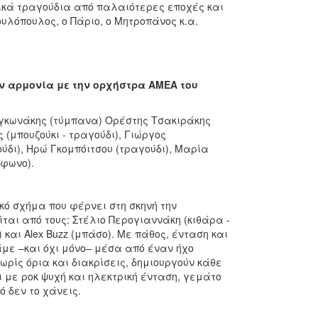
ικά τραγούδια από παλαιότερες εποχές και
λόπουλος, ο Πάριο, ο Μητροπάνος κ.α.
ην αρμονία με την ορχήστρα ΑΜΕΑ του
Δαγκωνάκης (τύμπανα) Ορέστης Τσακιράκης
(μπουζούκι - τραγούδι), Γιώργος
ύδι), Ηρώ Γκομπόιτσου (τραγούδι), Μαρία
φωνο).
κό σχήμα που φέρνει στη σκηνή την
ται από τους: Στέλιο Περογιαννάκη (κιθάρα -
 και Alex Buzz (μπάσο). Με πάθος, ένταση και
με –και όχι μόνο– μέσα από έναν ήχο
ρίς όρια και διακρίσεις, δημιουργούν κάθε
 με ροκ ψυχή και ηλεκτρική ένταση, γεμάτο
ό δεν το χάνεις.