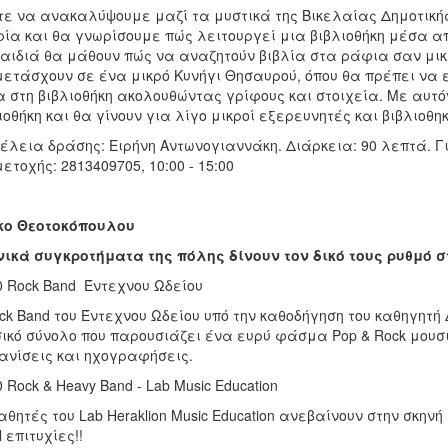
ε να ανακαλύψουμε μαζί τα μυστικά της Βικελαίας Δημοτικής
ρία και θα γνωρίσουμε πώς λειτουργεί μια βιβλιοθήκη μέσα α
αιδιά θα μάθουν πώς να αναζητούν βιβλία στα ράφια σαν μικρ
ετάσχουν σε ένα μικρό Κυνήγι Θησαυρού, όπου θα πρέπει να ε
 στη βιβλιοθήκη ακολουθώντας γρίφους και στοιχεία. Με αυτό
ιοθήκη και θα γίνουν για λίγο μικροί εξερευνητές και βιβλιοθη
έλεια δράσης: Ειρήνη Αντωνογιαννάκη. Διάρκεια: 90 λεπτά. Γ
ετοχής: 2813409705, 10:00 - 15:00
κο Θεοτοκόπουλου
ικά συγκροτήματα της πόλης δίνουν τον δικό τους ρυθμό 
0 Rock Band Έντεχνου Ωδείου
ck Band του Έντεχνου Ωδείου υπό την καθοδήγηση του καθηγητ
ικό σύνολο που παρουσιάζει ένα ευρύ φάσμα Pop & Rock μουσι
νίσεις και ηχογραφήσεις.
0 Rock & Heavy Band - Lab Music Education
αθητές του Lab Heraklion Music Education ανεβαίνουν στην σκηνή 
l επιτυχίες!!