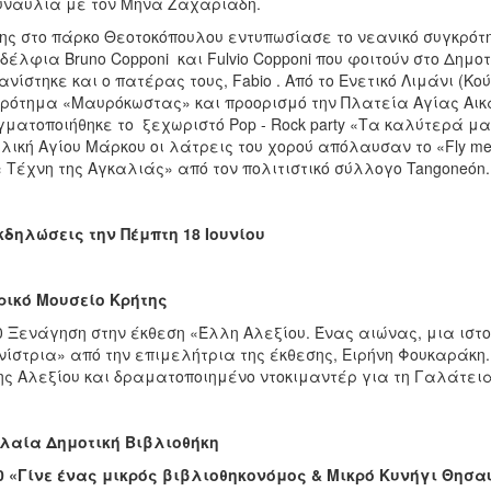
υναυλία με τον Μηνά Ζαχαριάδη.
ης στο πάρκο Θεοτοκόπουλου εντυπωσίασε το νεανικό συγκρό
δέλφια Bruno Copponi και Fulvio Copponi που φοιτούν στο Δημο
νίστηκε και ο πατέρας τους, Fabio . Από το Ενετικό Λιμάνι (Κο
ρότημα «Μαυρόκωστας» και προορισμό την Πλατεία Αγίας Αικα
ματοποιήθηκε το ξεχωριστό Pop - Rock party «Τα καλύτερά μα
λική Αγίου Μάρκου οι λάτρεις του χορού απόλαυσαν το «Fly me 
« Τέχνη της Αγκαλιάς» από τον πολιτιστικό σύλλογο Tangoneón. 
κδηλώσεις την Πέμπτη 18 Ιουνίου
ρικό Μουσείο Κρήτης
0 Ξενάγηση στην έκθεση «Έλλη Αλεξίου. Ένας αιώνας, μια ιστ
ίστρια» από την επιμελήτρια της έκθεσης, Ειρήνη Φουκαράκη
ς Αλεξίου και δραματοποιημένο ντοκιμαντέρ για τη Γαλάτεια
λαία Δημοτική Βιβλιοθήκη
0 «Γίνε ένας μικρός βιβλιοθηκονόμος & Μικρό Κυνήγι Θησα