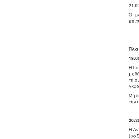
21:0
Οι μ
επιτ
Πλα
19:0
Η Γι
μεθό
τη σ
γκρο
Μη δ
την 
20:3
Η Άν
(σαξ