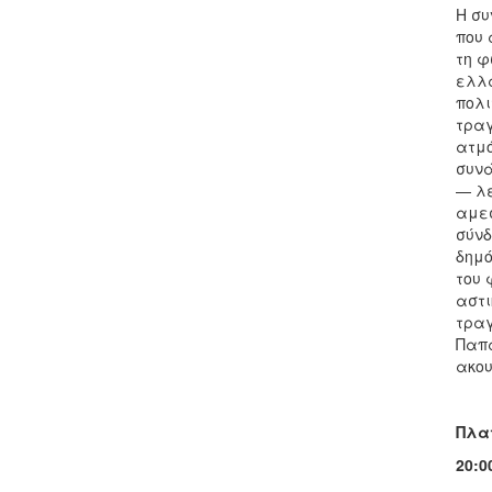
Η συ
που 
τη φ
ελλα
πολι
τραγ
ατμό
συνά
— λε
αμεσ
σύνδ
δημό
του 
αστι
τραγ
Παπα
ακου
Πλα
20:0