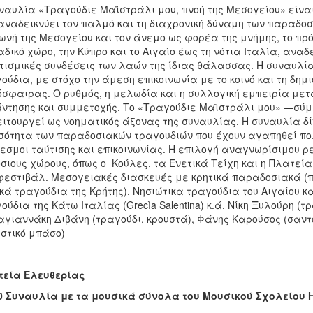
ναυλία «Τραγούδιε Μαϊστράλι μου, πνοή της Μεσογείου» είνα
αναδεικνύει τον παλμό και τη διαχρονική δύναμη των παραδο
ωνή της Μεσογείου και τον άνεμο ως φορέα της μνήμης, το πρ
δικό χώρο, την Κύπρο και το Αιγαίο έως τη νότια Ιταλία, αναδει
τισμικές συνδέσεις των λαών της ίδιας θάλασσας. Η συναυλ
ούδια, με στόχο την άμεση επικοινωνία με το κοινό και τη δημι
σφαιρας. Ο ρυθμός, η μελωδία και η συλλογική εμπειρία μετ
ντησης και συμμετοχής. Το «Τραγούδιε Μαϊστράλι μου» —σύμβ
ιτουργεί ως νοηματικός άξονας της συναυλίας. Η συναυλία δ
ότητα των παραδοσιακών τραγουδιών που έχουν αγαπηθεί πολ
εσμοι ταύτισης και επικοινωνίας. Η επιλογή αναγνωρίσιμου ρ
σιους χώρους, όπως ο Κούλες, τα Ενετικά Τείχη και η Πλατεί
φεστιβάλ. Μεσογειακές διασκευές με κρητικά παραδοσιακά (πρ
κά τραγούδια της Κρήτης). Νησιώτικα τραγούδια του Αιγαίου κ
ούδια της Κάτω Ιταλίας (Grecìa Salentina) κ.ά. Νίκη Ξυλούρη (
γιαννάκη Διβάνη (τραγούδι, κρουστά), Φάνης Καρούσος (σαντού
στικό μπάσο)
τεία Ελευθερίας
0 Συναυλία με τα μουσικά σύνολα του Μουσικού Σχολείου 