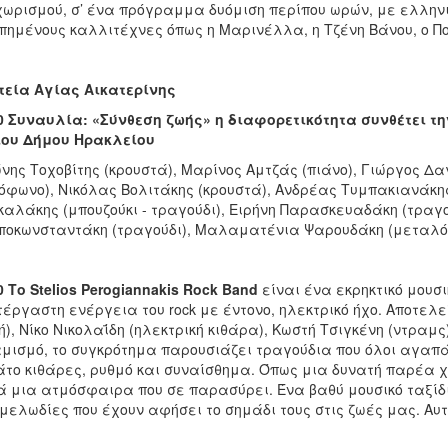
χωρισμού, σ’ ένα πρόγραμμα δυόμιση περίπου ωρών, με ελλην
ημένους καλλιτέχνες όπως η Μαρινέλλα, η Τζένη Βάνου, ο Που
εία Αγίας Αικατερίνης
0 Συναυλία: «Σύνθεση ζωής» η διαφορετικότητα συνθέτει τ
ίου Δήμου Ηρακλείου
νης Τοχοβίτης (κρουστά), Μαρίνος Αμτζάς (πιάνο), Γιώργος 
όφωνο), Νικόλας Βολιτάκης (κρουστά), Ανδρέας Τυμπακιανάκης 
αλάκης (μπουζούκι - τραγούδι), Ειρήνη Παρασκευαδάκη (τραγο
οκωνσταντάκη (τραγούδι), Μαλαματένια Ψαρουδάκη (μεταλό
0 Το Stelios Perogiannakis Rock Band
είναι ένα εκρηκτικό μουσι
έργαστη ενέργεια του rock με έντονο, ηλεκτρικό ήχο. Αποτελεί
), Νίκο Νικολαΐδη (ηλεκτρική κιθάρα), Κωστή Τσιγκένη (ντραμς)
μισμό, το συγκρότημα παρουσιάζει τραγούδια που όλοι αγαπά
το κιθάρες, ρυθμό και συναίσθημα. Όπως μια δυνατή παρέα χω
 μια ατμόσφαιρα που σε παρασύρει. Ένα βαθύ μουσικό ταξίδι
μελωδίες που έχουν αφήσει το σημάδι τους στις ζωές μας. Αυτ