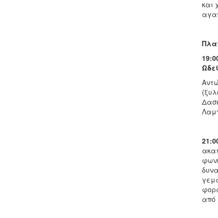
και 
αγαπ
Πλατ
19:0
Ωδε
Αντώ
(ξυλ
Δασκ
Λαμπ
21:0
ακατ
φωνή
δυνα
γεμά
φορά
από 