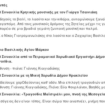
μπές
0 Συναυλία Κρητικής μουσικής με τον Γιώργο Τσαντάκη
δηγούς το βιολί, το λαούτο και την κιθάρα, ανταμώνουμε ξαν
αγαπάμε. Από τους μουσικούς δρόμους της Σητείας μέχρι τις γ
παρέα σε μια βραδιά γεμάτη ζωντανή μουσική και παλμό.
 ο Νίκος Γιατρομανωλάκης στο λαούτο και ο Ζαχαρίας Βασιλά
ιο Βασιλικής Αγίου Μάρκου
0 Συναυλία από το Πειραματικό Χορωδιακό Εργαστήρι Δήμ
γούδια.
θυνση - πιάνο: Γιάννης Κιαγιαδάκης
0 Συναυλία με τη Μικτή Χορωδία Δήμου Ηρακλείου
δεύουμε χορΟδεύοντας καθ' οδόν. Μια επιλογή τραγουδιών απ
θυνση: Γιάννης Κιαγιαδάκης, Πιάνο: Εύα Φουρλάνου, Βοηθός 
0 Συναυλία: «Τραγούδιε Μαϊστράλι μου, πνοή της Μεσογεί
σόγειος δεν είναι τόπος. Είναι σώμα που αναπνέει, μνήμη πο