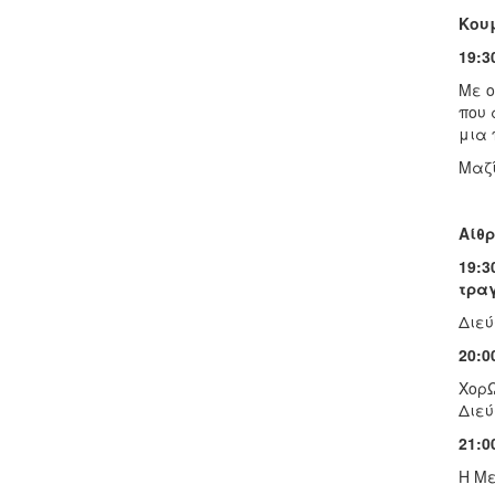
Κου
19:3
Με ο
που 
μια 
Μαζί
Αίθρ
19:3
τρα
Διεύ
20:0
ΧορΩ
Διεύ
21:0
Η Με