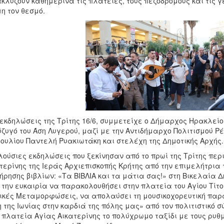
κλύζουν καθημερινά τις πλατείες, τους πεζοδρόμους και τις 
η τον θεσμό.
 εκδηλώσεις της Τρίτης 16/6, συμμετείχε ο Δήμαρχος Ηρακλεί
ύζυγό του Άση Λυγερού, μαζί με την Αντιδήμαρχο Πολιτισμού Ρ
ουλίου Παντελή Ρυακιωτάκη και στελέχη της Δημοτικής Αρχής.
λούσιες εκδηλώσεις που ξεκίνησαν από το πρωί της Τρίτης π
τερίνης της Ιεράς Αρχιεπισκοπής Κρήτης από την επιμελήτρια 
ήρησης βιβλίων: «Τα ΒΙΒΛΙΑ και τα μάτια σας!» στη Βικελαία Δ
 την ευκαιρία να παρακολουθήσει στην πλατεία του Αγίου Τίτου
κές Μεταμορφώσεις, να απολαύσει τη μουσικοχορευτική παρ
η της Ιωνίας στην καρδιά της πόλης μας» από τον πολιτιστικό
 πλατεία Αγίας Αικατερίνης το πολύχρωμο ταξίδι με τους ρυθμο