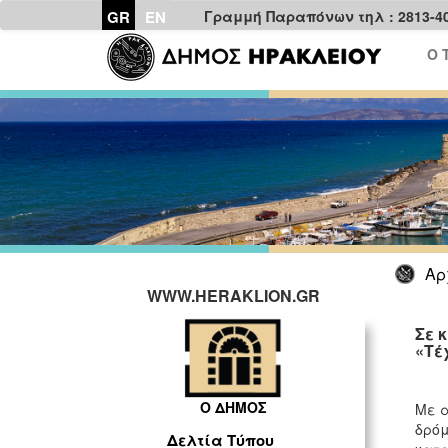
GR
EN
Γραμμή Παραπόνων τηλ : 2813-4
Ο 
Αρ
WWW.HERAKLION.GR
Σε 
«Τέ
Τ
Ο ΔΗΜΟΣ
Με α
δρόμ
Δελτία Τύπου