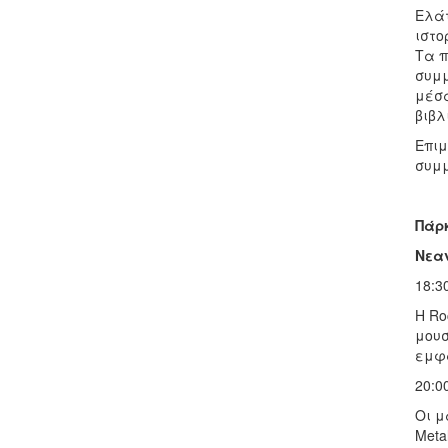
Ελάτ
ιστο
Τα π
συμμ
μέσα
βιβλ
Επιμ
συμμ
Πάρ
Νεαν
18:3
Η Ro
μουσ
εμφα
20:0
Οι μ
Meta