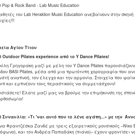
0 Pop & Rock Band - Lab Music Education
αθητές του Lab Heraklion Music Education ανεβαίνουν στην σκηνή 
υχίες!!!
τεία
Αγίου
Τίτου
0 Outdoor Pilates experience
από
το
Y Dance Pilates!
ούλη Γρηγοράκη μαζί με μέλη του Y Dance Pilates παρουσιάζουν 
δου BASI Pilates, μέσα από μια πρωτότυπη χορογραφία που αναδ
ωστή αναπνοή, τον έλεγχο και την αρμονία. Στοιχεία που φαίν
υπ και εμπνέουν τους περαστικούς να συμμετάσχουν!
ιστάσετε! Ελάτε μαζί μας να βρούμε την επιμήκυνση της σπονδ
ορθοσωμία!
0 Συναυλία: «Τι 'ναι αυτό που το λένε αγάπη...» με την Ά
να Φραντζέσκα Ζανδέ με τρεις εξαιρετικούς μουσικούς –Νίκο
όφωνο), και τον Ανδρέα Παπαδάκη (πιάνο)– έχουν φροντίσει 