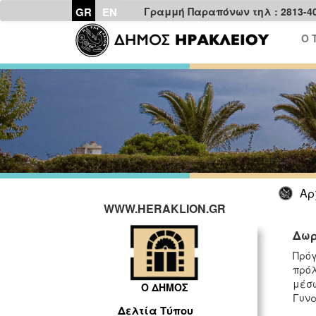
GR
EN
Γραμμή Παραπόνων τηλ : 2813-4
Ο 
Αρ
WWW.HERAKLION.GR
Δωρ
Πρόγ
πρόλ
μέσ
Ο ΔΗΜΟΣ
Γυνα
Δελτία Τύπου