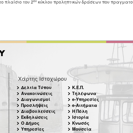
ου
το πλαίσιο του 2
κύκλου προληπτικών δράσεων που πραγματοπ
Χάρτης Ιστοχώρου
Δελτία Τύπου
Κ.Ε.Π.
Ανακοινώσεις
Τηλέφωνα
Διαγωνισμοί
e-Υπηρεσίες
Προσλήψεις
e-Αιτήματα
Διαβουλεύσεις
Η Πόλη
Εκδηλώσεις
Ιστορία
Ο Δήμος
Κνωσός
Υπηρεσίες
Μουσεία