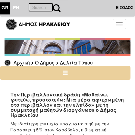
GR
EN
ΕΙΣΟΔΟΣ
Ο
Toggle
ΔΗΜΟΣ
navigati
Δελτία
Τύπου
Αρχείο
Αρχική
Ο Δήμος
Δελτία Τύπου
Ο
ΤΟΠΟΣ
ΜΑΣ
Την Περιβαλλοντική δράση «Μαθαίνω,
φυτεύω, προστατεύω: Μια μέρα αφιερωμένη
στο περιβάλλον και την ελπίδα» με τη
ΠΟΛΙΤΙΣΜΟΣ
συμμετοχή μαθητών διοργάνωσε ο Δήμος
Ηρακλείου
ΑΝΘΕΚΤΙΚΗ
Με ιδιαίτερη επιτυχία πραγματοποιήθηκε την
ΠΟΛΗ
Παρασκευή 5/6, στον Καράβολα, η βιωματική