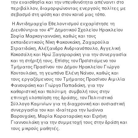
την ευαισθησία και την υπευθυνότητα απέναντι στο
περιβάλλον, διαμορφώνοντας ενεργούς πολίτες με
σεβασμό στη φύση και στον κοινό μας τόπο.
Η Αντιδημαρχία Εθελοντισμού ευχαρίστησε τη
ου
Διευθύντρια του 4
Δημοτικού Σχολείου Ηρακλείου
Σοφία Μαρκογιαννάκη, καθώς και τους
εκπαιδευτικούς Νίκη Φακουκάκη, Ζαχαρούλα
Στρατιδάκη, Αλέξανδρο Ανδριανόπουλο, Αγγελική
Κοκοσάλη και Ηρώ Ξαγοραράκη για την συνεργασία
και τη στήριξή τους. Επίσης τον Προϊστάμενο του
Τμήματος Πρασίνου του Δήμου Ηρακλείου Γιώργο
Κουτουλάκη, τη γεωπόνο Ελένη Νάνου, καθώς και
τους εργαζόμενους του Τμήματος Πρασίνου Αιμιλία
Φανουράκη και Γιώργο Παπαδάκη, για την
καθοριστική και πολύτιμη συμβολή τους στην
επιτυχή υλοποίηση της δράσης, τον Πολιτιστικό
Σύλλογο Καμινίων για τη διαχρονική και ουσιαστική
συνεργασία του και ιδιαίτερα την Ιωάννα
Βαρουχάκη, Μαρία Καραταράκη και Ειρήνη
Γιαννουλάκη για την συμμετοχή τους στην δράση και
τους μικρούς μαθητές.