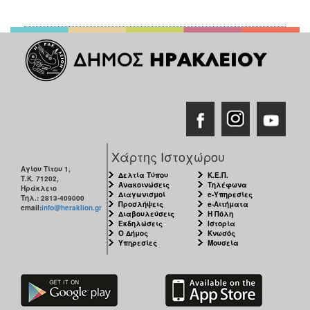
Χάρτης Ιστοχώρου
Αγίου Τίτου 1,
Δελτία Τύπου
Κ.Ε.Π.
Τ.Κ. 71202,
Ανακοινώσεις
Τηλέφωνα
Ηράκλειο
Διαγωνισμοί
e-Υπηρεσίες
Τηλ.: 2813-409000
Προσλήψεις
e-Αιτήματα
email:
info@heraklion.gr
Διαβουλεύσεις
Η Πόλη
Εκδηλώσεις
Ιστορία
Ο Δήμος
Κνωσός
Υπηρεσίες
Μουσεία