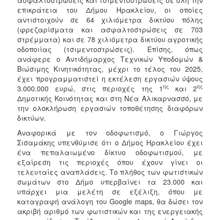
επικράτεια του Δήμου Ηρακλείου, οι οποίες
αντιστοιχούν σε 64 χιλιόμετρα δικτύου πόλης
(φρεζαρίσματα και ασφαλτοστρώσεις σε 703
στρέμματα) και σε 78 χιλιόμετρα δικτύου αγροτικής
οδοποιίας (τσιμεντοστρώσεις). Επίσης, όπως
ανάφερε ο Αντιδήμαρχος Τεχνικών Υποδομών &
Βιώσιμης Κινητικότητας, μέχρι το τέλος του 2025,
έχει προγραμματιστεί η εκτέλεση εργασιών ύψους
ης
ης
3.000.000 ευρώ, στις περιοχές της 1
και 2
Δημοτικής Κοινότητας και στη Νέα Αλικαρνασσό, με
την ολοκλήρωση εργασιών τοποθέτησης διαφόρων
δικτύων.
Αναφορικά με τον οδοφωτισμό, ο Γιώργος
Σισαμάκης υπενθύμισε ότι ο Δήμος Ηρακλείου έχει
ένα πεπαλαιωμένο δίκτυο οδοφωτισμού, με
εξαίρεση τις περιοχές όπου έχουν γίνει οι
τελευταίες αναπλάσεις. Το πλήθος των φωτιστικών
σωμάτων στο Δήμο υπερβαίνει τα 23.000 και
υπάρχει μια μελέτη σε εξέλιξη, όπου με
καταγραφή ανάλογη του Google maps, θα δώσει τον
ακριβή αριθμό των φωτιστικών και της ενεργειακής