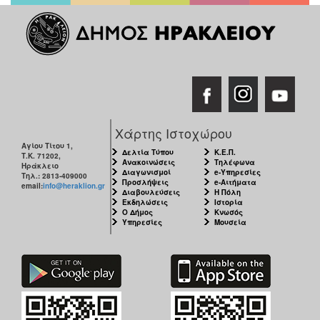
Χάρτης Ιστοχώρου
Αγίου Τίτου 1,
Δελτία Τύπου
Κ.Ε.Π.
Τ.Κ. 71202,
Ανακοινώσεις
Τηλέφωνα
Ηράκλειο
Διαγωνισμοί
e-Υπηρεσίες
Τηλ.: 2813-409000
Προσλήψεις
e-Αιτήματα
email:
info@heraklion.gr
Διαβουλεύσεις
Η Πόλη
Εκδηλώσεις
Ιστορία
Ο Δήμος
Κνωσός
Υπηρεσίες
Μουσεία