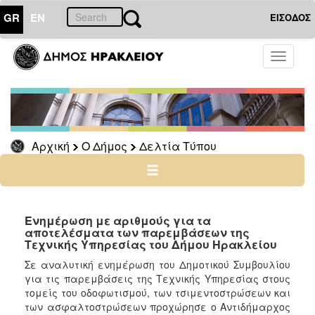
GR
EN
ΕΙΣΟΔΟΣ
Ο
Toggle
ΔΗΜΟΣ
navigati
Δελτία
Τύπου
Αρχείο
Αρχική
Ο Δήμος
Δελτία Τύπου
Ο
ΤΟΠΟΣ
ΜΑΣ
Ενημέρωση με αριθμούς για τα
αποτελέσματα των παρεμβάσεων της
Τεχνικής Υπηρεσίας του Δήμου Ηρακλείου
ΠΟΛΙΤΙΣΜΟΣ
Σε αναλυτική ενημέρωση του Δημοτικού Συμβουλίου
για τις παρεμβάσεις της Τεχνικής Υπηρεσίας στους
ΑΝΘΕΚΤΙΚΗ
ΠΟΛΗ
τομείς του οδοφωτισμού, των τσιμεντοστρώσεων και
των ασφαλτοστρώσεων προχώρησε ο Αντιδήμαρχος