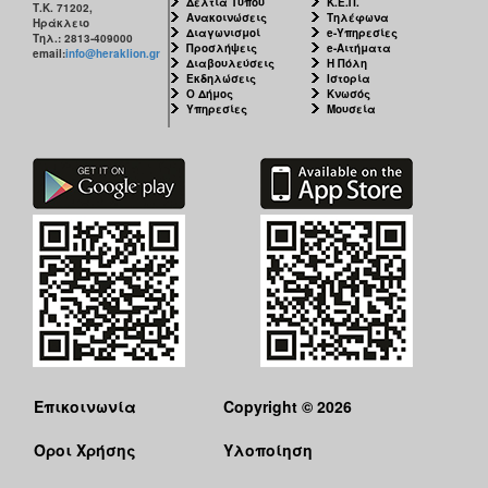
Δελτία Τύπου
Κ.Ε.Π.
Τ.Κ. 71202,
Ανακοινώσεις
Τηλέφωνα
Ηράκλειο
Διαγωνισμοί
e-Υπηρεσίες
Τηλ.: 2813-409000
Προσλήψεις
e-Αιτήματα
email:
info@heraklion.gr
Διαβουλεύσεις
Η Πόλη
Εκδηλώσεις
Ιστορία
Ο Δήμος
Κνωσός
Υπηρεσίες
Μουσεία
Επικοινωνία
Copyright © 2026
Όροι Χρήσης
Υλοποίηση