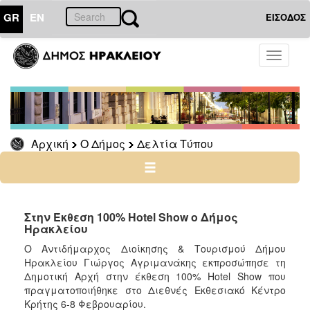
GR
EN
ΕΙΣΟΔΟΣ
Ο
Toggle
ΔΗΜΟΣ
navigati
Δελτία
Τύπου
Αρχείο
Αρχική
Ο Δήμος
Δελτία Τύπου
Ο
ΤΟΠΟΣ
ΜΑΣ
Στην Έκθεση 100% Hotel Show ο Δήμος
Ηρακλείου
ΠΟΛΙΤΙΣΜΟΣ
Ο Αντιδήμαρχος Διοίκησης & Τουρισμού Δήμου
Ηρακλείου Γιώργος Αγριμανάκης εκπροσώπησε τη
Δημοτική Αρχή στην έκθεση 100% Hotel Show που
ΑΝΘΕΚΤΙΚΗ
ΠΟΛΗ
πραγματοποιήθηκε στο Διεθνές Εκθεσιακό Κέντρο
Κρήτης 6-8 Φεβρουαρίου.