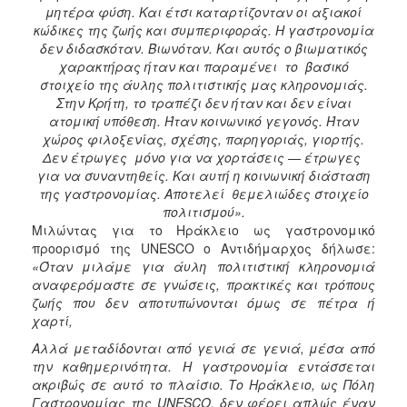
μητέρα φύση. Και έτσι καταρτίζονταν οι αξιακοί
κώδικες της ζωής και συμπεριφοράς. Η γαστρονομία
δεν διδασκόταν. Βιωνόταν. Και αυτός ο βιωματικός
χαρακτήρας ήταν και παραμένει το βασικό
στοιχείο της άυλης πολιτιστικής μας κληρονομιάς.
Στην Κρήτη, το τραπέζι δεν ήταν και δεν είναι
ατομική υπόθεση. Ήταν κοινωνικό γεγονός. Ήταν
χώρος φιλοξενίας, σχέσης, παρηγοριάς, γιορτής.
Δεν έτρωγες μόνο για να χορτάσεις — έτρωγες
για να συναντηθείς. Και αυτή η κοινωνική διάσταση
της γαστρονομίας. Αποτελεί θεμελιώδες στοιχείο
πολιτισμού».
Μιλώντας για το Ηράκλειο ως γαστρονομικό
προορισμό της UNESCO ο Αντιδήμαρχος δήλωσε:
«Όταν μιλάμε για άυλη πολιτιστική κληρονομιά
αναφερόμαστε σε γνώσεις, πρακτικές και τρόπους
ζωής που δεν αποτυπώνονται όμως σε πέτρα ή
χαρτί,
Αλλά μεταδίδονται από γενιά σε γενιά, μέσα από
την καθημερινότητα. Η γαστρονομία εντάσσεται
ακριβώς σε αυτό το πλαίσιο. Το Ηράκλειο, ως Πόλη
Γαστρονομίας της UNESCO, δεν φέρει απλώς έναν