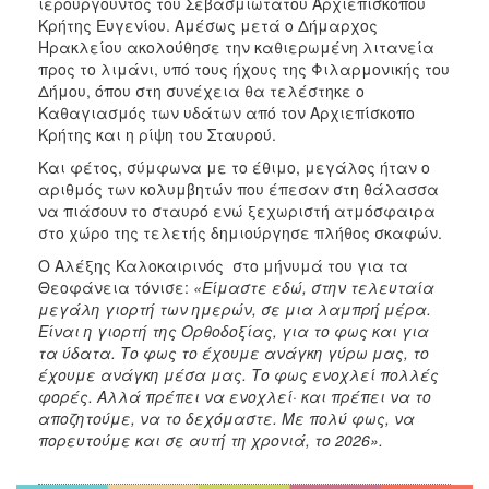
ιερουργούντος του Σεβασμιωτάτου Αρχιεπισκόπου
Κρήτης Ευγενίου. Αμέσως μετά ο Δήμαρχος
Ηρακλείου ακολούθησε την καθιερωμένη λιτανεία
προς το λιμάνι, υπό τους ήχους της Φιλαρμονικής του
Δήμου, όπου στη συνέχεια θα τελέστηκε ο
Καθαγιασμός των υδάτων από τον Αρχιεπίσκοπο
Κρήτης και η ρίψη του Σταυρού.
Και φέτος, σύμφωνα με το έθιμο, μεγάλος ήταν ο
αριθμός των κολυμβητών που έπεσαν στη θάλασσα
να πιάσουν το σταυρό ενώ ξεχωριστή ατμόσφαιρα
στο χώρο της τελετής δημιούργησε πλήθος σκαφών.
Ο Αλέξης Καλοκαιρινός στο μήνυμά του για τα
Θεοφάνεια τόνισε:
«
Είμαστε εδώ, στην τελευταία
μεγάλη γιορτή των ημερών, σε μια λαμπρή μέρα.
Είναι η γιορτή της Ορθοδοξίας, για το φως και για
τα ύδατα. Το φως το έχουμε ανάγκη γύρω μας, το
έχουμε ανάγκη μέσα μας. Το φως ενοχλεί πολλές
φορές. Αλλά πρέπει να ενοχλεί· και πρέπει να το
αποζητούμε, να το δεχόμαστε. Με πολύ φως, να
πορευτούμε και σε αυτή τη χρονιά, το 2026».