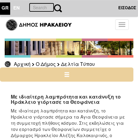
GR
EN
ΕΙΣΟΔΟΣ
Ο
Toggle
ΔΗΜΟΣ
navigati
Δελτία
Τύπου
Αρχείο
Αρχική
Ο Δήμος
Δελτία Τύπου
Ο
ΤΟΠΟΣ
ΜΑΣ
Με ιδιαίτερη λαμπρότητα και κατάνυξη το
Ηράκλειο γιόρτασε τα Θεοφάνεια
ΠΟΛΙΤΙΣΜΟΣ
Με ιδιαίτερη λαμπρότητα και κατάνυξη, το
Ηράκλειο γιόρτασε σήμερα τα Άγια Θεοφάνεια με
τη συμμετοχή πλήθους κόσμου. Στις εκδηλώσεις για
ΑΝΘΕΚΤΙΚΗ
ΠΟΛΗ
τον εορτασμό των Θεοφανείων συμμετείχε ο
Δήμαρχος Ηρακλείου Αλέξης Καλοκαιρινός, ο