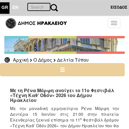
GR
EN
ΕΙΣΟΔΟΣ
Ο
Toggle
ΔΗΜΟΣ
navigati
Δελτία
Τύπου
Αρχείο
Αρχική
Ο Δήμος
Δελτία Τύπου
Ο
ΤΟΠΟΣ
ΜΑΣ
Με τη Ρένα Μόρφη ανοίγει το 11ο Φεστιβάλ
«Τέχνη Καθ’ Οδόν» 2026 του Δήμου
Ηρακλείου
ΠΟΛΙΤΙΣΜΟΣ
Με την μοναδική ερμηνεύτρια Ρένα Μόρφη την
Δευτέρα 15 Ιουνίου στις 21:00 στην πλατεία
ΑΝΘΕΚΤΙΚΗ
ο
ΠΟΛΗ
Ελευθερίας ξεκινά επίσημα το 11
Φεστιβάλ δρόμου
«Τέχνη Καθ’ Οδόν 2026» του Δήμου Ηρακλείου που θα