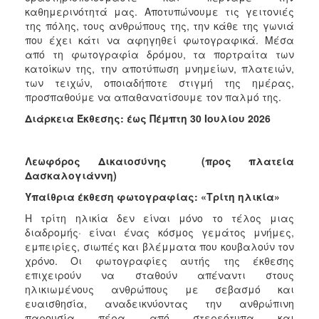
καθημερινότητά μας. Αποτυπώνουμε τις γειτονιές
της πόλης, τους ανθρώπους της, την κάθε της γωνιά
που έχει κάτι να αφηγηθεί φωτογραφικά. Μέσα
από τη φωτογραφία δρόμου, τα πορτραίτα των
κατοίκων της, την αποτύπωση μνημείων, πλατειών,
των τειχών, οποιαδήποτε στιγμή της ημέρας,
προσπαθούμε να απαθανατίσουμε τον παλμό της.
Διάρκεια Έκθεσης: έως Πέμπτη 30 Ιουλίου 2026
Λεωφόρος Δικαιοσύνης
(προς πλατεία
Δασκαλογιάννη)
Υπαίθρια έκθεση φωτογραφίας: «Τρίτη ηλικία»
Η τρίτη ηλικία δεν είναι μόνο το τέλος μιας
διαδρομής· είναι ένας κόσμος γεμάτος μνήμες,
εμπειρίες, σιωπές και βλέμματα που κουβαλούν τον
χρόνο. Οι φωτογραφίες αυτής της έκθεσης
επιχειρούν να σταθούν απέναντι στους
ηλικιωμένους ανθρώπους με σεβασμό και
ευαισθησία, αναδεικνύοντας την ανθρώπινη
παρουσία πέρα από στερεότυπα και