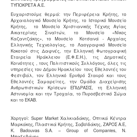
ΤΥΠΟΚΡΕΤΑ Α.Ε.
Ευχαριστούμε θερμά: την Περιφέρεια Κρήτης, το
Αρχαιολογικό Μουσείο Κρήτης, το Ιστορικό Μουσείο
Κρήτης, το Μουσείο Χριστιανικής Τέχνης Αγίας
Αικατερίνης Σιναϊτών, το Μουσείο «Νίκος
Καζαντζάκης», το Μουσείο Κοτσανά - Αρχαίας
Ελληνικής Τεχνολογίας, το Λαογραφικό Μουσείο
Κοκοτού στις Δαφνές, την Ελληνική Φωτογραφική
Εταιρεία Ηράκλειου (Ε.Φ.Ε.Η.), τις Δημοτικές
Κοινότητες , τους Πολιτιστικούς Συλλόγους, όλες τις
υπηρεσίες του Δήμου Ηρακλείου τους Εθελοντές του
Φεστιβάλ, τον Ελληνικό Ερυθρό Σταυρό και τους
Εθελοντές Σαμαρείτες, την Ομάδα Διαχείρισης
Ανθρωπιστικών Κρίσεων ΕΠΙΔΡΑΣΙΣ, τη Ελληνική
Αστυνομία και την Τροχαία, το Πυροσβεστικό Σώμα
και το ΕΚΑΒ.
Χορηγοί: Super Market Χαλκιαδάκης, Οπτικά Κέντρα
Μαρκάκης, Πλαστικά Κρήτης, Σαβοϊδάκης, ΖΑΡΟΣ Α.Ε,
K. Badouvas S.A. – Group of Companies, Ν.
Μπαξεβάνης