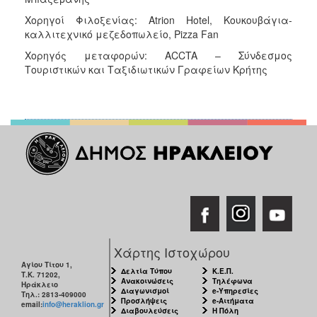
Χορηγοί Φιλοξενίας: Atrion Hotel, Κουκουβάγια-
καλλιτεχνικό μεζεδοπωλείο, Pizza Fan
Χορηγός μεταφορών: ACCTA – Σύνδεσμος
Τουριστικών και Ταξιδιωτικών Γραφείων Κρήτης
Χάρτης Ιστοχώρου
Αγίου Τίτου 1,
Δελτία Τύπου
Κ.Ε.Π.
Τ.Κ. 71202,
Ανακοινώσεις
Τηλέφωνα
Ηράκλειο
Διαγωνισμοί
e-Υπηρεσίες
Τηλ.: 2813-409000
Προσλήψεις
e-Αιτήματα
email:
info@heraklion.gr
Διαβουλεύσεις
Η Πόλη