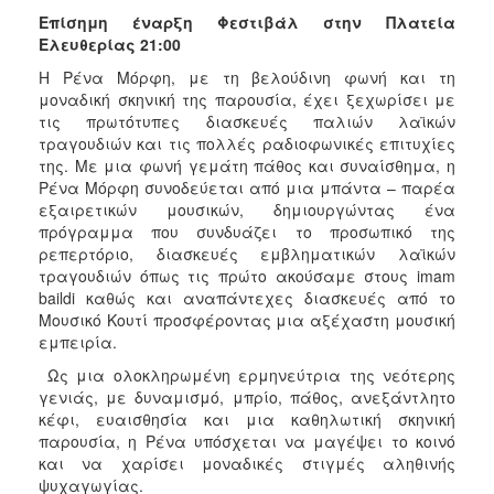
Επίσημη έναρξη Φεστιβάλ στην Πλατεία
Ελευθερίας 21:00
Η Ρένα Μόρφη, με τη βελούδινη φωνή και τη
μοναδική σκηνική της παρουσία, έχει ξεχωρίσει με
τις πρωτότυπες διασκευές παλιών λαϊκών
τραγουδιών και τις πολλές ραδιοφωνικές επιτυχίες
της. Με μια φωνή γεμάτη πάθος και συναίσθημα, η
Ρένα Μόρφη συνοδεύεται από μια μπάντα – παρέα
εξαιρετικών μουσικών, δημιουργώντας ένα
πρόγραμμα που συνδυάζει το προσωπικό της
ρεπερτόριο, διασκευές εμβληματικών λαϊκών
τραγουδιών όπως τις πρώτο ακούσαμε στους imam
baildi καθώς και αναπάντεχες διασκευές από το
Μουσικό Κουτί προσφέροντας μια αξέχαστη μουσική
εμπειρία.
Ως μια ολοκληρωμένη ερμηνεύτρια της νεότερης
γενιάς, με δυναμισμό, μπρίο, πάθος, ανεξάντλητο
κέφι, ευαισθησία και μια καθηλωτική σκηνική
παρουσία, η Ρένα υπόσχεται να μαγέψει το κοινό
και να χαρίσει μοναδικές στιγμές αληθινής
ψυχαγωγίας.