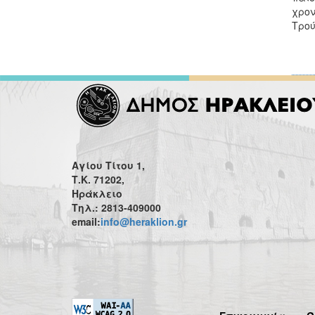
χρον
Τρού
Αγίου Τίτου 1,
Τ.Κ. 71202,
Ηράκλειο
Τηλ.: 2813-409000
email:
info@heraklion.gr