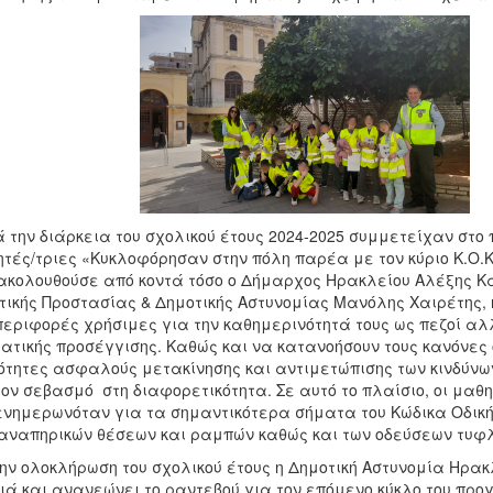
 την διάρκεια του σχολικού έτους 2024-2025 συμμετείχαν στο
τές/τριες «Κυκλοφόρησαν στην πόλη παρέα με τον κύριο Κ.Ο.Κ.
κολουθούσε από κοντά τόσο ο Δήμαρχος Ηρακλείου Αλέξης Κα
τικής Προστασίας & Δημοτικής Αστυνομίας Μανόλης Χαιρέτης, 
εριφορές χρήσιμες για την καθημερινότητά τους ως πεζοί αλλ
ατικής προσέγγισης. Καθώς και να κατανοήσουν τους κανόνε
ότητες ασφαλούς μετακίνησης και αντιμετώπισης των κινδύνων 
τον σεβασμό στη διαφορετικότητα. Σε αυτό το πλαίσιο, οι μαθ
ενημερωνόταν για τα σημαντικότερα σήματα του Κώδικα Οδικ
αναπηρικών θέσεων και ραμπών καθώς και των οδεύσεων τυφ
ην ολοκλήρωση του σχολικού έτους η Δημοτική Αστυνομία Ηρακ
ιά και ανανεώνει το ραντεβού για τον επόμενο κύκλο του προ