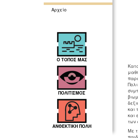
Αρχείο
Ο ΤΟΠΟΣ ΜΑΣ
Κατά
μαθη
παρα
Πολι
συμπ
ΠΟΛΙΤΙΣΜΟΣ
βιωμ
δεξι
και 
και 
των 
ΑΝΘΕΚΤΙΚΗ ΠΟΛΗ
Με τ
παιδ