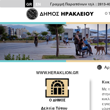
GR
EN
Γραμμή Παραπόνων τηλ : 2813-4
Ο 
Αρ
WWW.HERAKLION.GR
Κυκ
Με τ
στην
κυκλ
Ο ΔΗΜΟΣ
εγκε
Δελτία Τύπου
υλοπ