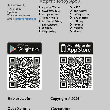
Χάρτης Ιστοχώρου
Αγίου Τίτου 1,
Δελτία Τύπου
Κ.Ε.Π.
Τ.Κ. 71202,
Ανακοινώσεις
Τηλέφωνα
Ηράκλειο
Διαγωνισμοί
e-Υπηρεσίες
Τηλ.: 2813-409000
Προσλήψεις
e-Αιτήματα
email:
info@heraklion.gr
Διαβουλεύσεις
Η Πόλη
Εκδηλώσεις
Ιστορία
Ο Δήμος
Κνωσός
Υπηρεσίες
Μουσεία
Επικοινωνία
Copyright © 2026
Όροι Χρήσης
Υλοποίηση