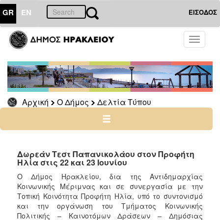
GR
EN
ΕΙΣΟΔΟΣ
Ο
Toggle
ΔΗΜΟΣ
navigati
Δελτία
Τύπου
Αρχείο
Αρχική
Ο Δήμος
Δελτία Τύπου
Ο
ΤΟΠΟΣ
ΜΑΣ
Δωρεάν Τεστ Παπανικολάου στον Προφήτη
Ηλία στις 22 και 23 Ιουνίου
ΠΟΛΙΤΙΣΜΟΣ
Ο Δήμος Ηρακλείου, δια της Αντιδημαρχίας
Κοινωνικής Μέριμνας και σε συνεργασία με την
Τοπική Κοινότητα Προφήτη Ηλία, υπό το συντονισμό
ΑΝΘΕΚΤΙΚΗ
ΠΟΛΗ
και την οργάνωση του Τμήματος Κοινωνικής
Πολιτικής – Καινοτόμων Δράσεων – Δημόσιας