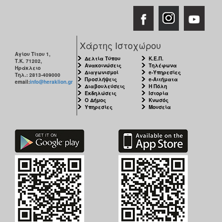
Χάρτης Ιστοχώρου
Αγίου Τίτου 1,
Δελτία Τύπου
Κ.Ε.Π.
Τ.Κ. 71202,
Ανακοινώσεις
Τηλέφωνα
Ηράκλειο
Διαγωνισμοί
e-Υπηρεσίες
Τηλ.: 2813-409000
Προσλήψεις
e-Αιτήματα
email:
info@heraklion.gr
Διαβουλεύσεις
Η Πόλη
Εκδηλώσεις
Ιστορία
Ο Δήμος
Κνωσός
Υπηρεσίες
Μουσεία