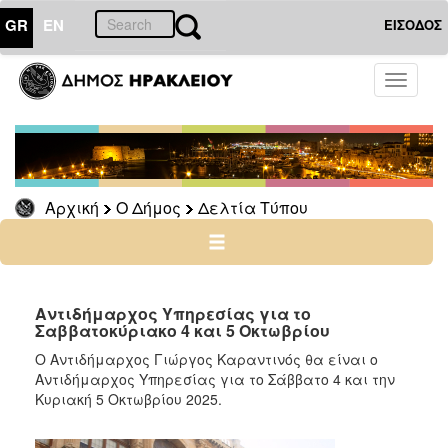
GR
EN
ΕΙΣΟΔΟΣ
Ο
Toggle
ΔΗΜΟΣ
navigati
Δελτία
Τύπου
Αρχείο
Αρχική
Ο Δήμος
Δελτία Τύπου
Ο
ΤΟΠΟΣ
ΜΑΣ
Αντιδήμαρχος Υπηρεσίας για το
Σαββατοκύριακο 4 και 5 Οκτωβρίου
ΠΟΛΙΤΙΣΜΟΣ
Ο Αντιδήμαρχος Γιώργος Καραντινός θα είναι ο
Αντιδήμαρχος Υπηρεσίας για το Σάββατο 4 και την
Κυριακή 5 Οκτωβρίου 2025.
ΑΝΘΕΚΤΙΚΗ
ΠΟΛΗ