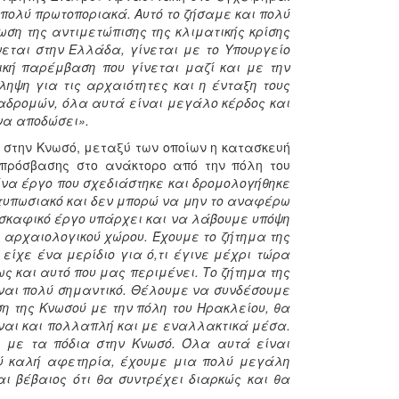
 πολύ πρωτοποριακά. Αυτό το ζήσαμε και πολύ
ση της αντιμετώπισης της κλιματικής κρίσης
νεται στην Ελλάδα, γίνεται με το Υπουργείο
ική παρέμβαση που γίνεται μαζί και με την
ληψη για τις αρχαιότητες και η ένταξη τους
διαδρομών, όλα αυτά είναι μεγάλο κέρδος και
να αποδώσει».
 στην Κνωσό, μεταξύ των οποίων η κατασκευή
ς πρόσβασης στο ανάκτορο από την πόλη του
 ένα έργο που σχεδιάστηκε και δρομολογήθηκε
ντυπωσιακό και δεν μπορώ να μην το αναφέρω
ασκαφικό έργο υπάρχει και να λάβουμε υπόψη
υ αρχαιολογικού χώρου. Έχουμε το ζήτημα της
είχε ένα μερίδιο για ό,τι έγινε μέχρι τώρα
ς και αυτό που μας περιμένει. Το ζήτημα της
ναι πολύ σημαντικό. Θέλουμε να συνδέσουμε
η της Κνωσού με την πόλη του Ηρακλείου, θα
ίναι και πολλαπλή και με εναλλακτικά μέσα.
ι με τα πόδια στην Κνωσό. Όλα αυτά είναι
ύ καλή αφετηρία, έχουμε μια πολύ μεγάλη
αι βέβαιος ότι θα συντρέχει διαρκώς και θα