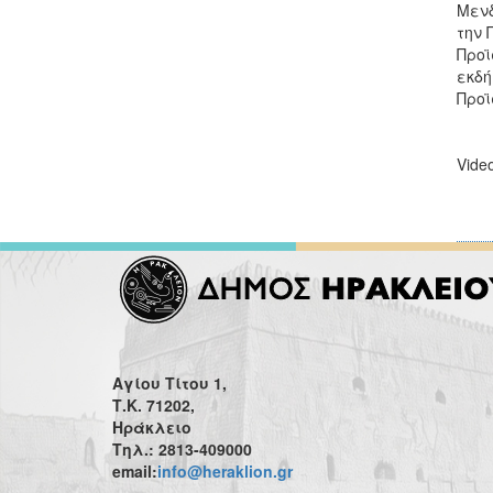
Μενδ
την 
Προϊ
εκδή
Προϊ
Vide
Αγίου Τίτου 1,
Τ.Κ. 71202,
Ηράκλειο
Τηλ.: 2813-409000
email:
info@heraklion.gr