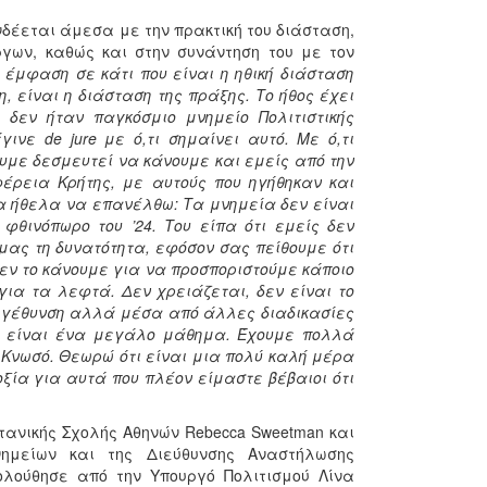
δέεται άμεσα με την πρακτική του διάσταση,
γων, καθώς και στην συνάντηση του με τον
 έμφαση σε κάτι που είναι η ηθική διάσταση
η, είναι η διάσταση της πράξης. Το ήθος έχει
δεν ήταν παγκόσμιο μνημείο Πολιτιστικής
νε de jure με ό,τι σημαίνει αυτό. Με ό,τι
χουμε δεσμευτεί να κάνουμε και εμείς από την
φέρεια Κρήτης, με αυτούς που ηγήθηκαν και
θα ήθελα να επανέλθω: Τα μνημεία δεν είναι
φθινόπωρο του ’24. Του είπα ότι εμείς δεν
μας τη δυνατότητα, εφόσον σας πείθουμε ότι
εν το κάνουμε για να προσποριστούμε κάποιο
για τα λεφτά. Δεν χρειάζεται, δεν είναι το
μεγέθυνση αλλά μέσα από άλλες διαδικασίες
ρώ είναι ένα μεγάλο μάθημα. Έχουμε πολλά
Κνωσό. Θεωρώ ότι είναι μια πολύ καλή μέρα
οξία για αυτά που πλέον είμαστε βέβαιοι ότι
ετανικής Σχολής Αθηνών Rebecca Sweetman και
ημείων και της Διεύθυνσης Αναστήλωσης
λούθησε από την Υπουργό Πολιτισμού Λίνα