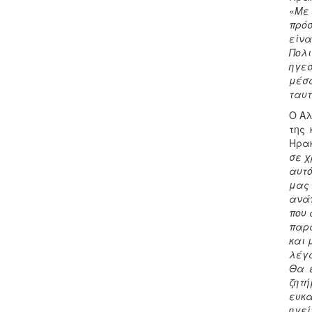
«
Με 
πρόσ
είνα
Πολι
ηγεσ
μέσα
ταυτ
Ο Αλ
της 
Ηρακ
σε χ
αυτό
μας 
ανάπ
που 
παρά
και 
λέγα
Θα έ
ζητ
ευκα
ηγεί