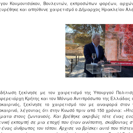
γου Κουμουτσάκου, Βουλευτών, εκπροσώπων φορέων, αρχών
υρέθηκε και απηύθυνε χαιρετισμό ο Δήμαρχος Ηρακλείου Αλέ
δήλωση ξεκίνησε με τον χαιρετισμό της Υπουργού Πολιτισ
φερειάρχη Κρήτης και τον Μόνιμο Αντιπρόσωπο της Ελλάδας
οκαιρινός, ξεκίνησε το χαιρετισμό του με αναφορά στον
καιρινό, λέγοντας ότι στην Κνωσό πριν από 150 χρόνια:
«Ήτ
ματα στους ζωντανούς. Και βρέθηκε ακριβώς τότε ένας ευα
νική εκπομπή σε μια εποχή που ήταν ανύποπτη, σκάβοντας 
 ένας άνθρωπος του τόπου. Άρχισε να βρίσκει αυτό που πίστευ