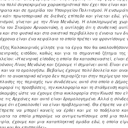
τα πολύ συγκεκριμένα χαρακτηριστικά που έχει που είναι και
φατα και σε ημερίδα του Υπουργείου Πολιτισμού. Η ενσωμάτω
ι κάτι πρωτοποριακό σε διεθνές επίπεδο και γίνεται εδώ, γί
τισμού, γίνεται με την Λίνα Μενδώνη. Η ολοκληρωμένη χωρ
ία του Σταύρου Αρναουτάκη, η αντίληψη ότι η συνθετική αντί
 και στο φυσικό και στο οικιστικό περιβάλλον η έννοια των 
όχρονα είναι ένα κεφάλαιο το οποίο πρέπει να φροντίσουμε 
έξης Καλοκαιρινός μίλησε για τα έργα που θα ακολουθήσουν
κεντρικής εισόδου, καθώς και για το σημαντικό ζήτημα τη
λείου: «
Η κεντρική είσοδος η οποία θα κατασκευαστεί, είναι
ρόνους Λίνας Μενδώνη και ξέρουμε τί σημαίνει αυτό. Είναι ε
 και να το ομολογήσω. Βεβαίως έχουμε πολύ δουλεία και αν
ότι το ανακτορικό κέντρο δεν περιορίζεται στην περίμετρο το
λασης της περιοχής των συνδέσεων, αυτό στο οποίο ο Δήμος 
αφορά τις προσβάσεις, την κυκλοφορία και τη στάθμευση κυρίω
καμψης ώστε να έχουμε ήπια κυκλοφορία στην Κνωσό που εί
με τις Αρχάνες και αυτό είναι δρομολογημένο. Αλλά η σύνδεσ
με ότι εξακολουθεί να είναι προβληματική. Θα έπρεπε να ε
πρεπε να μπορεί κανείς να έρθει και με το ποδήλατο κα
ήματα τα οποία μπορούμε να αντιμετωπίσουμε από μια πολ
ιρία, έχουμε και μια καταπληκτική ομάδα εδώ, η οποία είμ
ται και θα επισπεύδει».