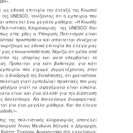
gan».
 ως εθνική επιτυχία την ένταξη της Κνωσού
της UNESCO, τονίζοντας ότι η εμπειρία που
και αποτελεί ένα μεγάλο μάθημα: «
Η Κνωσός
Πολιτιστικής Κληρονομιάς της UNESCO. Και
πως είπε χθες η Υπουργός Πολιτισμού είναι
ιάστηκε προσπάθεια και απαιτείται συνέχεια
γνωρίζουμε ως εθνική επιτυχία θα έλεγα μας
ή μας επανατοποθέτηση. Νομίζω ότι μέσα από
ιπα της ιστορίας και αυτό υπερβαίνει το
άς. Πρόκειται για κάτι βαθύτερο, για κάτι
η εμπειρία που είχαμε συμμετέχοντας στην
 η διαδρομή της διεκδίκησης, ότι χρειάστηκε
ι πολύτιμη γιατί εμπεδώνει πρακτικές που μας
 αφήγημα γιατί τα αφηγήματα είναι εύκολα,
τα είναι και ένα άλλοθι για την διάσταση
ως δουλεύουμε. Να δουλεύουμε διαφορετικά,
ιται για ένα μεγάλο μάθημα. Και θα έλεγα
ιαδοθεί».
σης της πολιτιστικής κληρονομιάς αποτελεί
Υπουργού Λίνας Μενδώνη δήλωσε ο Δήμαρχος
 Κρήτης Σταύρου Αρναουτάκη στο εγχείρημα: