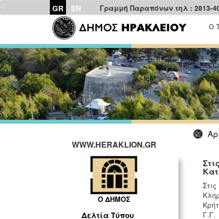
GR
EN
Γραμμή Παραπόνων τηλ : 2813-4
Ο 
Αρ
WWW.HERAKLION.GR
Στι
Κατ
Στις
Κληρ
Ο ΔΗΜΟΣ
Κρήτ
Γ.Γ.
Δελτία Τύπου