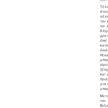
Τέλο
στην
αξιο
του 
να 
Κληρ
χρει
δική
κατο
δικά
θεωρ
μπορ
άμεσ
ζήτη
και 
πράγ
για 
μπορ
Μετά
του
Βυζ