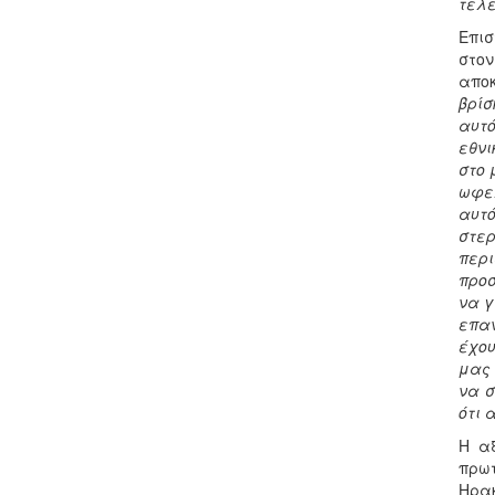
τελε
Επισ
στον
αποκ
βρίσ
αυτό
εθνι
στο 
ωφελ
αυτ
στερ
περι
προσ
να γ
επαν
έχου
μας 
να σ
ότι 
Η αξ
πρωτ
Ηρακ