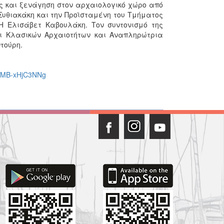
 και ξενάγηση στον αρχαιολογικό χώρο από
Συθιακάκη και την Προϊσταμένη του Τμήματος
Η Ελισάβετ Καβουλάκη. Τον συντονισμό της
αι Κλασικών Αρχαιοτήτων και Αναπληρώτρια
τούρη.
v=MB-xHjC3NNg