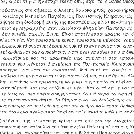
ίως αιρετική για την εποχή εκείνη όπως έχει πει ο Gerald Cado
τρέφοντας στο σήμερα, ο Αλέξης Καλοκαιρινός χαρακτήρισε
 Κατάλογο Μνημείων Παγκόσμιας Πολιτιστικής Κληρονομιάς 
τήθηκε στη διαδρομή αυτής της προσπάθειας είναι πολύτιμη 
κεται εγγεγραμμένη στον Κατάλογο Μνημείων Παγκόσμιας 
 δεν συνέβη απλώς. Έγινε. Είναι αποτέλεσμα πράξης και ό
κή επιτυχία. Και χρειάστηκε κόπος, χρειάστηκε μέθοδος, χρε
μέλλον. Αυτό σημαίνει δέσμευση. Αυτό το εγχείρημα που ανα
εί ακόμα και σαν ανθρώπους, γιατί έχει να κάνει με μια δικ
ό αλλάζουμε και τις πρακτικές μας απέναντι στα κατάλο
εότυπο που λέγεται διαχείριση της Πολιτιστικής Κληρονομι
σσότερο, για κάτι πιο ουσιαστικό. Από αυτή την άποψη 
πάθεια και εμείς από την πλευρά του Δήμου, αλλά θεωρώ όλοι,
ίνει, ο τρόπος που χρειάστηκε να γίνει, η εμπειρία αυτή είνα
ατοποθετούν και μας ορίζουν εκ νέου. Και αυτό δεν είναι
με ίσως και περίσσεια αφηγημάτων. Καμιά φορά τα αφηγήμα
με την πραγματικότητα. Το ζήτημα είναι να δουλεύουμε όπ
υνεχίσουμε να δουλεύουμε έτσι και ακόμα καλύτερα. Πρόκε
αυτό ήταν ένα σχολείο και θα είναι καλό αυτό το μάθημα να δ
ιολόγηση της κλιματικής κρίσης στο επίπεδο της διαχείρι
οποριακή πρωτοβουλία του Υπουργείου Πολιτισμού και της 
λείου, και αναφέρθηκε και στη συμβολή του Περιφερειάρχη