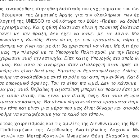
ς, αναφέρθηκε στην ηθική διάσταση του εγχειρήματος που συν
 δέσμευση της Δημοτικής Αρχής για την ολοκλήρωση των έρ
λογητή της UNESCO το φθινόπωρο του 2024:
«
Πρέπει να δοθεί
εγχειρήματος. Και η ηθική διάσταση είναι η πρακτική διάστασ
κάνει με την πράξη, δεν έχει να κάνει με τα λόγια. Μα 
ονομίας η Κνωσός; Ήταν de re, εκ των πραγμάτων, τώρα έγι
άστηκε να γίνει και με ό,τι θα χρειαστεί να γίνει. Με ό,τι έ
 μας την πλευρά με το Υπουργείο Πολιτισμού, με την Περι
χύρωσαν αυτή την επιτυχία. Είπε κάτι η Υπουργός στο οποίο 
 μας. Και αυτό το ανέφερα στον αξιολογητή όταν ήρθε το 
ούμε ότι είναι δικά μας. Είμαστε οι θεματοφύλακες. Δώστε 
ούμε να αναλάβουμε αυτό το ρόλο και αυτή την ευθύνη. Και δ
ο οικονομικό όφελος. Του το είπα πιο ωμά. Δεν το κάνουμε 
μα μας αυτό. Βεβαίως η αξιοποίηση μπορεί να προκαλέσει 
με άλλη στάση, που είναι μια στάση ζωής. Και αυτό θεω
ματα να κάνουμε. Θα γίνουν σημαντικότατα πράγματα στην 
τον τόπο και είναι μια μέρα που μας δίνει δύναμη και αισιοδ
ούμε να καταφέρουμε για το καλό του τόπου».
 τους χαιρετισμούς και τις ομιλίες της Διευθύντριας της Βρ
 Προϊσταμένου της Διεύθυνσης Αναστήλωσης Αρχαίων Μν
αντινών και Μεταβυζαντινών Μνημείων Θέμη Βλαχούλη, ακο