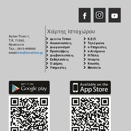
Χάρτης Ιστοχώρου
Αγίου Τίτου 1,
Δελτία Τύπου
Κ.Ε.Π.
Τ.Κ. 71202,
Ανακοινώσεις
Τηλέφωνα
Ηράκλειο
Διαγωνισμοί
e-Υπηρεσίες
Τηλ.: 2813-409000
Προσλήψεις
e-Αιτήματα
email:
info@heraklion.gr
Διαβουλεύσεις
Η Πόλη
Εκδηλώσεις
Ιστορία
Ο Δήμος
Κνωσός
Υπηρεσίες
Μουσεία