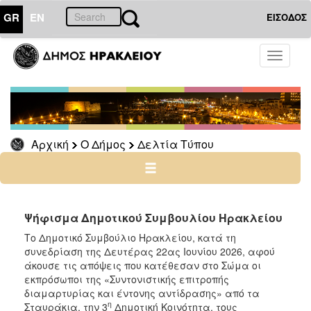
GR
EN
ΕΙΣΟΔΟΣ
Ο
Toggle
ΔΗΜΟΣ
navigati
Δελτία
Τύπου
Αρχείο
Αρχική
Ο Δήμος
Δελτία Τύπου
Ο
ΤΟΠΟΣ
ΜΑΣ
Ψήφισμα Δημοτικού Συμβουλίου Ηρακλείου
Το Δημοτικό Συμβούλιο Ηρακλείου, κατά τη
ΠΟΛΙΤΙΣΜΟΣ
συνεδρίαση της Δευτέρας 22ας Ιουνίου 2026, αφού
άκουσε τις απόψεις που κατέθεσαν στο Σώμα οι
ΑΝΘΕΚΤΙΚΗ
εκπρόσωποι της «Συντονιστικής επιτροπής
ΠΟΛΗ
διαμαρτυρίας και έντονης αντίδρασης» από τα
η
Σταυράκια, την 3
Δημοτική Κοινότητα, τους