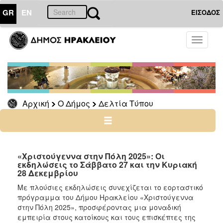
GR
EN
ΕΙΣΟΔΟΣ
Ο
Toggle
ΔΗΜΟΣ
navigati
Δελτία
Τύπου
Αρχείο
Αρχική
Ο Δήμος
Δελτία Τύπου
Ο
ΤΟΠΟΣ
ΜΑΣ
«Χριστούγεννα στην Πόλη 2025»: Οι
εκδηλώσεις το Σάββατο 27 και την Κυριακή
28 Δεκεμβρίου
ΠΟΛΙΤΙΣΜΟΣ
Με πλούσιες εκδηλώσεις συνεχίζεται το εορταστικό
πρόγραμμα του Δήμου Ηρακλείου «Χριστούγεννα
ΑΝΘΕΚΤΙΚΗ
ΠΟΛΗ
στην Πόλη 2025», προσφέροντας μια μοναδική
εμπειρία στους κατοίκους και τους επισκέπτες της