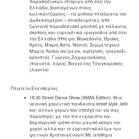
παραδοσιακών ιστοριών από όλη την
Ελλάδα, βασισμένων στους
καλικάντζαρους – τα μυθικά πλάσματα του
Δωδεκαημέρου – συνοδευμένες από
ζωντανή παραδοσιακή μουσική με κάλαντα,
σκοπούς και εορταστικά τραγούδια από όλη
την Ελλάδα (Ήπειρο, Μακεδονία, Θράκη,
Κρήτη, Μικρά Ασία, Νησιά). Συμμετέχουν:
Μαρία Λούκα (κείμενα, αφήγηση, τραγούδι,
κρουστά), Γιώργος Ζαχαριουδάκης
(πνευστά, λύρα), Βαγγέλης Τσαγκαράκης
(λαούτο)
Πλατεία Ελευθερίας
18:30 Street Dance Show (XMAS Edition). Μια
νεανική χορευτική πανδαισία street style, latin
και άλλων χορών που υπόσχεται να σας
παρασύρει με τον πιο ευχάριστο και
δημιουργικό τρόπο στον μαγικό κόσμο του
χορού αλλά και το εορταστικό κλίμα των
φετινών Χριστουγέννων! Με αίσθημα