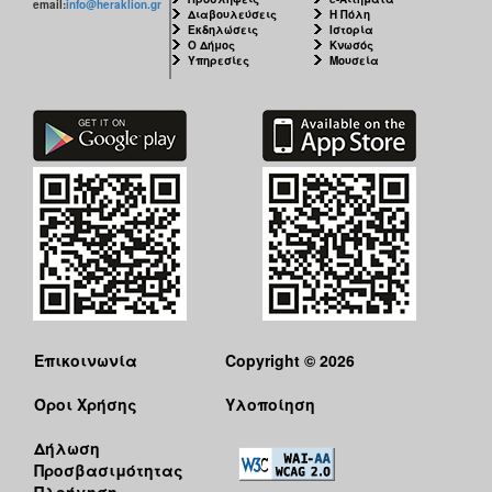
email:
info@heraklion.gr
Διαβουλεύσεις
Η Πόλη
Εκδηλώσεις
Ιστορία
Ο Δήμος
Κνωσός
Υπηρεσίες
Μουσεία
Επικοινωνία
Copyright © 2026
Όροι Χρήσης
Υλοποίηση
Δήλωση
Προσβασιμότητας
Πλοήγηση