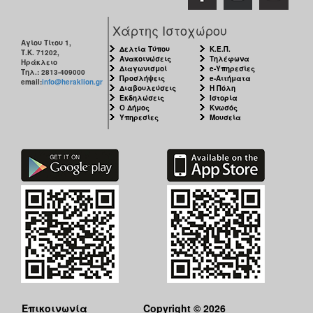
Χάρτης Ιστοχώρου
Αγίου Τίτου 1,
Δελτία Τύπου
Κ.Ε.Π.
Τ.Κ. 71202,
Ανακοινώσεις
Τηλέφωνα
Ηράκλειο
Διαγωνισμοί
e-Υπηρεσίες
Τηλ.: 2813-409000
Προσλήψεις
e-Αιτήματα
email:
info@heraklion.gr
Διαβουλεύσεις
Η Πόλη
Εκδηλώσεις
Ιστορία
Ο Δήμος
Κνωσός
Υπηρεσίες
Μουσεία
Επικοινωνία
Copyright © 2026