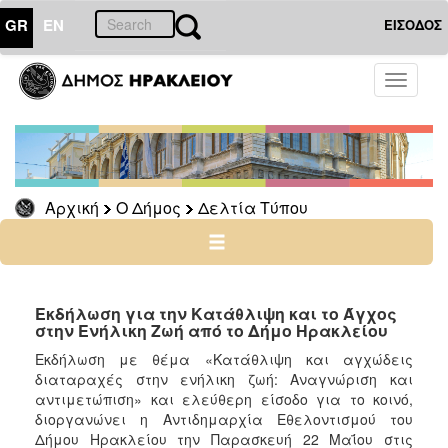
GR
EN
ΕΙΣΟΔΟΣ
Ο
Toggle
ΔΗΜΟΣ
navigati
Δελτία
Τύπου
Αρχείο
Αρχική
Ο Δήμος
Δελτία Τύπου
Ο
ΤΟΠΟΣ
ΜΑΣ
Εκδήλωση για την Κατάθλιψη και το Άγχος
στην Ενήλικη Ζωή από το Δήμο Ηρακλείου
ΠΟΛΙΤΙΣΜΟΣ
Εκδήλωση με θέμα «Κατάθλιψη και αγχώδεις
διαταραχές στην ενήλικη ζωή: Αναγνώριση και
αντιμετώπιση» και ελεύθερη είσοδο για το κοινό,
ΑΝΘΕΚΤΙΚΗ
ΠΟΛΗ
διοργανώνει η Αντιδημαρχία Εθελοντισμού του
Δήμου Ηρακλείου την Παρασκευή 22 Μαΐου στις