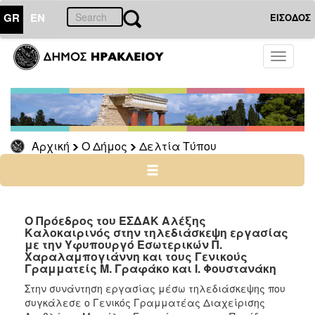
GR
EN
ΕΙΣΟΔΟΣ
Ο
Toggle
ΔΗΜΟΣ
navigati
Δελτία
Τύπου
Αρχείο
Αρχική
Ο Δήμος
Δελτία Τύπου
Ο
ΤΟΠΟΣ
ΜΑΣ
Ο Πρόεδρος του ΕΣΔΑΚ Αλέξης
Καλοκαιρινός στην τηλεδιάσκεψη εργασίας
με την Υφυπουργό Εσωτερικών Π.
ΠΟΛΙΤΙΣΜΟΣ
Χαραλαμπογιάννη και τους Γενικούς
Γραμματείς Μ. Γραφάκο και Ι. Φουστανάκη
ΑΝΘΕΚΤΙΚΗ
Στην συνάντηση εργασίας μέσω τηλεδιάσκεψης που
ΠΟΛΗ
συγκάλεσε ο Γενικός Γραμματέας Διαχείρισης