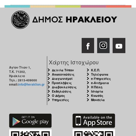
Χάρτης Ιστοχώρου
Αγίου Τίτου 1,
Δελτία Τύπου
Κ.Ε.Π.
Τ.Κ. 71202,
Ανακοινώσεις
Τηλέφωνα
Ηράκλειο
Διαγωνισμοί
e-Υπηρεσίες
Τηλ.: 2813-409000
Προσλήψεις
e-Αιτήματα
email:
info@heraklion.gr
Διαβουλεύσεις
Η Πόλη
Εκδηλώσεις
Ιστορία
Ο Δήμος
Κνωσός
Υπηρεσίες
Μουσεία