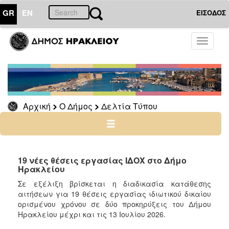
GR
EN
ΕΙΣΟΔΟΣ
Ο
Toggle
ΔΗΜΟΣ
navigati
Δελτία
Τύπου
Αρχείο
Αρχική
Ο Δήμος
Δελτία Τύπου
Ο
ΤΟΠΟΣ
ΜΑΣ
19 νέες θέσεις εργασίας ΙΔΟΧ στο Δήμο
Ηρακλείου
ΠΟΛΙΤΙΣΜΟΣ
Σε εξέλιξη βρίσκεται η διαδικασία κατάθεσης
αιτήσεων για 19 θέσεις εργασίας ιδιωτικού δικαίου
ορισμένου χρόνου σε δύο προκηρύξεις του Δήμου
ΑΝΘΕΚΤΙΚΗ
ΠΟΛΗ
Ηρακλείου μέχρι και τις 13 Ιουλίου 2026.