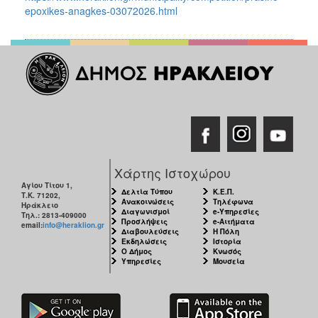
epoxikes-anagkes-03072026.html
Χάρτης Ιστοχώρου
Αγίου Τίτου 1,
Δελτία Τύπου
Κ.Ε.Π.
Τ.Κ. 71202,
Ανακοινώσεις
Τηλέφωνα
Ηράκλειο
Διαγωνισμοί
e-Υπηρεσίες
Τηλ.: 2813-409000
Προσλήψεις
e-Αιτήματα
email:
info@heraklion.gr
Διαβουλεύσεις
Η Πόλη
Εκδηλώσεις
Ιστορία
Ο Δήμος
Κνωσός
Υπηρεσίες
Μουσεία