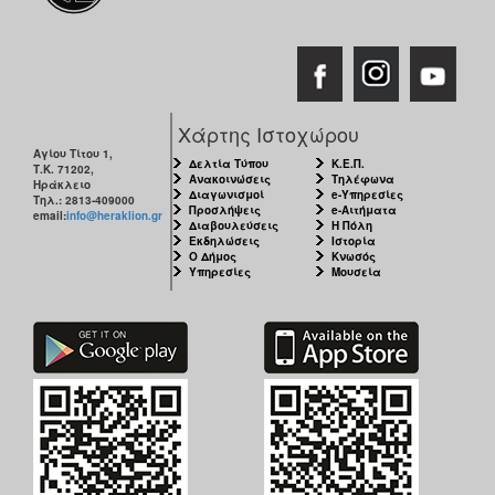
Χάρτης Ιστοχώρου
Αγίου Τίτου 1,
Δελτία Τύπου
Κ.Ε.Π.
Τ.Κ. 71202,
Ανακοινώσεις
Τηλέφωνα
Ηράκλειο
Διαγωνισμοί
e-Υπηρεσίες
Τηλ.: 2813-409000
Προσλήψεις
e-Αιτήματα
email:
info@heraklion.gr
Διαβουλεύσεις
Η Πόλη
Εκδηλώσεις
Ιστορία
Ο Δήμος
Κνωσός
Υπηρεσίες
Μουσεία