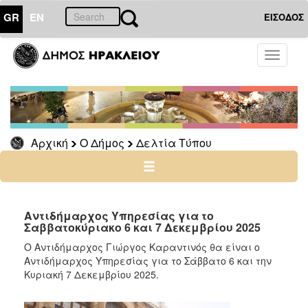
GR
EN
ΕΙΣΟΔΟΣ
Ο
Toggle
ΔΗΜΟΣ
navigati
Δελτία
Τύπου
Αρχείο
Αρχική
Ο Δήμος
Δελτία Τύπου
Ο
ΤΟΠΟΣ
ΜΑΣ
Αντιδήμαρχος Υπηρεσίας για το
Σαββατοκύριακο 6 και 7 Δεκεμβρίου 2025
ΠΟΛΙΤΙΣΜΟΣ
O Αντιδήμαρχος Γιώργος Καραντινός θα είναι o
Αντιδήμαρχος Υπηρεσίας για το Σάββατο 6 και την
Κυριακή 7 Δεκεμβρίου 2025.
ΑΝΘΕΚΤΙΚΗ
ΠΟΛΗ