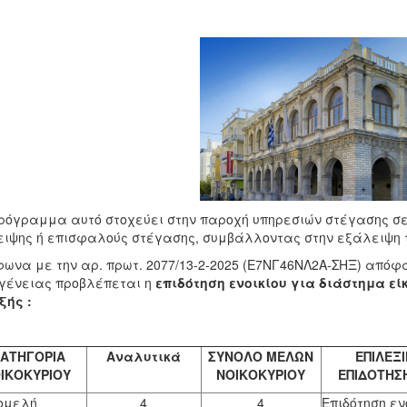
ρόγραμμα αυτό στοχεύει στην παροχή υπηρεσιών στέγασης σε 
ιψης ή επισφαλούς στέγασης, συμβάλλοντας στην εξάλειψη τ
ωνα με την αρ. πρωτ. 2077/13-2-2025 (Ε7ΝΓ46ΝΛ2Α-ΣΗΞ) απόφα
γένειας προβλέπεται η
επιδότηση ενοικίου για διάστημα εί
ξής :
ΑΤΗΓΟΡΙΑ
Αναλυτικά
ΣΥΝΟΛΟ ΜΕΛΩΝ
ΕΠΙΛΕΞΙ
ΙΚΟΚΥΡΙΟΥ
ΝΟΙΚΟΚΥΡΙΟΥ
ΕΠΙΔΟΤΗΣΗ
ομελή
4
4
Επιδότηση εν