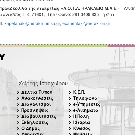
πρωτόκολλο της εταιρείας «Α.Ο.Τ.Α. ΗΡΑΚΛΕΙΟ Μ.Α.Ε.
» - Δ/νσ
αρνασσός Τ.Κ. 71601, Τηλέφωνο: 281 3409 835 ή
στα
il:
kapetanaki@heraklionmsa.gr
,
epanentaxi@heraklion.gr
Χάρτης Ιστοχώρου
Δελτία Τύπου
Κ.Ε.Π.
Ανακοινώσεις
Τηλέφωνα
Διαγωνισμοί
e-Υπηρεσίες
Προσλήψεις
e-Αιτήματα
Διαβουλεύσεις
Η Πόλη
Εκδηλώσεις
Ιστορία
Ο Δήμος
Κνωσός
Υπηρεσίες
Μουσεία