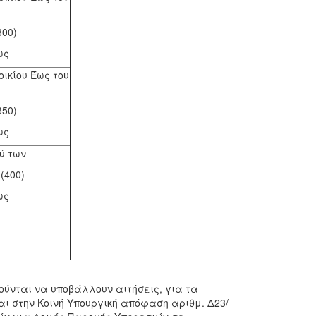
300)
ως
οικίου Έως του
350)
ως
ύ των
(400)
ως
ούνται να υποβάλλουν αιτήσεις, για τα
ι στην Κοινή Υπουργική απόφαση αριθμ. Δ23/