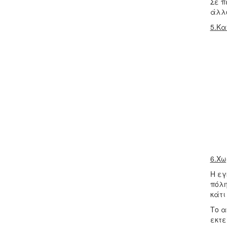
Σε π
άλλο
5.Κα
6.Χω
Η εγ
πόλη
κάτι
Το α
εκτε