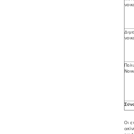
νοικ
Διμ
νοικ
Πολ
Νοικ
Σύν
Οι ε
ακίν