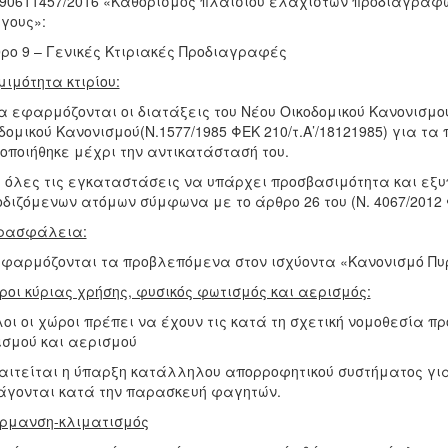
190611457/2016 «Καθορισμός πλαισίου ελάχιστων προδιαγραφ
γους»:
ρο 9 – Γενικές Κτιριακές Προδιαγραφές
μιμότητα κτιρίου:
α εφαρμόζονται οι διατάξεις του Νέου Οικοδομικού Κανονισμού (
δομικού Κανονισμού(Ν.1577/1985 ΦΕΚ 210/τ.Α’/18121985) για τα
οποιήθηκε μέχρι την αντικατάστασή του.
ε όλες τις εγκαταστάσεις να υπάρχει προσβασιμότητα και εξ
διζόμενων ατόμων σύμφωνα με το άρθρο 26 του (Ν. 4067/2012 ΦΕ
υρασφάλεια:
φαρμόζονται τα προβλεπόμενα στον ισχύοντα «Κανονισμό Πυ
ροι κύριας χρήσης, φυσικός φωτισμός και αερισμός:
οι οι χώροι πρέπει να έχουν τις κατά τη σχετική νομοθεσία 
σμού και αερισμού
αιτείται η ύπαρξη κατάλληλου απορροφητικού συστήματος γι
γονται κατά την παρασκευή φαγητών.
ρμανση-κλιματισμός