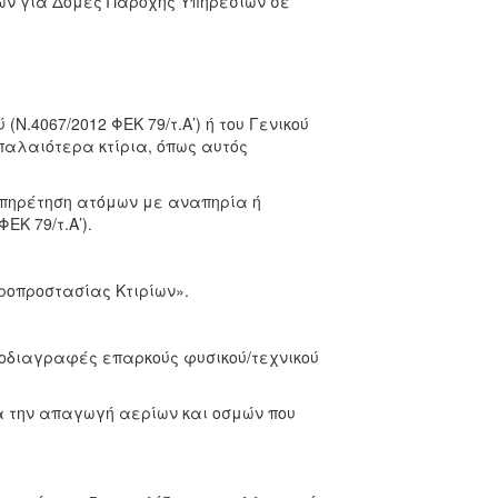
ών για Δομές Παροχής Υπηρεσιών σε
Ν.4067/2012 ΦΕΚ 79/τ.Α’) ή του Γενικού
 παλαιότερα κτίρια, όπως αυτός
υπηρέτηση ατόμων με αναπηρία ή
Κ 79/τ.Α’).
ροπροστασίας Κτιρίων».
προδιαγραφές επαρκούς φυσικού/τεχνικού
α την απαγωγή αερίων και οσμών που