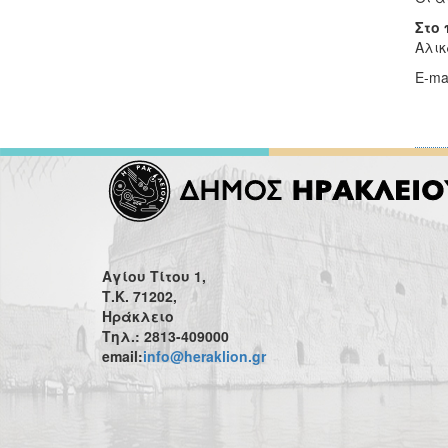
Στο 
Αλικ
E-ma
Αγίου Τίτου 1,
Τ.Κ. 71202,
Ηράκλειο
Τηλ.: 2813-409000
email:
info@heraklion.gr