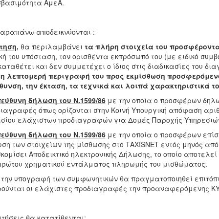
βασιμότητα ΑμεΑ.
αραπάνω αποδεικνύονται :
τηση
,
θα περιλαμβάνει
τα πλήρη στοιχεία του προσφέροντ
κή του υπόσταση, τον ορισθέντα εκπρόσωπό του (με ειδικό συ
καταθέτει και δεν συμμετέχει ο ίδιος στις διαδικασίες του δ
τη λεπτομερή περιγραφή του προς εκμίσθωση προσφερόμενο
θυνση, την έκταση, τα τεχνικά και λοιπά χαρακτηριστικά το
εύθυνη δήλωση του Ν.1599/86
με την οποία ο προσφέρων δηλώνε
ιαγραφές όπως ορίζονται στην Κοινή Υπουργική απόφαση αριθμ
σίου ελάχιστων προδιαγραφών για Δομές Παροχής Υπηρεσιών
εύθυνη δήλωση του Ν.1599/86
με την οποία ο προσφέρων επίση
ση των στοιχείων της μίσθωσης στο ΤΑΧΙSΝΕΤ εντός μηνός από
κομίσει Αποδεικτικό ηλεκτρονικής Δήλωσης, το οποίο αποτελεί
πρώτου χρηματικού εντάλματος πληρωμής του μισθώματος.
 την υπογραφή των συμφωνητικών θα πραγματοποιηθεί επιτόπι
ούνται οι ελάχιστες προδιαγραφές την προαναφερόμενης ΚΥ
ιτήσεις θα κατατίθενται: