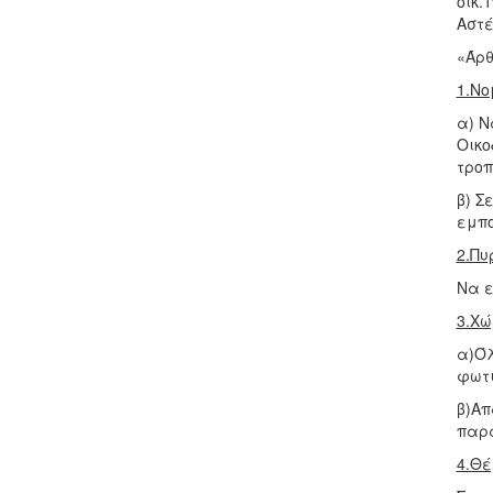
οικ.
Αστέ
«Άρθ
1.Νο
α) Ν
Οικο
τροπ
β) Σ
εμπο
2.Π
Να ε
3.Χώ
α)Όλ
φωτι
β)Απ
παρά
4.Θέ