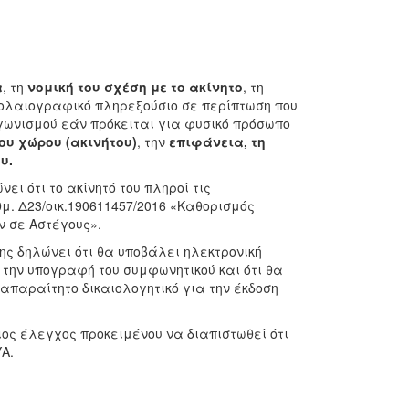
α
, τη
νομική του σχέση με το ακίνητο
, τη
μβολαιογραφικό πληρεξούσιο σε περίπτωση που
ιαγωνισμού εάν πρόκειται για φυσικό πρόσωπο
υ χώρου (ακινήτου)
, την
επιφάνεια, τη
υ.
ι ότι το ακίνητό του πληροί τις
. Δ23/οικ.190611457/2016 «Καθορισμός
 σε Αστέγους».
ς δηλώνει ότι θα υποβάλει ηλεκτρονική
 την υπογραφή του συμφωνητικού και ότι θα
 απαραίτητο δικαιολογητικό για την έκδοση
ος έλεγχος προκειμένου να διαπιστωθεί ότι
Α.