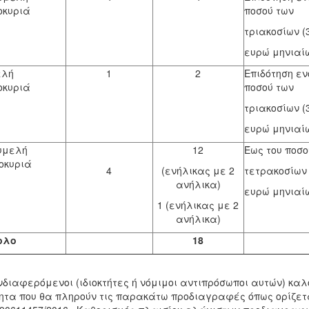
οκυριά
ποσού των
τριακοσίων (
ευρώ μηνιαί
ελή
1
2
Επιδότηση εν
οκυριά
ποσού των
τριακοσίων (
ευρώ μηνιαί
υμελή
12
Έως του ποσο
οκυριά
4
(ενήλικας με 2
τετρακοσίων 
ανήλικα)
ευρώ μηνιαί
1 (ενήλικας με 2
ανήλικα)
ολο
18
νδιαφερόμενοι (ιδιοκτήτες ή νόμιμοι αντιπρόσωποι αυτών) καλ
ητα που θα πληρούν τις παρακάτω προδιαγραφές όπως ορίζετα