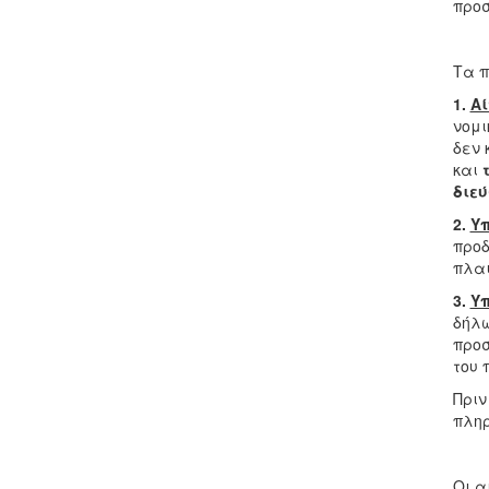
προσ
Τα π
1.
Αί
νομι
δεν 
και
διεύ
2.
Υπ
προδ
πλαι
3.
Υπ
δήλω
προσ
του 
Πριν
πληρ
Οι α