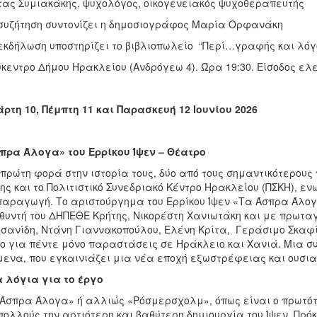
ας Συμιακάκης, ψυχολόγος, οικογενειακός ψυχοθεραπευτής
συζήτηση συντονίζει η δημοσιογράφος Μαρία Ορφανάκη
εκδήλωση υποστηρίζει το βιβλιοπωλείο “Περί…γραφής και λόγ
κεντρο Δήμου Ηρακλείου (Ανδρόγεω 4). Ώρα 19:30. Είσοδος ελ
άρτη 10, Πέμπτη 11 και Παρασκευή 12 Ιουνίου 2026
πρα Άλογα» του Ερρίκου Ίψεν – Θέατρο
 πρώτη φορά στην ιστορία τους, δύο από τους σημαντικότερους 
ης και το Πολιτιστικό Συνεδριακό Κέντρο Ηρακλείου (ΠΣΚΗ), ε
αραγωγή. Το αριστούργημα του Ερρίκου Ίψεν «Τα Άσπρα Άλογα
θυντή του ΔΗΠΕΘΕ Κρήτης, Νικορέστη Χανιωτάκη και με πρωταγ
σανίδη, Ντάνη Γιαννακοπούλου, Ελένη Κρίτα, Γεράσιμο Σκαφί
ιο για πέντε μόνο παραστάσεις σε Ηράκλειο και Χανιά. Μια 
ενα, που εγκαινιάζει μια νέα εποχή εξωστρέφειας και ουσιασ
 λόγια για το έργο
Άσπρα Άλογα» ή αλλιώς «Ρόσμερσχολμ», όπως είναι ο πρωτότυ
πολλούς την αρτιότερη και βαθύτερη δημιουργία του Ίψεν. Πρ