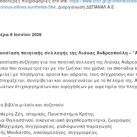
σσότερες πληροφορίες στο link:
https://www.cccc.gr/gr/events/brad
ronous-ellines-sunthetes-584
. Διοργάνωση ΔΕΠΑΝΑΛ Α.Ε
έρα 8 Ιουνίου 2026
ουσίαση ποιητικής συλλογής της Λιάνας Ανδρεοπούλη – “
υσίαση-συζήτηση για την ποιητική συλλογή της Λιάνας Ανδρεοπ
ίκα που αναμετριέται με την ζωή και τον χρόνο, τα σκοτάδια κ
μιλεί με πλάσματα, ορατά και αόρατα, τους σύγχρονους και 
τοχάζεται, συντρίβεται και αναγεννάται με το θέλημά της. Α
μάτων στιχουργημάτων και αφηγήσεων με αφετηρία την πληγή.
το βιβλίο μιλούν και συζητούν:
θερία Ζέη, ιστορικός, Πανεπιστήμιο Κρήτης
α Θαλασσινού, οικογενειακή ψυχοθεραπεύτρια, ζωγράφος
 Μαχιμάρη, συγγραφέας, ραδιοφωνική παραγωγός
ής Μουδάτσος, οικονομολόγος, συγγραφέας