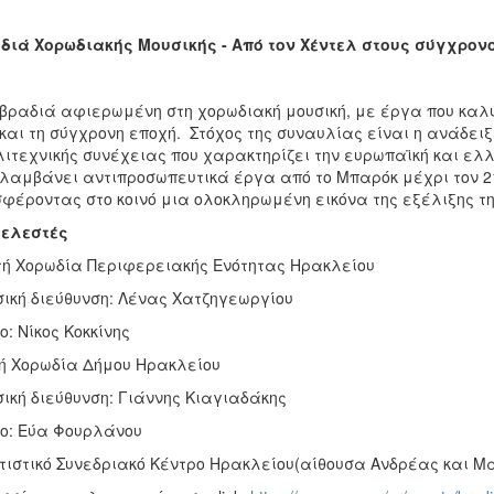
διά Χορωδιακής Μουσικής - Από τον Χέντελ στους σύγχρον
βραδιά αφιερωμένη στη χορωδιακή μουσική, με έργα που καλ
και τη σύγχρονη εποχή. Στόχος της συναυλίας είναι η ανάδει
ιτεχνικής συνέχειας που χαρακτηρίζει την ευρωπαϊκή και ελ
λαμβάνει αντιπροσωπευτικά έργα από το Μπαρόκ μέχρι τον 21
φέροντας στο κοινό μια ολοκληρωμένη εικόνα της εξέλιξης τ
τελεστές
τή Χορωδία Περιφερειακής Ενότητας Ηρακλείου
ική διεύθυνση: Λένας Χατζηγεωργίου
ο: Νίκος Κοκκίνης
ή Χορωδία Δήμου Ηρακλείου
ική διεύθυνση: Γιάννης Κιαγιαδάκης
ο: Εύα Φουρλάνου
τιστικό Συνεδριακό Κέντρο Ηρακλείου(αίθουσα Ανδρέας και Μα