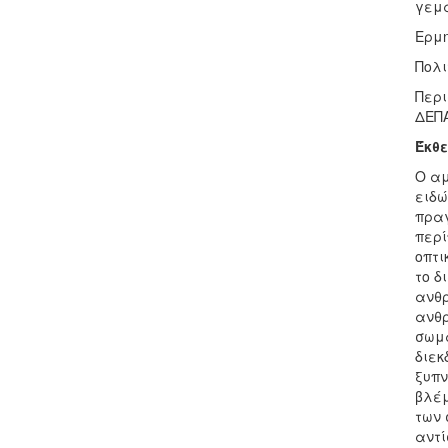
γεμά
Ερμη
Πολι
Περι
ΔΕΠΑ
Έκθ
Ο αμ
ειδώ
πραγ
περί
οπτι
το δ
ανθρ
ανθρ
σωμα
διεκ
ξυπν
βλέμ
των 
αντί