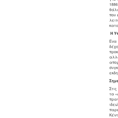
1886
θάλα
που 
λειτ
κατα
Η Υ
Ένα 
δέχε
προκ
αλλά
απομ
συγκ
εκδη
Σημ
Στις
τα «
πραγ
ιδεώ
παρε
Κέντ