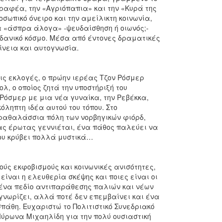
αφέα, την «Αγριόπαπια» και την «Κυρά της
σωπικό όνειρο και την αμείλικτη κοινωνία,
α «άσπρα άλογα» -ψευδαίσθηση ή οιωνός;-
δανικό κόσμο. Μέσα από έντονες δραματικές
ρίνεια και αυτογνωσία.
τις εκλογές, ο πρώην ιερέας Τζον Ρόσμερ
λ, ο οποίος ζητά την υποστήριξή του
Ρόσμερ με μια νέα γυναίκα, την Ρεβέκκα,
όληπτη ιδέα αυτού του τόπου. Στο
ραθαλάσσια πόλη των νορβηγικών φιόρδ,
νας έρωτας γεννιέται, ένα πάθος παλεύει να
ου κρύβει πολλά μυστικά…
ούς εκφοβισμούς και κοινωνικές ανισότητες,
ίναι η ελευθερία σκέψης και ποιες είναι οι
 ένα πεδίο αντιπαράθεσης παλιών και νέων
 γνωρίζει, αλλά ποτέ δεν επεμβαίνει και ένα
άθη. Ευχαριστώ το Πολιτιστικό Συνεδριακό
Μύρωνα Μιχαηλίδη για την πολύ ουσιαστική