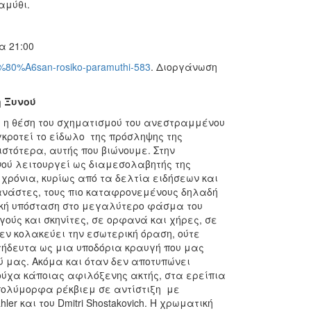
αμύθι.
α 21:00
E2%80%A6san-rosiko-paramuthi-583
. Διοργάνωση
η Ξυνού
αι η θέση του σχηματισμού του ανεστραμμένου
γκροτεί το είδωλο της πρόσληψης της
στότερα, αυτής που βιώνουμε. Στην
ού λειτουργεί ως διαμεσολαβητής της
 χρόνια, κυρίως από τα δελτία ειδήσεων και
ετανάστες, τους πιο καταφρονεμένους δηλαδή
ική υπόσταση στο μεγαλύτερο φάσμα του
ούς και σκηνίτες, σε ορφανά και χήρες, σε
εν κολακεύει την εσωτερική όραση, ούτε
ιτήδευτα ως μια υποδόρια κραυγή που μας
 μας. Ακόμα και όταν δεν αποτυπώνει
χα κάποιας αφιλόξενης ακτής, στα ερείπια
 πολύμορφα ρέκβιεμ σε αντίστιξη με
er και του Dmitri Shostakovich. Η χρωματική