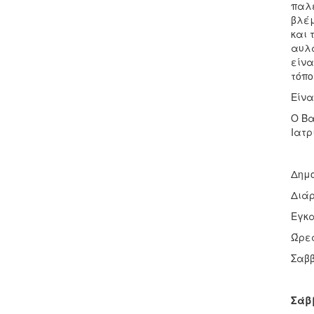
παλέ
βλέμ
και 
αυλα
είνα
τόπο
Είνα
Ο Βα
Ιατρ
Δημο
Διάρ
Εγκα
Ώρες
Σαββ
Σάββ