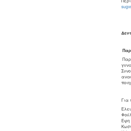
Περι
sugx
Δευτ
Παρ
Παρο
γυνα
Συνο
ανασ
ποιη
Για 
Ελευ
Φούλ
Έφη
Κωστ