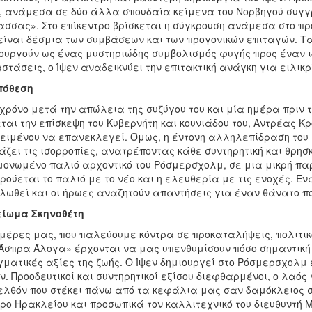
, ανάμεσα σε δύο άλλα σπουδαία κείμενα του Νορβηγού συγγρ
σσας». Στο επίκεντρο βρίσκεται η σύγκρουση ανάμεσα στο προ
είναι δέσμια των συμβάσεων και των προγονικών επιταγών. Τ
ουργούν ως ένας μυστηριώδης συμβολισμός φυγής προς έναν ι
στάσεις, ο Ίψεν αναδεικνύει την επιτακτική ανάγκη για ειλικ
πόθεση
χρόνο μετά την απώλεια της συζύγου του και μία ημέρα πριν 
ται την επίσκεψη του Κυβερνήτη και κουνιάδου του, Αντρέας Κρο
ειμένου να επανεκλεγεί. Όμως, η έντονη αλληλεπίδραση του 
ζει τις ισορροπίες, ανατρέποντας κάθε συντηρητική και θρησκ
ονωμένο παλιό αρχοντικό του Ρόσμερσχολμ, σε μια μικρή πα
ρούεται το παλιό με το νέο και η ελευθερία με τις ενοχές. Έ
λωθεί και οι ήρωες αναζητούν απαντήσεις για έναν θάνατο π
είωμα Σκηνοθέτη
 μέρες μας, που παλεύουμε κόντρα σε προκαταλήψεις, πολιτικ
Άσπρα Άλογα» έρχονται να μας υπενθυμίσουν πόσο σημαντική ε
ματικές αξίες της ζωής. Ο Ίψεν δημιουργεί στο Ρόσμερσχολμ
ν. Προοδευτικοί και συντηρητικοί εξίσου διεφθαρμένοι, ο λαός
λθόν που στέκει πάνω από τα κεφάλια μας σαν δαμόκλειος σπ
ρο Ηρακλείου και προσωπικά τον καλλιτεχνικό του διευθυντή 