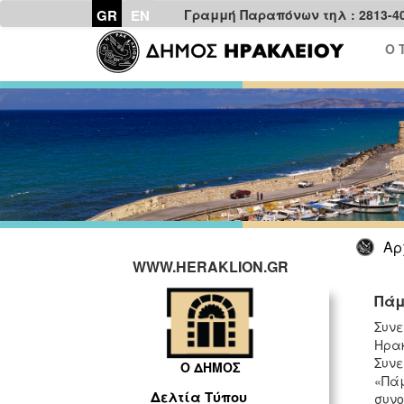
GR
EN
Γραμμή Παραπόνων τηλ : 2813-4
Ο 
Αρ
WWW.HERAKLION.GR
Πάμ
Συνε
Ηρακ
Συνε
Ο ΔΗΜΟΣ
«Πάμ
Δελτία Τύπου
συνο