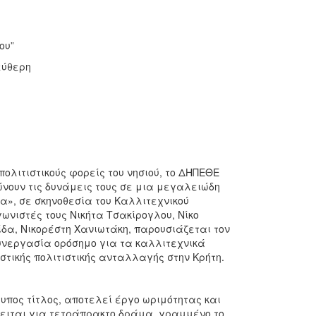
ου”
εύθερη
πολιτιστικούς φορείς του νησιού, το ΔΗΠΕΘΕ
νώνουν τις δυνάμεις τους σε μια μεγαλειώδη
», σε σκηνοθεσία του Καλλιτεχνικού
ωνιστές τους Νικήτα Τσακίρογλου, Νίκο
δα, Νικορέστη Χανιωτάκη, παρουσιάζεται τον
συνεργασία ορόσημο για τα καλλιτεχνικά
τικής πολιτιστικής ανταλλαγής στην Κρήτη.
πος τίτλος, αποτελεί έργο ωριμότητας και
όκειται για τετράπρακτο δράμα, γραμμένο το