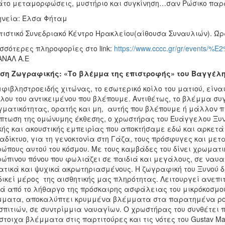
το μεταμορφώσεις, μυστήριο και συγκίνηση…σαν Ρώσικο παρ
νεία: Έλσα Φήταμ
τιστικό Συνεδριακό Κέντρο Ηρακλείου(αίθουσα Συναυλιών). Ώρ
σσότερες πληροφορίες στο link:
https://www.cccc.gr/gr/events/%
ΝΑΛ Α.Ε
εση Ζωγραφικής: «Το βλέμμα της επιστροφής» του Βαγγέλ
φιβληστροειδής χιτώνας, το εσωτερικό κοίλο του ματιού, είν
λου του αντικειμένου που βλέπουμε. Αντιθέτως, το βλέμμα συ
ματικότητας, ορατής και μη, αυτής που βλέπουμε ή μάλλον πι
πτωση της ομώνυμης έκθεσης, ο χρωστήρας του Ευάγγελου Ξυν
κής και ακουστικής εμπειρίας που αποκτήσαμε εδώ και αρκετά
ιαδίκτυο, για τη γενοκτονία στη Γάζα, τους πρόσφυγες και μ
ώπους αυτού του κόσμου. Με τους καμβάδες του δίνει χρωματ
ώπινου πόνου που φωλιάζει σε παιδιά και μεγάλους, σε ναυαγ
τικά και ψυχικά ακρωτηριασμένους. Η ζωγραφική του Ξυνού δ
δικεί μέρος της αισθητικής μας πληρότητας. Λειτουργεί ανεπ
ά από το λήθαργο της πρόσκαιρης ασφάλειας του μικρόκοσμού
ματα, αποκαλύπτει κρυμμένα βλέμματα στα παρατημένα ρού
σπιτιών, σε συντρίμμια ναυαγίων. Ο χρωστήρας του συνθέτει
στοιχα βλέμματα στις παρτιτούρες και τις νότες του Gustav Mahl