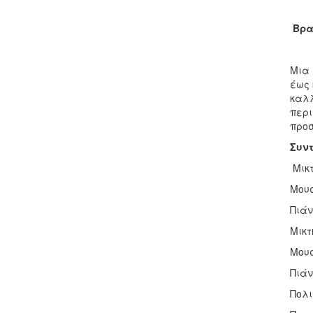
Βρα
Μια 
έως 
καλλ
περι
προσ
Συν
Μικ
Μουσ
Πιάν
Μικτ
Μουσ
Πιάν
Πολι