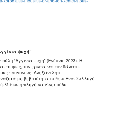
ia-xorodiakis-mousikis-br-apo-ton-xentel-stous-
Αγγίνια ψυχή”
ούλη “Αγγίνια ψυχή” (Ενύπνιο 2023). Η
αι το φως, τον έρωτα και τον θάνατο.
τους προγόνους. Ανεξάντλητη
ναζητά με βεβαιότητα το θείο Ένα. Συλλογή
 Ώσπου η πληγή να γίνει ρόδο.