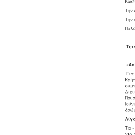
Κώστ
Την 
Την 
Πολύ
Τετ
«Άσ
Για
Κρήτ
συμπ
Διευ
Πουρ
Ιούν
δρώμ
Λίγα
Τα «
για 