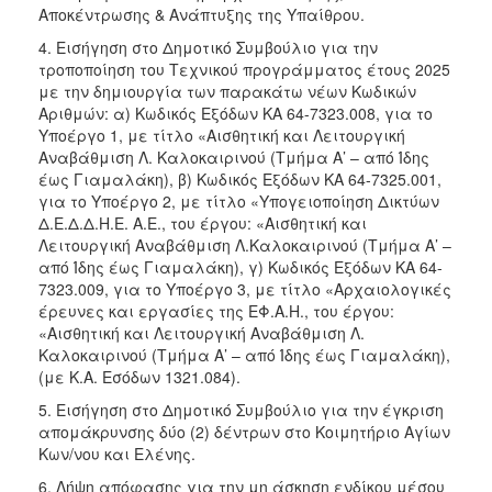
Αποκέντρωσης & Ανάπτυξης της Υπαίθρου.
4. Εισήγηση στο Δημοτικό Συμβούλιο για την
τροποποίηση του Τεχνικού προγράμματος έτους 2025
με την δημιουργία των παρακάτω νέων Κωδικών
Αριθμών: α) Κωδικός Εξόδων ΚΑ 64-7323.008, για το
Υποέργο 1, με τίτλο «Αισθητική και Λειτουργική
Αναβάθμιση Λ. Καλοκαιρινού (Τμήμα Α’ – από Ίδης
έως Γιαμαλάκη), β) Κωδικός Εξόδων ΚΑ 64-7325.001,
για το Υποέργο 2, με τίτλο «Υπογειοποίηση Δικτύων
Δ.Ε.Δ.Δ.Η.Ε. Α.Ε., του έργου: «Αισθητική και
Λειτουργική Αναβάθμιση Λ.Καλοκαιρινού (Τμήμα Α’ –
από Ίδης έως Γιαμαλάκη), γ) Κωδικός Εξόδων ΚΑ 64-
7323.009, για το Υποέργο 3, με τίτλο «Αρχαιολογικές
έρευνες και εργασίες της ΕΦ.Α.Η., του έργου:
«Αισθητική και Λειτουργική Αναβάθμιση Λ.
Καλοκαιρινού (Τμήμα Α’ – από Ίδης έως Γιαμαλάκη),
(με Κ.Α. Εσόδων 1321.084).
5. Εισήγηση στο Δημοτικό Συμβούλιο για την έγκριση
απομάκρυνσης δύο (2) δέντρων στο Κοιμητήριο Αγίων
Κων/νου και Ελένης.
6. Λήψη απόφασης για την μη άσκηση ενδίκου μέσου