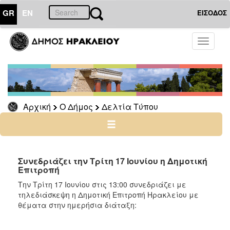
GR
EN
ΕΙΣΟΔΟΣ
Ο
Toggle
ΔΗΜΟΣ
navigati
Δελτία
Τύπου
Αρχείο
Αρχική
Ο Δήμος
Δελτία Τύπου
Ο
ΤΟΠΟΣ
ΜΑΣ
Συνεδριάζει την Τρίτη 17 Ιουνίου η Δημοτική
Επιτροπή
ΠΟΛΙΤΙΣΜΟΣ
Την Τρίτη 17 Ιουνίου στις 13:00 συνεδριάζει με
τηλεδιάσκεψη η Δημοτική Επιτροπή Ηρακλείου με
θέματα στην ημερήσια διάταξη:
ΑΝΘΕΚΤΙΚΗ
ΠΟΛΗ