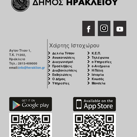
Χάρτης Ιστοχώρου
Αγίου Τίτου 1,
Δελτία Τύπου
Κ.Ε.Π.
Τ.Κ. 71202,
Ανακοινώσεις
Τηλέφωνα
Ηράκλειο
Διαγωνισμοί
e-Υπηρεσίες
Τηλ.: 2813-409000
Προσλήψεις
e-Αιτήματα
email:
info@heraklion.gr
Διαβουλεύσεις
Η Πόλη
Εκδηλώσεις
Ιστορία
Ο Δήμος
Κνωσός
Υπηρεσίες
Μουσεία