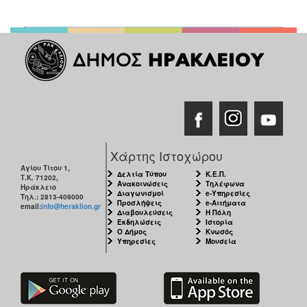
Χάρτης Ιστοχώρου
Αγίου Τίτου 1,
Δελτία Τύπου
Κ.Ε.Π.
Τ.Κ. 71202,
Ανακοινώσεις
Τηλέφωνα
Ηράκλειο
Διαγωνισμοί
e-Υπηρεσίες
Τηλ.: 2813-409000
Προσλήψεις
e-Αιτήματα
email:
info@heraklion.gr
Διαβουλεύσεις
Η Πόλη
Εκδηλώσεις
Ιστορία
Ο Δήμος
Κνωσός
Υπηρεσίες
Μουσεία