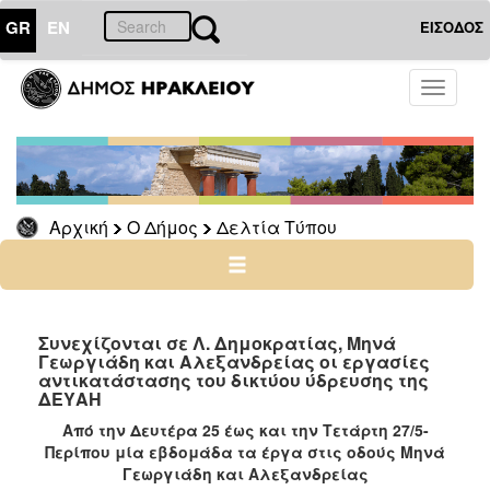
GR
EN
ΕΙΣΟΔΟΣ
Ο
Toggle
ΔΗΜΟΣ
navigati
Δελτία
Τύπου
Αρχείο
Αρχική
Ο Δήμος
Δελτία Τύπου
Ο
ΤΟΠΟΣ
ΜΑΣ
Συνεχίζονται σε Λ. Δημοκρατίας, Μηνά
Γεωργιάδη και Αλεξανδρείας οι εργασίες
αντικατάστασης του δικτύου ύδρευσης της
ΠΟΛΙΤΙΣΜΟΣ
ΔΕΥΑΗ
Από την Δευτέρα 25 έως και την Τετάρτη 27/5-
ΑΝΘΕΚΤΙΚΗ
Περίπου μία εβδομάδα τα έργα στις οδούς Μηνά
ΠΟΛΗ
Γεωργιάδη και Αλεξανδρείας