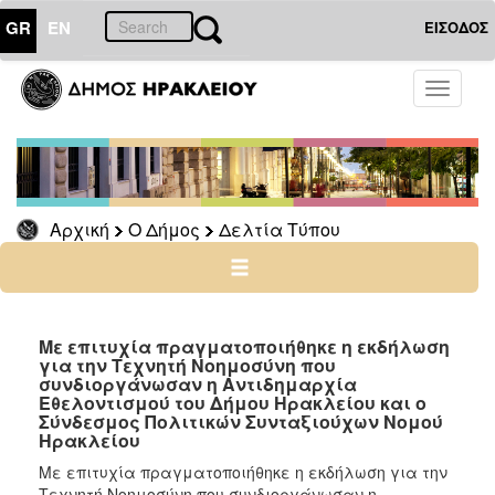
GR
EN
ΕΙΣΟΔΟΣ
Ο
Toggle
ΔΗΜΟΣ
navigati
Δελτία
Τύπου
Αρχείο
Αρχική
Ο Δήμος
Δελτία Τύπου
Ο
ΤΟΠΟΣ
ΜΑΣ
Με επιτυχία πραγματοποιήθηκε η εκδήλωση
για την Τεχνητή Νοημοσύνη που
συνδιοργάνωσαν η Αντιδημαρχία
ΠΟΛΙΤΙΣΜΟΣ
Εθελοντισμού του Δήμου Ηρακλείου και ο
Σύνδεσμος Πολιτικών Συνταξιούχων Νομού
Ηρακλείου
ΑΝΘΕΚΤΙΚΗ
ΠΟΛΗ
Με επιτυχία πραγματοποιήθηκε η εκδήλωση για την
Τεχνητή Νοημοσύνη που συνδιοργάνωσαν η