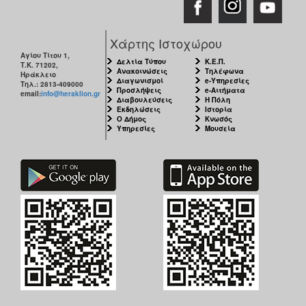
Χάρτης Ιστοχώρου
Αγίου Τίτου 1,
Δελτία Τύπου
Κ.Ε.Π.
Τ.Κ. 71202,
Ανακοινώσεις
Τηλέφωνα
Ηράκλειο
Διαγωνισμοί
e-Υπηρεσίες
Τηλ.: 2813-409000
Προσλήψεις
e-Αιτήματα
email:
info@heraklion.gr
Διαβουλεύσεις
Η Πόλη
Εκδηλώσεις
Ιστορία
Ο Δήμος
Κνωσός
Υπηρεσίες
Μουσεία