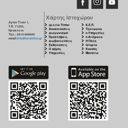
Χάρτης Ιστοχώρου
Αγίου Τίτου 1,
Δελτία Τύπου
Κ.Ε.Π.
Τ.Κ. 71202,
Ανακοινώσεις
Τηλέφωνα
Ηράκλειο
Διαγωνισμοί
e-Υπηρεσίες
Τηλ.: 2813-409000
Προσλήψεις
e-Αιτήματα
email:
info@heraklion.gr
Διαβουλεύσεις
Η Πόλη
Εκδηλώσεις
Ιστορία
Ο Δήμος
Κνωσός
Υπηρεσίες
Μουσεία