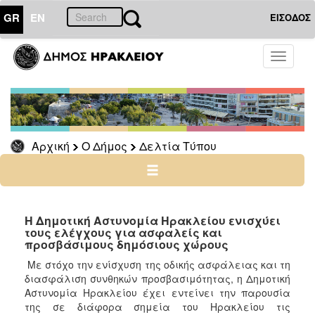
GR
EN
ΕΙΣΟΔΟΣ
Ο
Toggle
ΔΗΜΟΣ
navigati
Δελτία
Τύπου
Αρχείο
Αρχική
Ο Δήμος
Δελτία Τύπου
Ο
ΤΟΠΟΣ
ΜΑΣ
Η Δημοτική Αστυνομία Ηρακλείου ενισχύει
τους ελέγχους για ασφαλείς και
προσβάσιμους δημόσιους χώρους
ΠΟΛΙΤΙΣΜΟΣ
Με στόχο την ενίσχυση της οδικής ασφάλειας και τη
διασφάλιση συνθηκών προσβασιμότητας, η Δημοτική
ΑΝΘΕΚΤΙΚΗ
ΠΟΛΗ
Αστυνομία Ηρακλείου έχει εντείνει την παρουσία
της σε διάφορα σημεία του Ηρακλείου τις