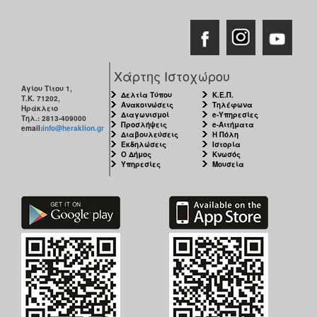
Χάρτης Ιστοχώρου
Αγίου Τίτου 1,
Δελτία Τύπου
Κ.Ε.Π.
Τ.Κ. 71202,
Ανακοινώσεις
Τηλέφωνα
Ηράκλειο
Διαγωνισμοί
e-Υπηρεσίες
Τηλ.: 2813-409000
Προσλήψεις
e-Αιτήματα
email:
info@heraklion.gr
Διαβουλεύσεις
Η Πόλη
Εκδηλώσεις
Ιστορία
Ο Δήμος
Κνωσός
Υπηρεσίες
Μουσεία