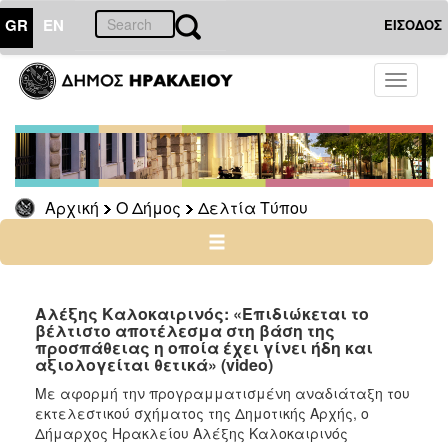
GR
EN
ΕΙΣΟΔΟΣ
Ο
Toggle
ΔΗΜΟΣ
navigati
Δελτία
Τύπου
Αρχείο
Αρχική
Ο Δήμος
Δελτία Τύπου
Ο
ΤΟΠΟΣ
ΜΑΣ
Αλέξης Καλοκαιρινός: «Επιδιώκεται το
βέλτιστο αποτέλεσμα στη βάση της
προσπάθειας η οποία έχει γίνει ήδη και
ΠΟΛΙΤΙΣΜΟΣ
αξιολογείται θετικά» (video)
Με αφορμή την προγραμματισμένη αναδιάταξη του
ΑΝΘΕΚΤΙΚΗ
εκτελεστικού σχήματος της Δημοτικής Αρχής, ο
ΠΟΛΗ
Δήμαρχος Ηρακλείου Αλέξης Καλοκαιρινός