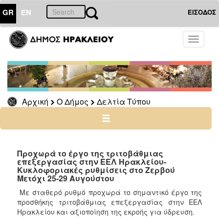
GR
EN
ΕΙΣΟΔΟΣ
Ο
Toggle
ΔΗΜΟΣ
navigati
Δελτία
Τύπου
Αρχείο
Αρχική
Ο Δήμος
Δελτία Τύπου
Ο
ΤΟΠΟΣ
ΜΑΣ
Προχωρά το έργο της τριτοβάθμιας
επεξεργασίας στην ΕΕΛ Ηρακλείου-
Κυκλοφοριακές ρυθμίσεις στο Ζερβού
ΠΟΛΙΤΙΣΜΟΣ
Μετόχι 25-29 Αυγούστου
Με σταθερό ρυθμό προχωρά το σημαντικό έργο της
ΑΝΘΕΚΤΙΚΗ
προσθήκης τριτοβάθμιας επεξεργασίας στην ΕΕΛ
ΠΟΛΗ
Ηρακλείου και αξιοποίηση της εκροής για ύδρευση.