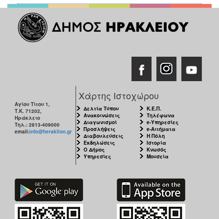
Χάρτης Ιστοχώρου
Αγίου Τίτου 1,
Δελτία Τύπου
Κ.Ε.Π.
Τ.Κ. 71202,
Ανακοινώσεις
Τηλέφωνα
Ηράκλειο
Διαγωνισμοί
e-Υπηρεσίες
Τηλ.: 2813-409000
Προσλήψεις
e-Αιτήματα
email:
info@heraklion.gr
Διαβουλεύσεις
Η Πόλη
Εκδηλώσεις
Ιστορία
Ο Δήμος
Κνωσός
Υπηρεσίες
Μουσεία