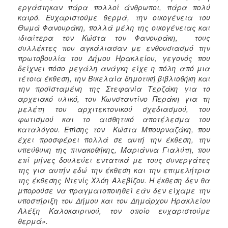
εργάστηκαν πάρα πολλοί άνθρωποι, πάρα πολύ
καιρό. Ευχαριστούμε θερμά, την οικογένεια του
Θωμά Φανουράκη, πολλά μέλη της οικογένειας και
ιδιαίτερα τον Κώστα τον Φανουράκη, τους
συλλέκτες που αγκάλιασαν με ενθουσιασμό την
πρωτοβουλία του Δήμου Ηρακλείου, γεγονός που
δείχνει πόσο μεγάλη ανάγκη είχε η πόλη από μια
τέτοια έκθεση, την Βικελαία δημοτική βιβλιοθήκη και
την προϊσταμένη της Στεφανία Τερζάκη για το
αρχειακό υλικό, τον Κωνσταντίνο Περάκη για τη
μελέτη του αρχιτεκτονικού σχεδιασμού, του
φωτισμού και το αισθητικό αποτέλεσμα του
καταλόγου. Επίσης τον Κώστα Μπουρναζάκη, που
έχει προσφέρει πολλά σε αυτή την έκθεση, την
υπεύθυνη της πινακοθήκης, Μαριάννα Γιαλύτη, που
επί μήνες δουλεύει εντατικά με τους συνεργάτες
της για αυτήν εδώ την έκθεση και την επιμελήτρια
της έκθεσης Ντενίς Χλόη Αλεβίζου. Η έκθεση δεν θα
μπορούσε να πραγματοποιηθεί εάν δεν είχαμε την
υποστήριξη του Δήμου και του Δημάρχου Ηρακλείου
Αλέξη Καλοκαιρινού, τον οποίο ευχαριστούμε
θερμά».