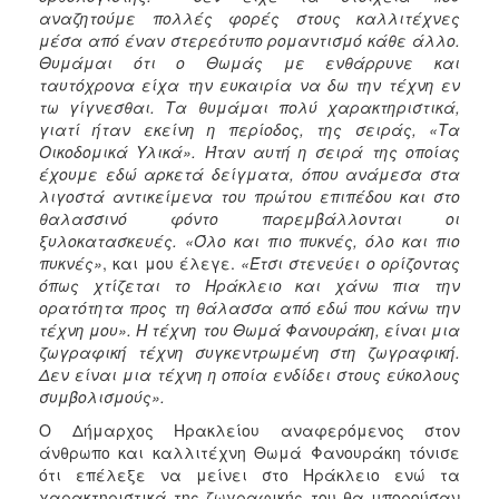
αναζητούμε πολλές φορές στους καλλιτέχνες
μέσα από έναν στερεότυπο ρομαντισμό κάθε άλλο.
Θυμάμαι ότι ο Θωμάς με ενθάρρυνε και
ταυτόχρονα είχα την ευκαιρία να δω την τέχνη εν
τω γίγνεσθαι. Τα θυμάμαι πολύ χαρακτηριστικά,
γιατί ήταν εκείνη η περίοδος, της σειράς, «Τα
Οικοδομικά Υλικά». Ήταν αυτή η σειρά της οποίας
έχουμε εδώ αρκετά δείγματα, όπου ανάμεσα στα
λιγοστά αντικείμενα του πρώτου επιπέδου και στο
θαλασσινό φόντο παρεμβάλλονται οι
ξυλοκατασκευές.
«Όλο και πιο πυκνές, όλο και πιο
πυκνές»
, και μου έλεγε.
«Έτσι στενεύει ο ορίζοντας
όπως χτίζεται το Ηράκλειο και χάνω πια την
ορατότητα προς τη θάλασσα από εδώ που κάνω την
τέχνη μου».
Η τέχνη του Θωμά Φανουράκη, είναι μια
ζωγραφική τέχνη συγκεντρωμένη στη ζωγραφική.
Δεν είναι μια τέχνη η οποία ενδίδει στους εύκολους
συμβολισμούς».
Ο Δήμαρχος Ηρακλείου αναφερόμενος στον
άνθρωπο και καλλιτέχνη Θωμά Φανουράκη τόνισε
ότι επέλεξε να μείνει στο Ηράκλειο ενώ τα
χαρακτηριστικά της ζωγραφικής του θα μπορούσαν