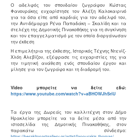
Ο αδελφός του σπουδαίου ζωγράφου Κώστας
Φανουράκης ευχαρίστησε τον Αλέξη Καλοκαιρινό
για τα όσα είπε από καρδιάς για τον αδελφό του,
την Αντιδήμαρχο Ρένα Παπαδάκη – Σκαλίδη και τα
στελέχη της Δημοτικής Πινακοθήκης για τη συγκίνηση
και τον επαγγελματισμό με τον οποίο διοργάνωσαν
την έκθεση
Η επιμελήτρια της έκθεσης, Ιστορικός Τέχνης Ντενίζ-
Χλόη Αλεβίζου, εξέφρασε τις ευχαριστίες της για
την τιμητική ανάθεση ενός σπουδαίου έργου και
μίλησε για τον ζωγράφο και τη διαδρομή του.
Video
μπορείτε να δείτε εδώ:
https://www.youtube.com/watch?v=aBHOWJhSriU
Τα έργα της Δωρεάς του καλλιτέχνη στον Δήμο
Ηρακλείου μπορείτε να τα δείτε μέσα από την
ιστοσελίδα της Δημοτικής Πινακοθήκης, στον
παρακάτω σύνδεσμο:
https://heraklionartgallery.gr/artist/fanourakis-thomas/