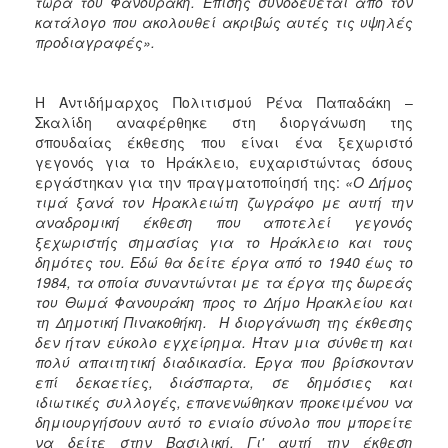
τώρα του Φανουράκη. Επίσης συνοδεύεται από τον
κατάλογο που ακολουθεί ακριβώς αυτές τις υψηλές
προδιαγραφές».
Η Αντιδήμαρχος Πολιτισμού Ρένα Παπαδάκη –
Σκαλίδη αναφέρθηκε στη διοργάνωση της
σπουδαίας έκθεσης που είναι ένα ξεχωριστό
γεγονός για το Ηράκλειο, ευχαριστώντας όσους
εργάστηκαν για την πραγματοποίησή της:
«Ο Δήμος
τιμά ξανά τον Ηρακλειώτη ζωγράφο με αυτή την
αναδρομική έκθεση που αποτελεί γεγονός
ξεχωριστής σημασίας για το Ηράκλειο και τους
δημότες του. Εδώ θα δείτε έργα από το 1940 έως το
1984, τα οποία συναντώνται με τα έργα της δωρεάς
του Θωμά Φανουράκη προς το Δήμο Ηρακλείου και
τη Δημοτική Πινακοθήκη. Η διοργάνωση της έκθεσης
δεν ήταν εύκολο εγχείρημα. Ήταν μια σύνθετη και
πολύ απαιτητική διαδικασία. Έργα που βρίσκονταν
επί δεκαετίες, διάσπαρτα, σε δημόσιες και
ιδιωτικές συλλογές, επανενώθηκαν προκειμένου να
δημιουργήσουν αυτό το ενιαίο σύνολο που μπορείτε
να δείτε στην Βασιλική. Γι' αυτή την έκθεση