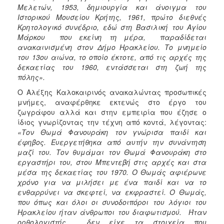
Μελετών, 1953, δημιουργία και άνοιγμα του
Ιστορικού Μουσείου Κρήτης, 1961, πρώτο διεθνές
Κρητολογικό συνέδριο, εδώ στη Βασιλική του Αγίου
Μάρκου που εκείνη τη μέρα, παραδίδεται
ανακαινισμένη στον Δήμο Ηρακλείου. Το μνημείο
του 13ου αιώνα, το οποίο έκτοτε, από τις αρχές της
δεκαετίας του 1960, εντάσσεται στη ζωή της
πόλης».
Ο Αλέξης Καλοκαιρινός ανακαλώντας προσωπικές
μνήμες, αναφέρθηκε εκτενώς στο έργο του
ζωγράφου αλλά και στην εμπειρία που έζησε ο
ίδιος γνωρίζοντας την τέχνη από κοντά, λέγοντας:
«
Τον Θωμά Φανουράκη τον γνώρισα παιδί και
έφηβος. Ευεργετήθηκα από αυτήν την συνάντηση
μαζί του. Τον θυμάμαι τον Θωμά Φανουράκη στο
εργαστήρι του, στου Μπεντεβή στις αρχές και στα
μέσα της δεκαετίας του 1970. Ο Θωμάς αφιέρωνε
χρόνο για να μιλήσει με ένα παιδί και να το
ενθαρρύνει να σκεφτεί, να εκφραστεί. Ο Θωμάς,
που όπως και όλοι οι συνοδοιπόροι του λόγιοι του
Ηρακλείου ήταν άνθρωποι του διαφωτισμού. Ήταν
ορθολογιστής. δεν είχε τα στοιχεία που