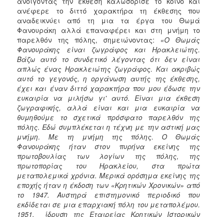
ανοίγοντας την έκθεση καλωσόρισε το κοινό και
ανέφερε το διττό χαρακτήρα τη έκθεσης που
αναδεικνύει από τη μια τα έργα του Θωμά
Φανουράκη αλλά επαναφέρει και στη μνήμη το
παρελθόν της πόλης, σημειώνοντας:
«
Ο Θωμάς
Φανουράκης είναι ζωγράφος και Ηρακλειώτης.
Βάζω αυτό το συνδετικό λέγοντας ότι δεν είναι
απλώς ένας Ηρακλειώτης ζωγράφος. Και ακριβώς
αυτό το γεγονός, η οργάνωση αυτής της έκθεσης,
έχει και έναν διττό χαρακτήρα που μου έδωσε την
ευκαιρία να μιλήσω γι' αυτό. Είναι μια έκθεση
ζωγραφικής, αλλά είναι και μια ευκαιρία να
θυμηθούμε το σχετικά πρόσφατο παρελθόν της
πόλης. Εδώ συμπλέκεται η τέχνη με την αστική μας
μνήμη. Με τη μνήμη της πόλης. Ο Θωμάς
Φανουράκης ήταν στον πυρήνα εκείνης της
πρωτοβουλίας των λογίων της πόλης, της
πρωτοπορίας του Ηρακλείου, στα πρώτα
μεταπολεμικά χρόνια. Μερικά ορόσημα εκείνης της
εποχής ήταν η έκδοση των «Κρητικών Χρονικών» από
το 1947. Αυστηρά επιστημονικό περιοδικό που
εκδίδεται σε μια επαρχιακή πόλη του μεταπολέμου.
1951, ίδρυση της Εταιρείας Κρητικών Ιστορικών