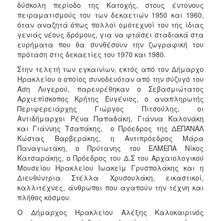
δύσκολη περίοδο της Κατοχής, στους έντονους
πειραματισμούς του των δεκαετιών 1950 και 1960,
όταν αναζητά όπως πολλοί ομότεχνοί του της ίδιας
γενιάς νέους δρόμους, για να φτάσει σταδιακά στα
ευρήματα που θα συνθέσουν την ζωγραφική του
πρόταση στις δεκαετίες του 1970 και 1980.
Στην τελετή των εγκαινίων, εκτός από τον Δήμαρχο
Ηρακλείου ο οποίος συνοδευόταν από την σύζυγό του
Άση Λυγερού, παρευρέθηκαν ο Σεβασμιώτατος
Αρχιεπίσκοπος Κρήτης Ευγένιος, ο αναπληρωτής
Περιφερειάρχης Γιώργος Πιτσούλης, οι
Αντιδήμαρχοι Ρένα Παπαδάκη, Γιάννα Καλονάκη
και Γιάννης Τσαπάκης, ο Πρόεδρος της ΔΕΠΑΝΑΛ
Κώστας Βαρβεράκης, η Αντιπρόεδρος Μάρα
Παναγιωτάκη, ο Πρύτανης του ΕΛΜΕΠΑ Νίκος
Κατσαράκης, ο Πρόεδρος του Δ.Σ του Αρχαιολογικού
Μουσείου Ηρακλείου Ιωακείμ Γρυσπολάκης και η
Διευθύντρια Στέλλα Χρυσουλάκη, εικαστικοί,
καλλιτέχνες, άνθρωποι που αγαπούν την τέχνη και
πλήθος κόσμου.
Ο Δήμαρχος Ηρακλείου Αλέξης Καλοκαιρινός