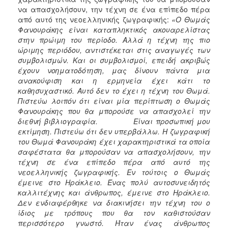
να απασχολήσουν, την τέχνη σε ένα επίπεδο πέρα
από αυτό της νεοελληνικής ζωγραφικής:
«Ο
Θωμάς
Φανουράκης είναι καταπληκτικός ακουαρελίστας
στην πρώιμη του περίοδο. Αλλά η τέχνη της πιο
ώριμης περιόδου, αντιστέκεται στις αναγωγές των
συμβολισμών. Και οι συμβολισμοί, επειδή ακριβώς
έχουν νοηματοδότηση, μας δίνουν πάντα μια
ανακούφιση και η ερμηνεία έχει κάτι το
καθησυχαστικό. Αυτό δεν το έχει η τέχνη του Θωμά.
Πιστεύω λοιπόν ότι είναι μία περίπτωση ο Θωμάς
Φανουράκης που θα μπορούσε να απασχολεί την
διεθνή βιβλιογραφία. Είναι προσωπική μου
εκτίμηση. Πιστεύω ότι δεν υπερβάλλω. Η ζωγραφική
του Θωμά Φανουράκη έχει χαρακτηριστικά τα οποία
σαφέστατα θα μπορούσαν να απασχολήσουν, την
τέχνη σε ένα επίπεδο πέρα από αυτό της
νεοελληνικής ζωγραφικής. Εν τούτοις ο Θωμάς
έμεινε στο Ηράκλειο. Ένας πολύ αυτοσυνειδητός
καλλιτέχνης και άνθρωπος, έμεινε στο Ηράκλειο.
Δεν ενδιαφέρθηκε να διακινήσει την τέχνη του ο
ίδιος με τρόπους που θα τον καθιστούσαν
περισσότερο γνωστό. Ήταν ένας άνθρωπος