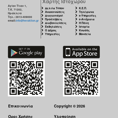
Χάρτης Ιστοχώρου
Αγίου Τίτου 1,
Δελτία Τύπου
Κ.Ε.Π.
Τ.Κ. 71202,
Ανακοινώσεις
Τηλέφωνα
Ηράκλειο
Διαγωνισμοί
e-Υπηρεσίες
Τηλ.: 2813-409000
Προσλήψεις
e-Αιτήματα
email:
info@heraklion.gr
Διαβουλεύσεις
Η Πόλη
Εκδηλώσεις
Ιστορία
Ο Δήμος
Κνωσός
Υπηρεσίες
Μουσεία
Επικοινωνία
Copyright © 2026
Όροι Χρήσης
Υλοποίηση