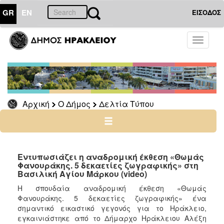
GR
EN
ΕΙΣΟΔΟΣ
Ο
Toggle
ΔΗΜΟΣ
navigati
Δελτία
Τύπου
Αρχείο
Αρχική
Ο Δήμος
Δελτία Τύπου
Ο
ΤΟΠΟΣ
ΜΑΣ
Εντυπωσιάζει η αναδρομική έκθεση «Θωμάς
Φανουράκης. 5 δεκαετίες ζωγραφικής» στη
Βασιλική Αγίου Μάρκου (video)
ΠΟΛΙΤΙΣΜΟΣ
Η σπουδαία αναδρομική έκθεση «Θωμάς
Φανουράκης. 5 δεκαετίες ζωγραφικής» ένα
ΑΝΘΕΚΤΙΚΗ
ΠΟΛΗ
σημαντικό εικαστικό γεγονός για το Ηράκλειο,
εγκαινιάστηκε από το Δήμαρχο Ηράκλειου Αλέξη