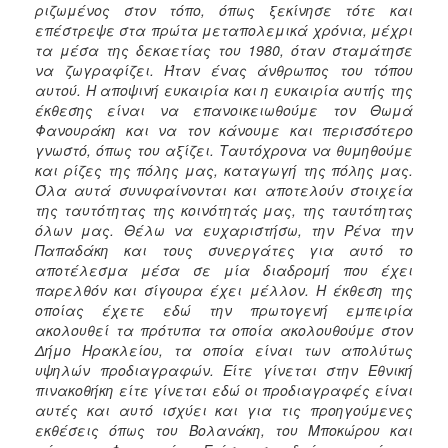
ριζωμένος στον τόπο, όπως ξεκίνησε τότε και
επέστρεψε στα πρώτα μεταπολεμικά χρόνια, μέχρι
τα μέσα της δεκαετίας του 1980, όταν σταμάτησε
να ζωγραφίζει. Ήταν ένας άνθρωπος του τόπου
αυτού. Η αποψινή ευκαιρία και η ευκαιρία αυτής της
έκθεσης είναι να επανοικειωθούμε τον Θωμά
Φανουράκη και να τον κάνουμε και περισσότερο
γνωστό, όπως του αξίζει. Ταυτόχρονα να θυμηθούμε
και ρίζες της πόλης μας, καταγωγή της πόλης μας.
Όλα αυτά συνυφαίνονται και αποτελούν στοιχεία
της ταυτότητας της κοινότητάς μας, της ταυτότητας
όλων μας. Θέλω να ευχαριστήσω, την Ρένα την
Παπαδάκη και τους συνεργάτες για αυτό το
αποτέλεσμα μέσα σε μία διαδρομή που έχει
παρελθόν και σίγουρα έχει μέλλον. Η έκθεση της
οποίας έχετε εδώ την πρωτογενή εμπειρία
ακολουθεί τα πρότυπα τα οποία ακολουθούμε στον
Δήμο Ηρακλείου, τα οποία είναι των απολύτως
υψηλών προδιαγραφών. Είτε γίνεται στην Εθνική
πινακοθήκη είτε γίνεται εδώ οι προδιαγραφές είναι
αυτές και αυτό ισχύει και για τις προηγούμενες
εκθέσεις όπως του Βολανάκη, του Μποκώρου και