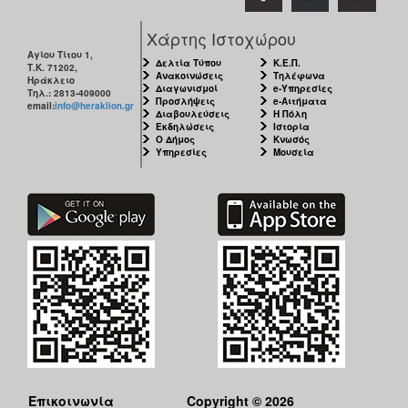
Χάρτης Ιστοχώρου
Αγίου Τίτου 1,
Δελτία Τύπου
Κ.Ε.Π.
Τ.Κ. 71202,
Ανακοινώσεις
Τηλέφωνα
Ηράκλειο
Διαγωνισμοί
e-Υπηρεσίες
Τηλ.: 2813-409000
Προσλήψεις
e-Αιτήματα
email:
info@heraklion.gr
Διαβουλεύσεις
Η Πόλη
Εκδηλώσεις
Ιστορία
Ο Δήμος
Κνωσός
Υπηρεσίες
Μουσεία
Επικοινωνία
Copyright © 2026