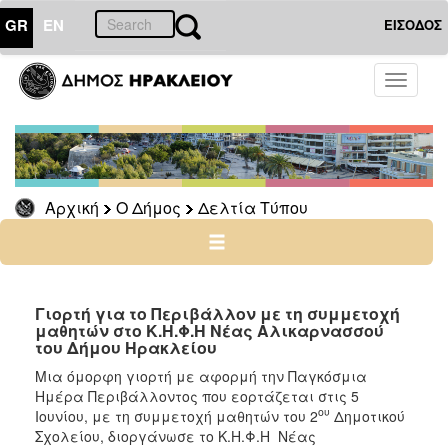
GR
EN
ΕΙΣΟΔΟΣ
Ο
Toggle
ΔΗΜΟΣ
navigati
Δελτία
Τύπου
Αρχείο
Αρχική
Ο Δήμος
Δελτία Τύπου
Ο
ΤΟΠΟΣ
ΜΑΣ
Γιορτή για το Περιβάλλον με τη συμμετοχή
μαθητών στο Κ.Η.Φ.Η Νέας Αλικαρνασσού
του Δήμου Ηρακλείου
ΠΟΛΙΤΙΣΜΟΣ
Μια όμορφη γιορτή με αφορμή την Παγκόσμια
Ημέρα Περιβάλλοντος που εορτάζεται στις 5
ΑΝΘΕΚΤΙΚΗ
ου
ΠΟΛΗ
Ιουνίου, με τη συμμετοχή μαθητών του 2
Δημοτικού
Σχολείου, διοργάνωσε το Κ.Η.Φ.Η Νέας