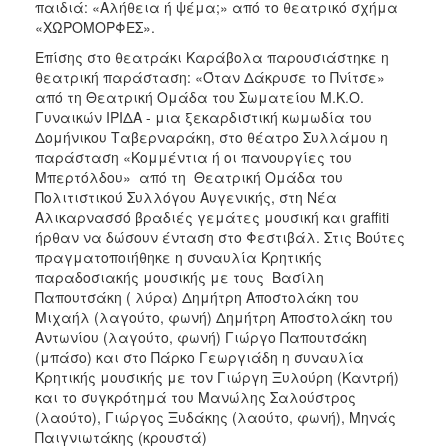
παιδιά: «Αλήθεια ή ψέμα;» από το θεατρικό σχήμα
«ΧΩΡΟΜΟΡΦΕΣ».
Επίσης στο θεατράκι Καράβολα παρουσιάστηκε η
θεατρική παράσταση: «Όταν Δάκρυσε το Πνίτσε»
από τη Θεατρική Ομάδα του Σωματείου Μ.Κ.Ο.
Γυναικών ΙΡΙΔΑ - μια ξεκαρδιστική κωμωδία του
Δομήνικου Ταβερναράκη, στο θέατρο Συλλάμου η
παράσταση «Κομμέντια ή οι πανουργίες του
Μπερτόλδου» από τη Θεατρική Ομάδα του
Πολιτιστικού Συλλόγου Αυγενικής, στη Νέα
Αλικαρνασσό βραδιές γεμάτες μουσική και graffiti
ήρθαν να δώσουν ένταση στο Φεστιβάλ. Στις Βούτες
πραγματοποιήθηκε η συναυλία Κρητικής
παραδοσιακής μουσικής με τους Βασίλη
Παπουτσάκη ( λύρα) Δημήτρη Αποστολάκη του
Μιχαήλ (λαγούτο, φωνή) Δημήτρη Αποστολάκη του
Αντωνίου (λαγούτο, φωνή) Γιώργο Παπουτσάκη
(μπάσο) και στο Πάρκο Γεωργιάδη η συναυλία
Κρητικής μουσικής με τον Γιώργη Ξυλούρη (Καντρή)
και το συγκρότημά του Μανώλης Σαλούστρος
(λαούτο), Γιώργος Ξυδάκης (λαούτο, φωνή), Μηνάς
Παιγνιωτάκης (κρουστά)