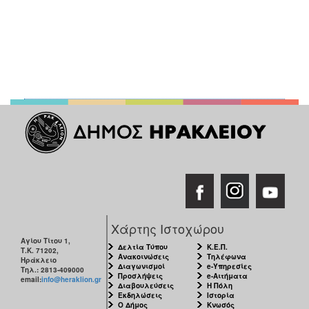
Χάρτης Ιστοχώρου
Αγίου Τίτου 1,
Δελτία Τύπου
Κ.Ε.Π.
Τ.Κ. 71202,
Ανακοινώσεις
Τηλέφωνα
Ηράκλειο
Διαγωνισμοί
e-Υπηρεσίες
Τηλ.: 2813-409000
Προσλήψεις
e-Αιτήματα
email:
info@heraklion.gr
Διαβουλεύσεις
Η Πόλη
Εκδηλώσεις
Ιστορία
Ο Δήμος
Κνωσός