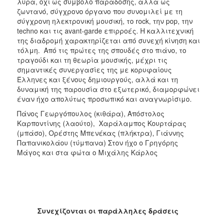
λύρα, όχι ως σύμβολο παράδοσης, αλλά ως
ζωντανό, σύγχρονο όργανο που συνομιλεί με τη
σύγχρονη ηλεκτρονική μουσική, το rock, την pop, την
techno και τις avant-garde επιρροές. Η καλλιτεχνική
της διαδρομή χαρακτηρίζεται από συνεχή κίνηση και
τόλμη. Από τις πρώτες της σπουδές στο πιάνο, το
τραγούδι και τη θεωρία μουσικής, μέχρι τις
σημαντικές συνεργασίες της με κορυφαίους
Έλληνες και ξένους δημιουργούς, αλλά και τη
δυναμική της παρουσία στο εξωτερικό, διαμορφώνει
έναν ήχο απολύτως προσωπικό και αναγνωρίσιμο.
Πάνος Γεωργόπουλος (κιθάρα), Απόστολος
Καρποντίνης (λαούτο), Χαράλαμπος Κουρτάρας
(μπάσο), Ορέστης Μπενέκας (πλήκτρα), Γιάννης
Παπανικολάου (τύμπανα) Στον ήχο ο Γρηγόρης
Μάγος και στα φώτα ο Μιχάλης Κάρλος
Συνεχίζονται οι παράλληλες δράσεις