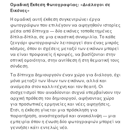
Ομαδική Έκθεση Φωτογραφίας: «Διάλογοι σε
Εικόνες»
Η ομαδική αυτή έκθεση συγκεντρώνει έργα
φωτογράφων που επιλέγουν να αφηγηθούν ιστορίες
μέσα από δίπτυχα — δύο εικόνες τοποθετημένες
δίπλα-δίπλα, σε μια εικαστική συνομιλία. Το κάθε
ζευγάρι φωτογραφιών λειτουργεί σαν ένας μικρός
κόσμος, όπου οι σχέσεις μεταξύ των εικόνων μπορεί
να είναι προφανείς ή κρυφές, να βασίζονται στην
οπτική ομοιότητα, στην αντίθεση ή στη θεματική τους
σύνδεση.
Τα δίπτυχα δημιουργούν έναν χώρο για διάλογο, όχι
μόνο μεταξύ των ίδιων των εικόνων, αλλά και
ανάμεσα στον καλλιτέχνη και τον θεατή. Οι
συσχετισμοί που αναδύονται συχνά υπερβαίνουν την
αρχική πρόθεση του δημιουργού, αφήνοντας χώρο
για προσωπικές ερμηνείες και νέες αφηγήσεις.
Έτσι, η έκθεση γίνεται μια πρόσκληση για
παρατήρηση, αναστοχασμό και ανακάλυψη — μια
εμπειρία όπου η ένωση δύο φωτογραφιών μπορεί να
γεννήσει κάτι εντελώς νέο.