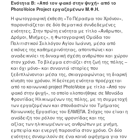
Ενότητα Β: «Από τον φακό στην ψυχή» από το
PhotoVoice Project εργαζομένων Μ.Φ.Η.
Η φωτογραφική έκθεση «Το Πέρασμα του Χρόνου»,
παρουσιάζεται σε δύο θεματικά συνδεδεμένες
ενότητες. Στην πρώτη ενότητα με τίτλο «Άνθρωποι,
Δρόμοι, Μνήμες», η Φωτογραφική Ομάδα του
Πολιτιστικού Συλλόγου Αγίου Ιωάννη, μέσα από
εικόνες της καθημερινότητας, αποτυπώνει και
αναδεικνύει τη δυναμική σχέση ανθρώπου και χώρου
στον χρόνο. Το βλέμμα εστιάζει στη ζωή της πόλης –
και όχι μόνο– και συναντά ιστορίες που
ξεδιπλώνονται μέσα της, σκιαγραφώντας τη διαρκή
κίνηση του χρόνου. Η δεύτερη ενότητα προέρχεται
από το κοινωνικό project PhotoVoice με τίτλο «Από τον
φακό στην ψυχή», το οποίο υλοποιήθηκε σε Μονάδα
Φροντίδας Ηλικιωμένων της πόλης, με τη συμμετοχή
των εργαζομένων και σπουδαστών του Τμήματος
Κοινωνικής Εργασίας του ΕΛΜΕΠΑ. Στόχος του είναι η
ανάδειξη του ρόλου της φροντίδας και της
αξίας των ηλικιωμένων ως ανθρώπων με μνήμη,
εμπειρία και ενεργή παρουσία στον χρόνο. Οι δύο
ενότητες συνομιλούν σε ένα κοινό αφήγημα για τον