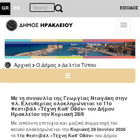
GR
EN
ΕΙΣΟΔΟΣ
Ο
Toggle
ΔΗΜΟΣ
navigati
Δελτία
Τύπου
Αρχείο
Αρχική
Ο Δήμος
Δελτία Τύπου
Ο
ΤΟΠΟΣ
ΜΑΣ
Με τη συναυλία της Γεωργίας Νταγάκη στην
πλ. Ελευθερίας ολοκληρώνεται το 11ο
Φεστιβάλ «Τέχνη Καθ' Οδόν» του Δήμου
ΠΟΛΙΤΙΣΜΟΣ
Ηρακλείου την Κυριακή 28/6
Με απόλυτη επιτυχία και μαζική συμμετοχή του
ΑΝΘΕΚΤΙΚΗ
κοινού ολοκληρώνεται την
Κυριακή 28 Ιουνίου 2026
ΠΟΛΗ
το
11ο Φεστιβάλ «Τέχνη Καθ' Οδόν»
του Δήμου