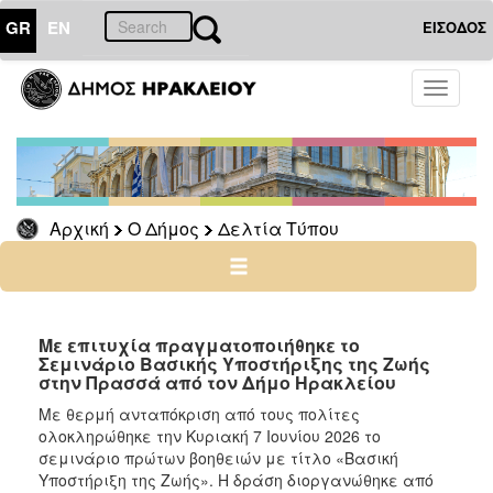
GR
EN
ΕΙΣΟΔΟΣ
Ο
Toggle
ΔΗΜΟΣ
navigati
Δελτία
Τύπου
Αρχείο
Αρχική
Ο Δήμος
Δελτία Τύπου
Ο
ΤΟΠΟΣ
ΜΑΣ
Με επιτυχία πραγματοποιήθηκε το
Σεμινάριο Βασικής Υποστήριξης της Ζωής
στην Πρασσά από τον Δήμο Ηρακλείου
ΠΟΛΙΤΙΣΜΟΣ
Με θερμή ανταπόκριση από τους πολίτες
ολοκληρώθηκε την Κυριακή 7 Ιουνίου 2026 το
ΑΝΘΕΚΤΙΚΗ
ΠΟΛΗ
σεμινάριο πρώτων βοηθειών με τίτλο «Βασική
Υποστήριξη της Ζωής». Η δράση διοργανώθηκε από