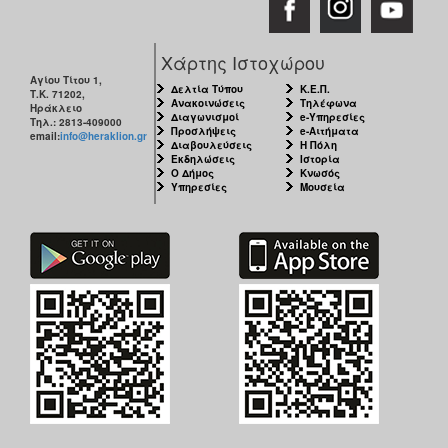
Χάρτης Ιστοχώρου
Αγίου Τίτου 1,
Δελτία Τύπου
Κ.Ε.Π.
Τ.Κ. 71202,
Ανακοινώσεις
Τηλέφωνα
Ηράκλειο
Διαγωνισμοί
e-Υπηρεσίες
Τηλ.: 2813-409000
Προσλήψεις
e-Αιτήματα
email:
info@heraklion.gr
Διαβουλεύσεις
Η Πόλη
Εκδηλώσεις
Ιστορία
Ο Δήμος
Κνωσός
Υπηρεσίες
Μουσεία